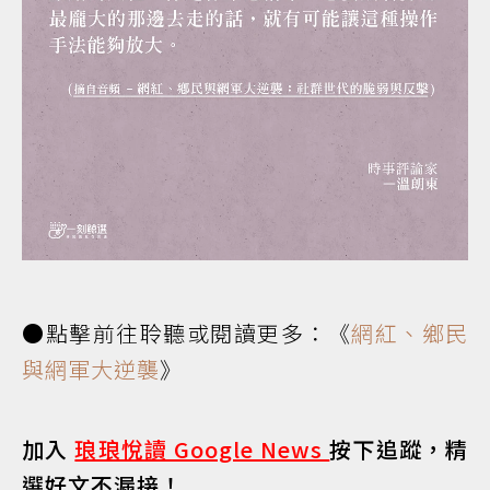
●點擊前往聆聽或閱讀更多：《
網紅、鄉民
與網軍大逆襲
》
加入
琅琅悅讀 Google News
按下追蹤，精
選好文不漏接！