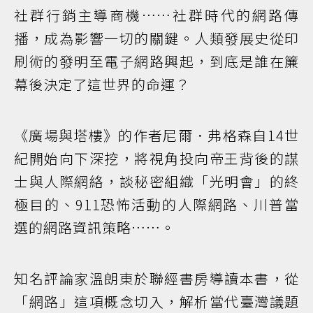
社群行銷主導商機……社群時代的網路傳
播，成為影響一切的關鍵。人類發展史從印
刷術的發明至電子網路興起，到底是誰在簾
幕後決定了這世界的命運？
《廣場與塔樓》的作者尼爾．弗格森自14世
紀開始向下深挖，將視角投向帝王背後的謀
士與人際網絡，談秘密組織「光明會」的終
極目的、911恐怖活動的人際網路、川普當
選的網路資訊策略……。
知名評論家溫朗東於聯經書房導讀本書，從
「網路」這項概念切入，解析當代臺灣議題