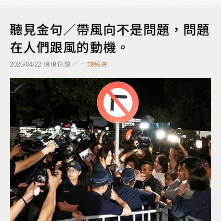
聽見金句／帶風向不是問題，問題
在人們跟風的動機。
琅琅悅讀／
一刻鯨選
2025/04/22