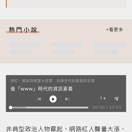
熱門小說
網紅、鄉民與網軍大逆襲：社群世代的脆弱與反擊
後「www」時代的資訊素養
1 x
00:00
/
13:03
非典型政治人物竄起、網路紅人聲量大漲、