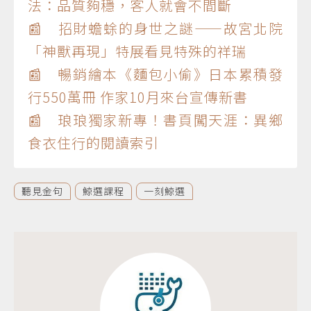
法：品質夠穩，客人就會不間斷
📰 招財蟾蜍的身世之謎——故宮北院
「神獸再現」特展看見特殊的祥瑞
📰 暢銷繪本《麵包小偷》日本累積發
行550萬冊 作家10月來台宣傳新書
📰 琅琅獨家新專！書頁闖天涯：異鄉
食衣住行的閱讀索引
聽見金句
鯨選課程
一刻鯨選