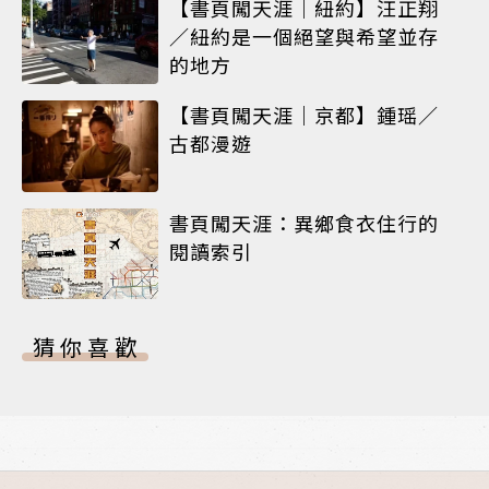
【書頁闖天涯｜紐約】汪正翔
／紐約是一個絕望與希望並存
的地方
【書頁闖天涯｜京都】鍾瑶／
古都漫遊
書頁闖天涯：異鄉食衣住行的
閱讀索引
猜你喜歡