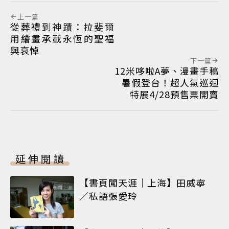
上一篇
從葬禮到神蹟：拉斐爾
用繪畫承載永恆的聖福
與哀悼
下一篇
12米哆啦A夢、漫畫手稿
暑假登台！超人氣巡迴
特展4/28預售票開賣
延伸閱讀
【書頁闖天涯｜上海】田威寧
／私語張愛玲