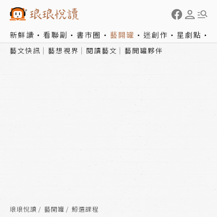
新鮮讀
看聯副
書市圈
藝開罐
迷創作
星劇點
藝文快訊
藝想視界
閱讀藝文
藝開罐夥伴
琅琅悅讀
藝開罐
鯨選課程