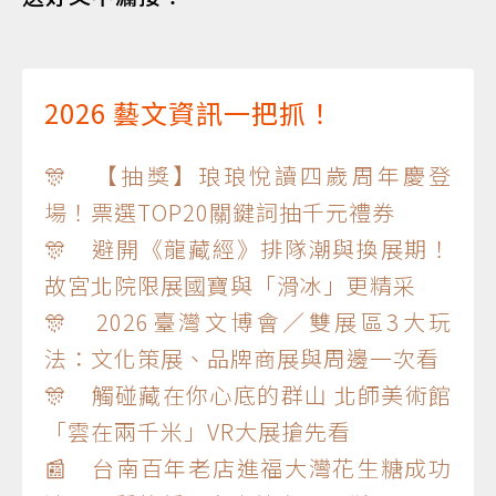
2026 藝文資訊一把抓！
🎊 【抽獎】琅琅悅讀四歲周年慶登
場！票選TOP20關鍵詞抽千元禮券
🎊 避開《龍藏經》排隊潮與換展期！
故宮北院限展國寶與「滑冰」更精采
🎊 2026臺灣文博會／雙展區3大玩
法：文化策展、品牌商展與周邊一次看
🎊 觸碰藏在你心底的群山 北師美術館
「雲在兩千米」VR大展搶先看
📰 台南百年老店進福大灣花生糖成功