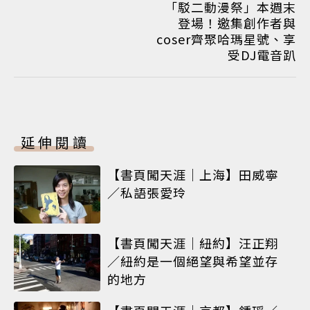
「駁二動漫祭」本週末
登場！邀集創作者與
coser齊聚哈瑪星號、享
受DJ電音趴
延伸閱讀
【書頁闖天涯｜上海】田威寧
／私語張愛玲
【書頁闖天涯｜紐約】汪正翔
／紐約是一個絕望與希望並存
的地方