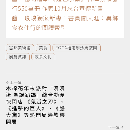
行550萬冊 作家10月來台宣傳新書
📰 琅琅獨家新專！書頁闖天涯：異鄉
食衣住行的閱讀索引
富邦美術館
美食
FOCA福爾摩沙馬戲團
展覽資訊
飲食文化
上一篇
木棉花年末派對「漫漫
逛 聖誕趴踢」綜合動漫
快閃店 《鬼滅之刃》、
《進擊的巨人》、《膽
大黨》等熱門周邊歡樂
開展
下一篇