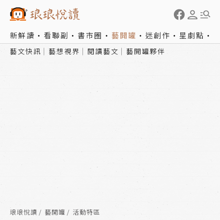
新鮮讀
看聯副
書市圈
藝開罐
迷創作
星劇點
藝文快訊
藝想視界
閱讀藝文
藝開罐夥伴
琅琅悅讀
藝開罐
活動特區