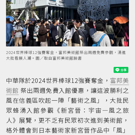
2024世界棒球12強賽奪金，富邦美術館祭出兩週免費參觀，湧進
大批看展人潮。圖／取自富邦美術館臉書
中華隊於2024世界棒球12強賽奪金，
富邦美
術館
祭出兩週免費入館優惠，讓這波勝利之
風在信義區吹起一陣「藝術之風」，大批民
眾蜂湧入館參觀《新宮晉：宇宙—風之旅
人》展覽，更不乏有民眾初次進到美術館，
格外體會到日本藝術家新宮晉作品中「風」