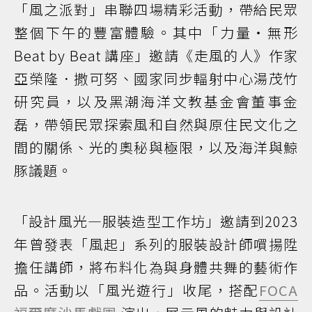
「風之派對」串聯四場精彩活動，帶給民眾
整個下午的豐富體驗。其中「力量・無形
Beat by Beat 講座」邀請《走風的人》作家
亞榮隆．撒可努、國家同步輻射中心湯茂竹
研究員，以及黑潮海洋文教基金會董事金
磊，帶領民眾探索風和自然與原住民文化之
間的關係、光的奧秘與極限，以及海洋與鯨
豚議題。
「設計風光—服裝造型工作坊」邀請到2023
年曾發表「風起」系列的服裝設計師嘪揚陞
擔任講師，將布料化為與身體共舞的藝術作
品。活動以「風光遊行」收尾，搭配
FOCA