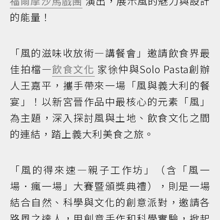
福爾摩沙馬戲團
演出，展示風的魅力與設計
的能量！
「風的滋味收放術—講餐會」邀請飲食界最
佳拍檔—
飲食文化
家徐仲與Solo Pasta創辦
人王嘉平，攜手帶來一場「風與義大利的餐
宴」！以新宮晉作品中最核心的元素「風」
為主題，深入探討風與土地、飲食文化之間
的連結，踏上義大利美食之旅。
「風的得來速—親子工作坊」（含「風一
場．瘋一場」大賽暨頒獎典禮），則是一場
結合自然、科學與文化的創意派對，邀請各
路風之達人，用創意手作和科學實驗，掀起