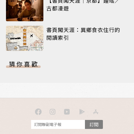
【書頁闖天涯｜京都】鍾瑶／
古都漫遊
書頁闖天涯：異鄉食衣住行的
閱讀索引
猜你喜歡
訂閱