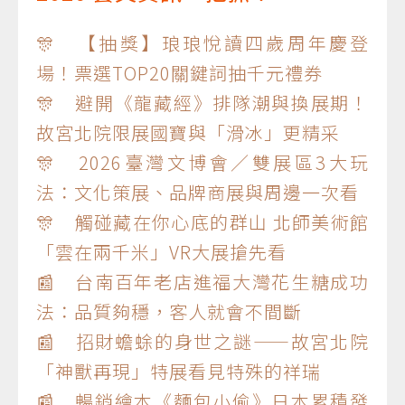
🎊 【抽獎】琅琅悅讀四歲周年慶登
場！票選TOP20關鍵詞抽千元禮券
🎊 避開《龍藏經》排隊潮與換展期！
故宮北院限展國寶與「滑冰」更精采
🎊 2026臺灣文博會／雙展區3大玩
法：文化策展、品牌商展與周邊一次看
🎊 觸碰藏在你心底的群山 北師美術館
「雲在兩千米」VR大展搶先看
📰 台南百年老店進福大灣花生糖成功
法：品質夠穩，客人就會不間斷
📰 招財蟾蜍的身世之謎——故宮北院
「神獸再現」特展看見特殊的祥瑞
📰 暢銷繪本《麵包小偷》日本累積發