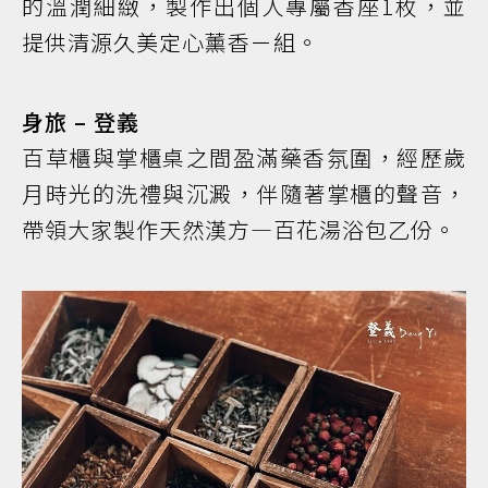
的溫潤細緻，製作出個人專屬香座1枚，並
提供清源久美定心薰香ㄧ組。
身旅 – 登義
百草櫃與掌櫃桌之間盈滿藥香氛圍，經歷歲
月時光的洗禮與沉澱，伴隨著掌櫃的聲音，
帶領大家製作天然漢方—百花湯浴包乙份。