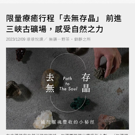
限量療癒行程「去無存晶」 前進
三峽古礦場，感受自然之力
琅琅悅讀／ 無礦—野茶・僻靜之所
2023/12/09