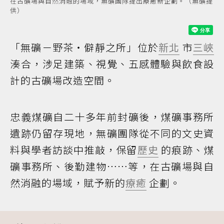
在古礦場與自然消融的場域，無礦團隊提出療癒新企劃。（無礦提
供）
「無礦－野茶・僻靜之所」位於
新北
市
三峽
湊合，涉足建築、視覺、五感體驗與飲食設
計的古礦場改造空間。
忠義煤礦自二十多年前封礦後，煤礦事務所
遺跡仍留存現地，無礦團隊從不同的文史資
料與學者訪談中推敲，保留
歷史
的痕跡、煤
礦事務所、後勤建物⋯⋯等，在古礦場與自
然消融的場域，賦予新的
療癒
企劃。