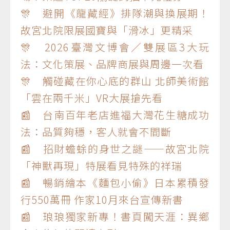
🎊 避開《龍藏經》排隊潮與換展期！
故宮北院限展國寶與「滑冰」更精采
🎊 2026臺灣文博會／雙展區3大玩
法：文化策展、品牌商展與周邊一次看
🎊 觸碰藏在你心底的群山 北師美術館
「雲在兩千米」VR大展搶先看
📰 台南百年老店進福大灣花生糖成功
法：品質夠穩，客人就會不間斷
📰 招財蟾蜍的身世之謎——故宮北院
「神獸再現」特展看見特殊的祥瑞
📰 暢銷繪本《麵包小偷》日本累積發
行550萬冊 作家10月來台宣傳新書
📰 琅琅獨家新專！書頁闖天涯：異鄉