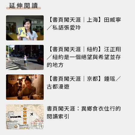
延伸閱讀
【書頁闖天涯｜上海】田威寧
／私語張愛玲
【書頁闖天涯｜紐約】汪正翔
／紐約是一個絕望與希望並存
的地方
【書頁闖天涯｜京都】鍾瑶／
古都漫遊
書頁闖天涯：異鄉食衣住行的
閱讀索引