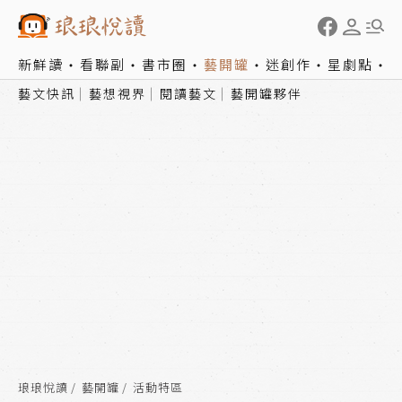
新鮮讀
看聯副
書市圈
藝開罐
迷創作
星劇點
藝文快訊
藝想視界
閱讀藝文
藝開罐夥伴
琅琅悅讀
藝開罐
活動特區