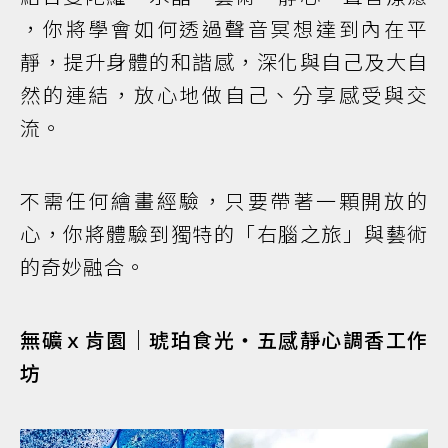
，你將學會如何透過聲音冥想達到內在平
靜，提升身體的和諧感，深化與自己及大自
然的連結，放心地做自己、分享感受與交
流。
不需任何繪畫經驗，只要帶著一顆開放的
心，你將體驗到獨特的「右腦之旅」與藝術
的奇妙融合。
無礦ｘ肯園｜琥珀食光・五感靜心調香工作
坊