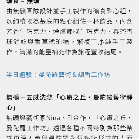
礦食 – 無礦
由無礦團隊設計並手工製作的礦食點心組，
以純植物為基底的點心組佐一杯飲品，內含
芳香生巧克力、煙燻辣椒生巧克力、春茶雪
球餅乾與香草琥珀糖，繁複工序純手工製
作，滿滿的能量補充作為旅程豐收結尾。
半日體驗：曼陀羅藝術＆調香工作坊
無礦－五感洗滌「心癒之丘・曼陀羅藝術靜
心」
無礦與藝術家Nina、El合作，「心癒之丘・
曼陀羅工作坊」透過各種不同特別為那些希
望更深入參與曼陀羅永恆藝術形式的人而