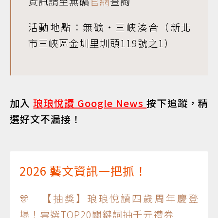
資訊請至無礦
官網
查詢
活動地點：無礦・三峽湊合（新北
市三峽區金圳里圳頭119號之1）
加入
琅琅悅讀 Google News
按下追蹤，精
選好文不漏接！
2026 藝文資訊一把抓！
🎊 【抽獎】琅琅悅讀四歲周年慶登
場！票選TOP20關鍵詞抽千元禮券