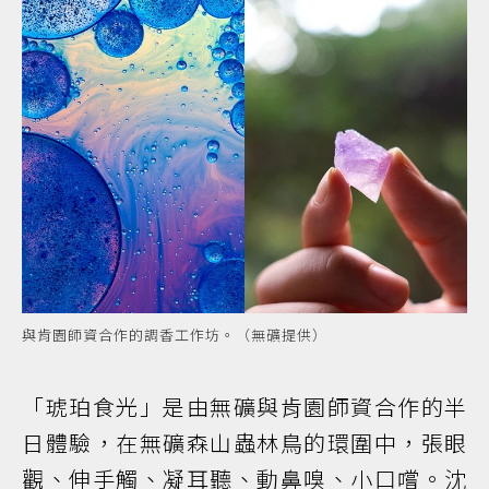
與肯園師資合作的調香工作坊。（無礦提供）
「琥珀食光」是由無礦與肯園師資合作的半
日體驗，在無礦森山蟲林鳥的環圍中，張眼
觀、伸手觸、凝耳聽、動鼻嗅、小口嚐。沈