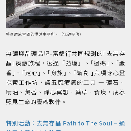
轉身療癒空間的煤礦事務所。（無礦提供）
無礦與晶礦品牌-富錦行共同規劃的｢去無存
晶｣療癒旅程，透過「蒞境」、｢遇礦｣、｢識
香｣、｢定心｣、｢身旅｣、｢礦食 ｣六項身心靈
探索工作坊，讓五感療癒的工具 — 礦石、
精油、薰香、靜心冥想、藥草、食療，成為
照見生命的靈魂夥伴。
特別活動：去無存晶 Path to The Soul – 通