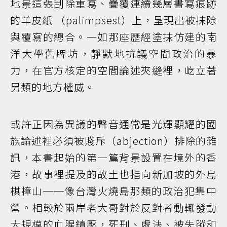
地景這張刮除重寫、疊覆連續幾層書寫痕跡
的羊皮紙 （palimpsest）上，呈現出被抹除
與覆寫的總合。一如那座歷經塗抹仿建的南
洋大學舊牌坊，靜默地抗議空間政治的暴
力，在官方核定的空間論述夾縫裡，屹立著
另類的地方權威。
或許正因為異議的聲音通常是光輝顯耀的國
族論述裡必須被賤斥（abjection）排除的雜
訊，本書起始的第一篇背景設置在境外的香
港，故事裡提及的故土也指向新加坡的外島
棋樟山──像台灣火燒島那類的政治犯集中
營。相較於兩岸老大哥對於反對者動輒發動
大規模的血腥鎮壓，死刑、處決、被失蹤和