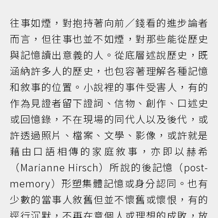
往事如煙，對抱持著向前／錢看的進步論者
而言，但往事也並不如煙，對那些能從歷史
與記憶讀出意義的人。從底層述說歷史，既
涵納許多人的歷史，也包容著理解各種記憶
和敘事的位置。小說裡的事件受害人，有的
作為見證者留下證詞、信物、創作、口述史
或回憶錄，不在現場的同代人以及後代，或
許透過照片、檔案、文學、影像，或許就是
藉由口語相傳的家庭敘事，亦即以赫希
（Marianne Hirsch）所說的後記憶（post-
memory）形塑集體記憶或身分認同。也有
少數的當事人敘舊但並不懷舊或懷恨，有的
逕行沉默，不再在意個人或理想的成敗，放