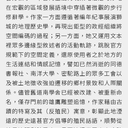
在宏觀的區域發展語境中穿插著微觀的步行
修辭學。作家一方面遵循著編年紀事展演獅
城的地理歷史學，再現出鉅型的政經組織將
空間編碼的過程；另一方面，她又運用文本
裡眾多邊緣型敘述者的活動軌跡，跳脫官方
規範下的空間定義，還原使用者之於地方的
生活連結和情感記憶，譬如已然消逝的同德
書報社、南洋大學、密駝路上的眾多工會以
及被土地徵收強迫遷移的鄉村景致和人際關
係。儘管舊道南學舍已經被改建、被重新命
名，僅存門前的雄鷹雕塑追憶，作家藉由古
蹟的特寫及其（反殖民）寓意，彰顯此地湮
遠的歷史遠甚官方倡導的殖民話語，順勢從