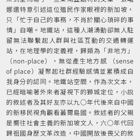
娜還特意引述這位殖民作家眼裡的新加坡，
只「忙于自己的事務，不肖於關心瑣碎的事
情」自嘲。地鐵站，這種人潮湧動卻無人駐
留無法聯繫起人群與社區互動的交通轉運
站，在地理學的定義裡，歸類為「非地方」
（non-place），無從產生地方感 （sense
of place）凝聚起社群經驗感情並累積成自
我身分的認同。地鐵站空間，作為次文本，
已經暗喻著外來者凝視下的獅城定位，小說
的敘述者及其好友亦以九○年代後來自中國
的新移民視角觀看蕞爾島國。敘述者的父親
是嚮往社會主義的新加坡文人，六○年代回
歸祖國身歷文革改造，中國開放後喪父的敘