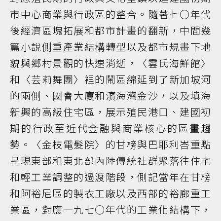
市中心商業與行政區的整合。隨著七○年代
後經濟區塊拓展和都市計畫的翻新，中間幾
篇小說側重產業結構轉型以及都市規畫下地
貌與鄉村景觀的快速消逝，〈雲氏海鮮館〉
和〈芸莉舞團〉裡的鬧區綿延到了新加坡河
的兩側、國會大廈和濱海灣金沙，以及填海
新興的高級住宅區，展示殖民港口、建國初
期的行政至近代金融與商業核心的區畫趨
勢。〈金枝電髮院〉的甘榜與巴耶利峇重點
呈現東部和東北部內陸傳統社群聚落往住宅
和輕工業調整的過渡階段，側記當年在甘榜
和阿裕尼區的製衣工廠以及西部的裕廊重工
業區，對應一九七○年代的工業化結構下，