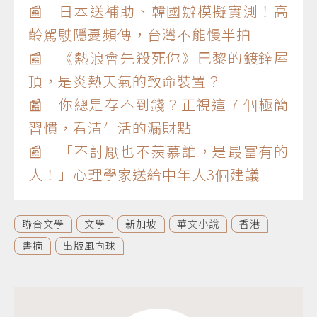
📰 日本送補助、韓國辦模擬實測！高
齡駕駛隱憂頻傳，台灣不能慢半拍
📰 《熱浪會先殺死你》巴黎的鍍鋅屋
頂，是炎熱天氣的致命裝置？
📰 你總是存不到錢？正視這 7 個極簡
習慣，看清生活的漏財點
📰 「不討厭也不羨慕誰，是最富有的
人！」心理學家送給中年人3個建議
聯合文學
文學
新加坡
華文小說
香港
書摘
出版風向球