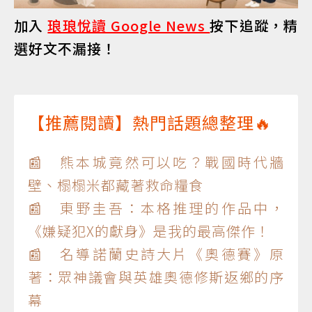
加入
琅琅悅讀 Google News
按下追蹤，精
選好文不漏接！
【推薦閱讀】熱門話題總整理🔥
📰 熊本城竟然可以吃？戰國時代牆
壁、榻榻米都藏著救命糧食
📰 東野圭吾：本格推理的作品中，
《嫌疑犯X的獻身》是我的最高傑作！
📰 名導諾蘭史詩大片《奧德賽》原
著：眾神議會與英雄奧德修斯返鄉的序
幕