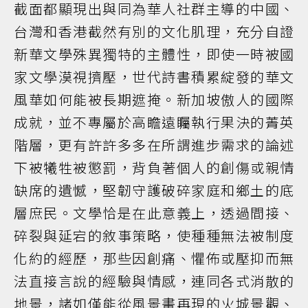
截面都顯現出與同為華人社群主導的中國、
台灣和香港截然有別的文化肌理，充分自證
新華文學殊異獨特的主體性，即使一時被國
家文學漠視擠壓，世代詩書積累綻發的華文
風華如何能被長期遮掩。新加坡傲人的國際
成就，並不專屬於高瞻遠矚執行果決的菁英
階層，更有許許多多在所謂進步需求的論述
下被犧牲被懲罰，背負著個人的創傷或親情
缺席的遺憾，堅韌守護破碎家庭和鄉土的底
層庶民。文學恰是在此意義上，透過間接、
碎裂與延宕的敘事策略，使種種無法被制度
化約的經歷，那些因創痛、懼佈或壓抑而無
法直接言說的經驗與情感，連同各式消散的
地景，諸如僅能從風景畫再現的火城景觀、