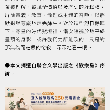
棄被理解、被賦予價值以及歷史的詮釋權。
屏除意義、敘事、倫理或主體的召喚，以靜
默退場尊嚴地走完餘生。對於這些烈日餘暉
下、零星的時代殘垣裡，漸次隱褪於地平線
盡頭的身影，或許我們力所能及的，只是對
那無為而莊嚴的侘寂，深深地看一眼。
●本文摘選自聯合文學出版之《歡樂島》序
論。