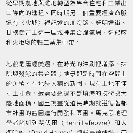
從早期農地與灘地轉型為集合住宅和工業出
口導向的進程。同時期另一個重要經濟命脈
還有〈火城〉裡記述的加冷路、勞明達街、
甘榜武吉士這一區域裡集合煤氣場、造船廠
和火炬廠的輕工業集中帶。
地貌是屢經變遷，在時光的沖刷裡增添、抹
除與殘餘的集合體；地景即是時間在空間上
的沉積。在地狹人稠的新國，現有土地不僅
寸土寸金，還需要透過不斷填海的技術擴大
陸地面積，國土規畫從殖民時期就遵循著都
市計畫的藍圖進行開發和區畫。馬克思地理
學者諸如列斐伏爾（Henri Lefebvre）和大
衛哈維（David Harvey）都詳盡論述過，帝