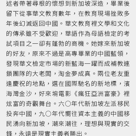
述者帶著尋根的懷想到新加坡深造，畢業後
留下從事華文教育數年，在教育現場挫敗多
年後幻滅返回中國。華文教育裡文學和文化
的傳承雖不受歡迎，華語作為母語檢定的考
試項目之一卻有蓬勃的商機。她嫁來新加坡
的好友，原來不過是高專畢業的中國藍領，
發現華文檢定市場的新藍海一躍而成補教連
鎖團隊的大老闆，淘金夢成真。兩位老友重
逢慶祝的地點，選在國際馳名的新地標，濱
海灣金沙，好來塢電影《瘋狂亞洲富豪》裡
炫富的奇觀舞台。六○年代新加坡左派移民
投奔中國，九○年代嚮往資本主義的中國移
民湧向新加坡，潮來潮往，理想與現實的交
鋒，永遠是現實主義者勝出。