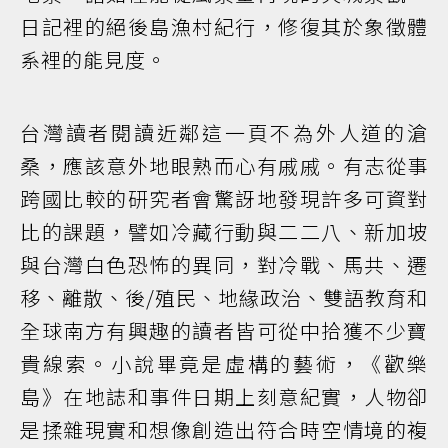
日記裡的絕後島漁村紀行，修復其於象徵體
系裡的能見度。
台灣讀者閱讀近鄰這一頁不為外人道的滄
桑，應該意外地眼熟而心有戚戚。有志從事
跨國比較的研究者會驚訝地發現許多可資對
比的課題，譬如冷藏行動與二二八、新加坡
與台灣白色恐怖的異同，對冷戰、馬共、遷
移、離散、後/殖民、地緣政治、雙語教育和
全球南方有興趣的讀者皆可從中拾獲不少寶
貴線索。小說畢竟是虛構的藝術，《歡樂
島》在地誌和事件日期上刻意紀實，人物卻
是揉雜現實和想像創造出符合時空情境的複