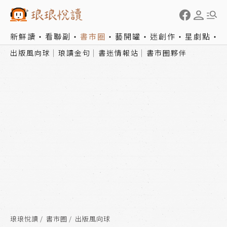
新鮮讀
看聯副
書市圈
藝開罐
迷創作
星劇點
出版風向球
琅讀金句
書迷情報站
書市圈夥伴
琅琅悅讀
書市圈
出版風向球