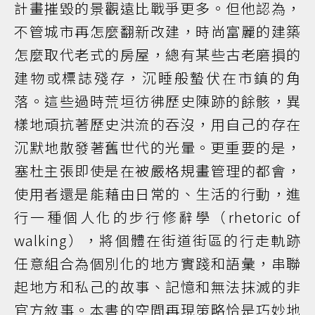
計畫摧毀的景觀遠比戰爭更多。但他認為，
不管城市再怎麼翻新改建，時尚富麗的建築
怎麼取代老式的房屋，總有某些古老磨損的
建物或標誌殘存，沉睡般蟄伏在市鎮的角
落。這些過時荒垣彷彿歷史陳跡的餘骸，異
樣地頑抗著歷史洪流的吞沒，用自己的存在
沉默地散發著舊世代的光暈。更重要的是，
塞杜主張即使是在被嚴格規畫管理的都會，
使用者還是能藉由日常的、生活的行動，進
行一種個人化的步行修辭學（rhetoric of
walking），將個體在街道街區的行走軌跡
任意組合為個別化的地方實踐和語彙，串聯
起地方和私己的故事、記憶和無法抹滅的非
官方敘事。本書的空間再現策略恰是巧妙地