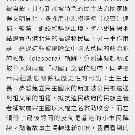
被自殺，具有新加坡特色的民主法治國家顯
得文明開化，多採用小規模精準（祕密）逮
捕、監禁、訴訟和驅逐出境。將小說開場地
點選置香港北角的福建移民區，另一重作用
是，透過這些被驅除至中國或英國的政治犯
的離散（diaspora）軌跡，分別連繫起新加
坡華人與兩個「母國」之間的紐帶，同時揭
示兩組動態關係裡歷史性的弔詭：土生土
長、夢想建立民主國家的新加坡公民被遣送
到祖父輩的祖籍，抵抗殖民政府的民族主義
者卻被前宗主國以人權之名救助收容，而左
傾份子最後認同的反倒是香港的小市民陣
線。隨著故事主場轉進新加坡，我們看到的