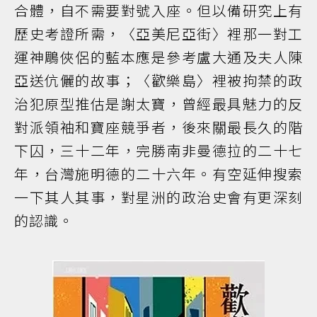
合體，自不需要對號入座。但以備研究上有
歷史考證所需，〈亞美尼亞街〉裡那一對工
運神鵰俠侶的藍本應是參考盧大通及夫人陳
亞送伉儷的故事；〈歡樂島〉裡被拘禁的政
治犯原型推估是謝太寶，曾經最具魅力的反
對派領袖和寶座競爭者，後來關最長久的階
下囚，三十二年，完勝南非曼德拉的二十七
年，台灣施明德的二十六年。有空延伸搜索
一下其人其事，對星洲的政治史會有更深刻
的認識。