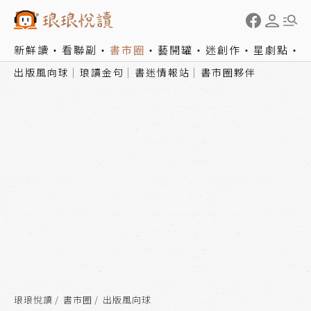
新鮮讀
看聯副
書市圈
藝開罐
迷創作
星劇點
出版風向球
琅讀金句
書迷情報站
書市圈夥伴
琅琅悅讀
書市圈
出版風向球