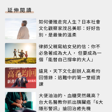
延伸閱讀
如何優雅走完人生？日本社會
文化觀察家茂呂美耶：好好告
別，是最後的溫柔
律師父親寫給女兒的信：你不
必急著成為大人， 但要成為一
個「能替自己撐傘的大人」
遠見‧天下文化創辦人高希均
回憶錄：逃難中的第一堂經濟
課
大便油油的、血糖突然飆高？
台大名醫教你抓出胰臟癌「6大
隱形警訊」搶回治癒先機