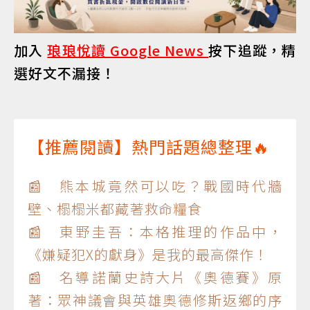
加入
琅琅悅讀 Google News
按下追蹤，精
選好文不漏接！
【推薦閱讀】熱門話題總整理🔥
📰 熊本城竟然可以吃？戰國時代牆
壁、榻榻米都藏著救命糧食
📰 東野圭吾：本格推理的作品中，
《嫌疑犯X的獻身》是我的最高傑作！
📰 名導諾蘭史詩大片《奧德賽》原
著：眾神議會與英雄奧德修斯返鄉的序