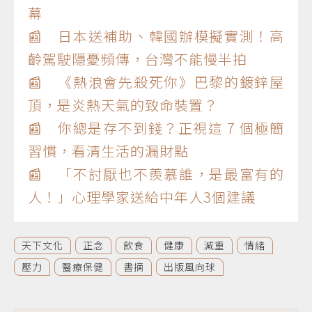
幕
📰 日本送補助、韓國辦模擬實測！高
齡駕駛隱憂頻傳，台灣不能慢半拍
📰 《熱浪會先殺死你》巴黎的鍍鋅屋
頂，是炎熱天氣的致命裝置？
📰 你總是存不到錢？正視這 7 個極簡
習慣，看清生活的漏財點
📰 「不討厭也不羨慕誰，是最富有的
人！」心理學家送給中年人3個建議
天下文化
正念
飲食
健康
減重
情緒
壓力
醫療保健
書摘
出版風向球