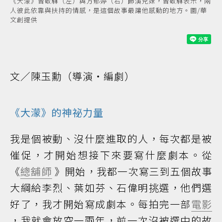
《大濛》曾敬驊（左）與方郁婷（右）飾演兄妹，曾敬驊表示，兩
人彼此依靠與扶持的情感，是這個故事最讓他感動的地方。圖/華
文創提供
文／陳玉勳（導演‧編劇）
《大濛》的神祕力量
我是個被動、沒什麼進取的人，每次都是被
催促，才開始想接下來要寫什麼劇本。從
《
總舖師
》開始，我都一次寫三到五個故事
大綱給李烈、葉如芬、石偉明挑選，他們選
好了，我才開始寫成劇本。每拍完一部
電影
，我就會放空一兩年，前一次沒被選中的故