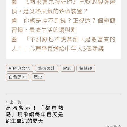
📰 《熱浪會先殺死你》巴黎的鍍鋅屋
頂，是炎熱天氣的致命裝置？
📰 你總是存不到錢？正視這 7 個極簡
習慣，看清生活的漏財點
📰 「不討厭也不羨慕誰，是最富有的
人！」心理學家送給中年人3個建議
新經典文化
藝術設計
電影
總舖師
白色恐怖
歷史
上一篇
高溫警示！「都市熱
島」現象讓每年夏天是
餘生最涼的夏天
下一篇