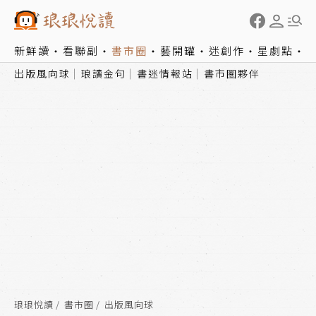
新鮮讀
看聯副
書市圈
藝開罐
迷創作
星劇點
出版風向球
琅讀金句
書迷情報站
書市圈夥伴
琅琅悅讀
書市圈
出版風向球