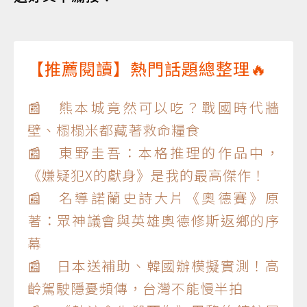
【推薦閱讀】熱門話題總整理🔥
📰 熊本城竟然可以吃？戰國時代牆
壁、榻榻米都藏著救命糧食
📰 東野圭吾：本格推理的作品中，
《嫌疑犯X的獻身》是我的最高傑作！
📰 名導諾蘭史詩大片《奧德賽》原
著：眾神議會與英雄奧德修斯返鄉的序
幕
📰 日本送補助、韓國辦模擬實測！高
齡駕駛隱憂頻傳，台灣不能慢半拍