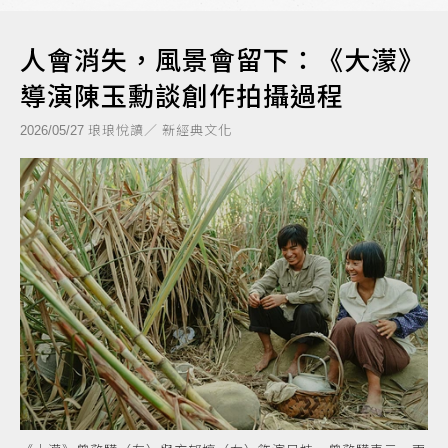
人會消失，風景會留下：《大濛》
導演陳玉勳談創作拍攝過程
琅琅悅讀／ 新經典文化
2026/05/27