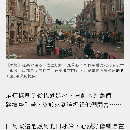
《大濛》在美術場景、造型設計下足苦心，有長輩看完電影後表示
「很多片段都是以前拍完，再剪進來的」，足見電影高度還原
歷史
。圖/華文創提供
是這樣嗎？從找到題材、寫劇本到籌備，一
路被牽引著，終於來到這裡跟他們開會……
回到家還是感到胸口冰冷，心臟好像飄蕩在