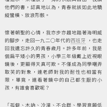
他們的書，認真地以為，青春就該如此地驕
縱蠻橫、放浪形骸。
懷著朝聖的心情，我亦步亦趨地踏著海明威
的腳步，走回一九二○年代的
西班牙
，也走
回我遺忘許久的青春歲月。許多年前，我是
個扁平矮小的男孩，小學三年級戴上近視眼
鏡後，更顯得天真可欺。不僅成為同學嘲弄
取笑的對象，連老師對我的耐性也相當有
限，畢竟，連看著鏡中的自己都生厭的小
孩，有誰會喜歡呢？
「孤僻、木訥、冷漠、不合群、學習意願低