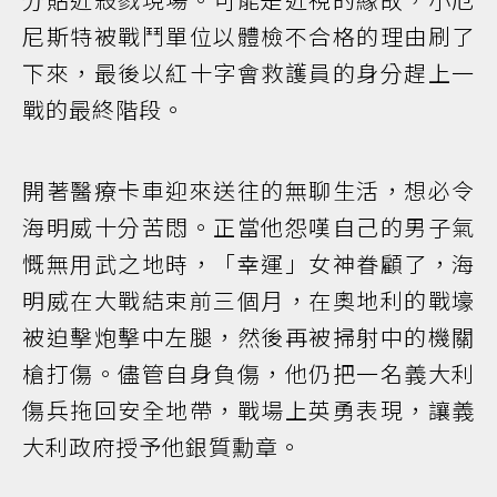
尼斯特被戰鬥單位以體檢不合格的理由刷了
下來，最後以紅十字會救護員的身分趕上一
戰的最終階段。
開著醫療卡車迎來送往的無聊生活，想必令
海明威十分苦悶。正當他怨嘆自己的男子氣
慨無用武之地時，「幸運」女神眷顧了，海
明威在大戰結束前三個月，在奧地利的戰壕
被迫擊炮擊中左腿，然後再被掃射中的機關
槍打傷。儘管自身負傷，他仍把一名義大利
傷兵拖回安全地帶，戰場上英勇表現，讓義
大利政府授予他銀質勳章。