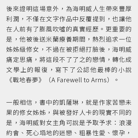
後來證明這場意外，為海明威人生帶來豐厚
利潤，不僅在文字作品中反覆提到，也讓他
在人前有了膨風吹噓的真實經歷。更重要的
是，他被後送米蘭療養期間，熱烈追求一位
姊姊級修女，不過在被拒絕打臉後，海明威
痛定思痛，將這段不了了之的戀情，轉化成
文學上的報復，寫下了公認他最棒的小說
《戰地春夢》（A Farewell to Arms）。
一般相信，書中的凱薩琳，就是作家苦戀未
果的修女姊姊，與被發好人卡的現實不同的
是，海明威對女主角可說是予取予求：浪漫
約會、死心塌地的迷戀、粗暴性愛、懷孕，