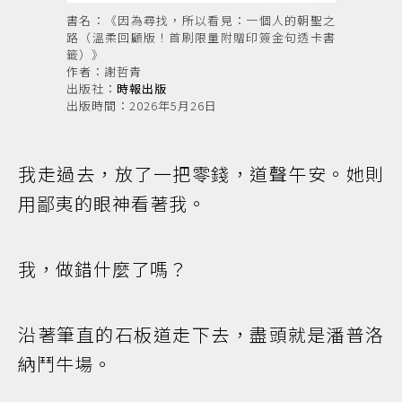
書名：《因為尋找，所以看見：一個人的朝聖之
路（溫柔回顧版！首刷限量附贈印簽金句透卡書
籤）》
作者：謝哲青
出版社：
時報出版
出版時間：2026年5月26日
我走過去，放了一把零錢，道聲午安。她則
用鄙夷的眼神看著我。
我，做錯什麼了嗎？
沿著筆直的石板道走下去，盡頭就是潘普洛
納鬥牛場。