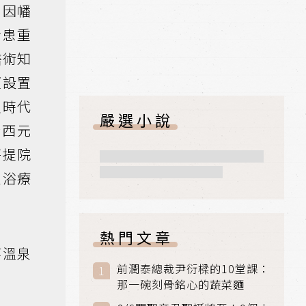
」因幡
身患重
醫術知
便設置
良時代
嚴選小說
於西元
菩提院
泉浴療
熱門文章
等溫泉
前潤泰總裁尹衍樑的10堂課：
那一碗刻骨銘心的蔬菜麵