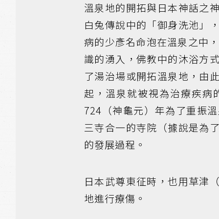
溫泉地的開拓與日本神話之
白兔傳說中的「御身洗池」
病的少彥名命泡在溫泉之中
識的湧入，佛教中的沐浴方
了湯治場或開拓溫泉地，由
起，溫泉就被視為治療疾病
724（神龜元）年為了重振
三寺合一的寺院（據說是為
的發展過程。
日本武尊東征時，也用草津
地進行療傷。