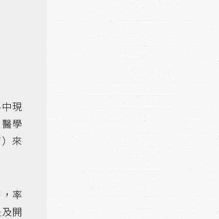
料中現
泉醫學
石）來
時，率
提及開