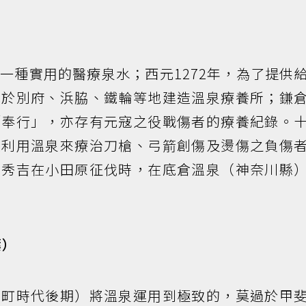
）
一種實用的醫療泉水；西元1272年，為了提供
地於別府、浜脇、鐵輪等地建造溫泉療養所；鎌
「奉行」，亦存有元寇之役戰傷者的療養紀錄。
道利用溫泉來療治刀槍、弓箭創傷及燙傷之負傷
臣秀吉在小田原征伐時，在底倉溫泉（神奈川縣
葉）
室町時代後期）將溫泉運用到極致的，莫過於甲