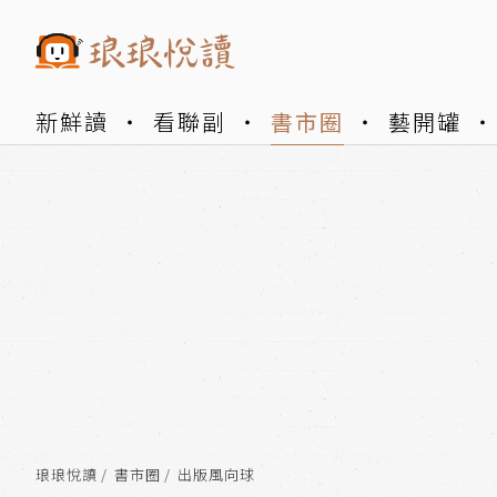
新鮮讀
看聯副
書市圈
藝開罐
琅琅悅讀
書市圈
出版風向球