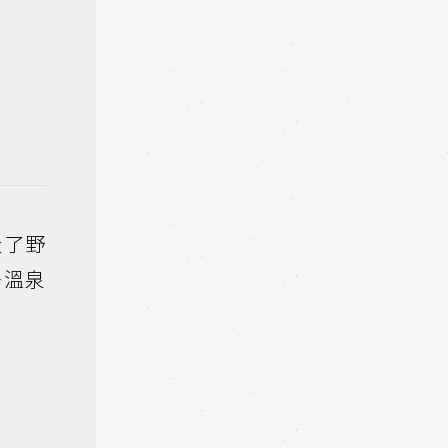
設了野
多溫泉