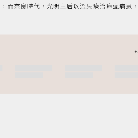
眾，而奈良時代，光明皇后以溫泉療治痳瘋病患