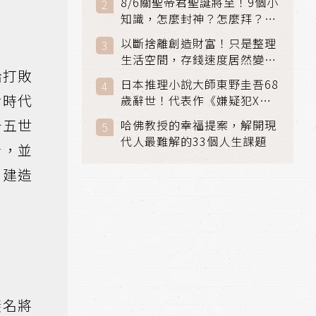
8/6關聖帝君聖誕將至！9個小
知識，怎麼封神？怎麼拜？該
拜哪個關帝？
以斷捨離創造財富！只是整理
生活空間，存錢速度居然變快
給打敗
了
日本推理小說大師東野圭吾68
倉時代
歲辭世！代表作《嫌疑犯X的
獻身》《解憂雜貨店》獲獎無
十五世
哈佛教授的幸福提案，解開現
數
代人最難解的33個人生課題
者，並
）建造
斐名將