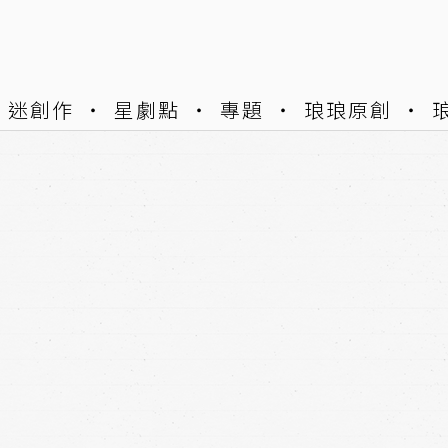
迷創作
星劇點
專題
琅琅原創