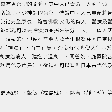
神靈有著密切的關係，其中大已貴命「大國主命
，增添了不少神話的色彩。傳說中，大已貴命將
，使祂完全康復。隨著
佛教
文化的傳入、醫療及
式被認為可以去除疾病並招來福分，因此，僧人
此，溫泉的信仰便在普羅大眾間生根發芽。自奈
的「神湯」，而在有馬，奈良時代的僧人行基
溫泉療治病人，建造了溫泉寺、蘭雀院、施藥院
了利用溫泉而建），從這裡可以看到日本古代溫
（群馬縣）、飯阪（福島縣）、熱海（靜岡縣）