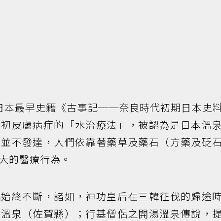
日本最早史籍《古事記──奈良時代初期日本史
最初皮膚病症的「水治療法」，被認為是日本溫
術並不發達，人們依靠著藥草及藥石（方藥及砭
大的醫療行為。
述始終不斷，諸如，神功皇后在三韓征伐的歸途
雄溫泉（佐賀縣）；行基僧侶之開湯溫泉傳說，