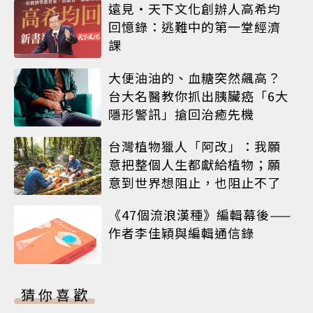
遠見‧天下文化創辦人高希均
回憶錄：逃難中的第一堂經濟
課
大便油油的、血糖突然飆高？
台大名醫教你抓出胰臟癌「6大
隱形警訊」搶回治癒先機
台灣植物獵人「阿改」：我願
意把整個人生都獻給植物；願
意到世界想阻止，也阻止不了
《47個流浪漢種》編輯幕後——
作者李佳穎與編輯通信錄
猜你喜歡