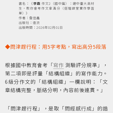
書名：《
學霸
作文2（國中篇）：建中臺大高材
生，教你會考作文拿滿分（搭贈課堂實作學習
單）》
作者：詹佳鑫
出版社：遠流
出版時間：2026年02月01日
◆問津趕行程：用5字考點，寫出高分5段落
根據國中教育會考「
寫作
測驗評分規準」，
第二項即是評量「結構組織」的寫作能力。
6級分作文的「結構組織」一欄說明：「文
章結構完整，脈絡分明，內容前後連貫。」
「問津趕行程」，是取「問經感行成」的諧