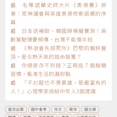
📰 名導諾蘭史詩大片《奧德賽》原
著：眾神議會與英雄奧德修斯返鄉的序
幕
📰 日本送補助、韓國辦模擬實測！高
齡駕駛隱憂頻傳，台灣不能慢半拍
📰 《熱浪會先殺死你》巴黎的鍍鋅屋
頂，是炎熱天氣的致命裝置？
📰 你總是存不到錢？正視這 7 個極簡
習慣，看清生活的漏財點
📰 「不討厭也不羨慕誰，是最富有的
人！」心理學家送給中年人3個建議
遠流出版
國中會考
作文
寫作
國文課