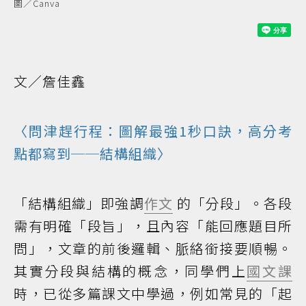
圖／Canva
文／詹佳鑫
〈問津趕行程：圖解最強1秒口訣，高分考
點都寫到──結構組織〉
「結構組織」即強調
作文
的「分段」。各段
需有明確「段旨」，且內容「能回應題目所
問」，文章的前後邏輯、脈絡銜接要順暢。
其實分段與結構的概念，同學們上
國文課
時，已從多篇課文中學過，例如常見的「起