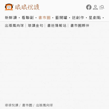
新鮮讀
看聯副
書市圈
藝開罐
迷創作
星劇點
出版風向球
琅讀金句
書迷情報站
書市圈夥伴
琅琅悅讀
書市圈
出版風向球