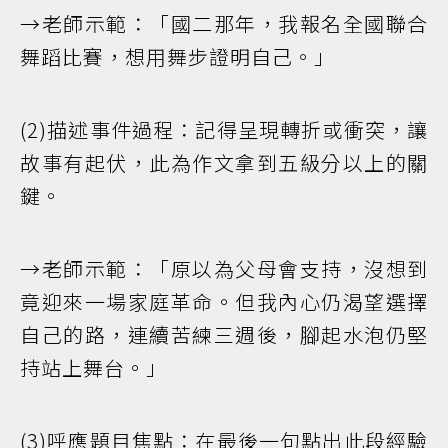
→老師示範：「國二那年，我報名全國聯合
舞蹈比賽，想用舞步證明自己。」
(2)描述事件過程：記得呈現轉折或衝突，讓
故事有起伏，此為作文拿到五級分以上的關
鍵。
→老師示範：「原以為父母會支持，沒想到
竟迎來一場家庭革命。但我內心仍渴望選擇
自己的路，連續苦練三週後，腳起水泡仍堅
持站上舞台。」
(3)呼應題目焦點：在最後一句點出此段經驗