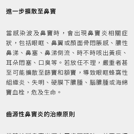
進一步擴散至鼻竇
當感染波及鼻竇時，會出現鼻竇炎相關症
狀，包括眼眶、鼻翼或顏面骨悶脹感、膿性
鼻涕、鼻塞、鼻涕倒流、時不時咳出黃痰、
耳朵悶塞、口臭等。若放任不理，嚴重者甚
至可能擴散至篩竇和額竇，導致眼眶蜂窩性
組織炎、失明、硬膜下膿腫、腦膿腫或海綿
竇血栓，危及生命。
齒源性鼻竇炎的治療原則