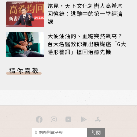
遠見‧天下文化創辦人高希均
回憶錄：逃難中的第一堂經濟
課
大便油油的、血糖突然飆高？
台大名醫教你抓出胰臟癌「6大
隱形警訊」搶回治癒先機
猜你喜歡
訂閱