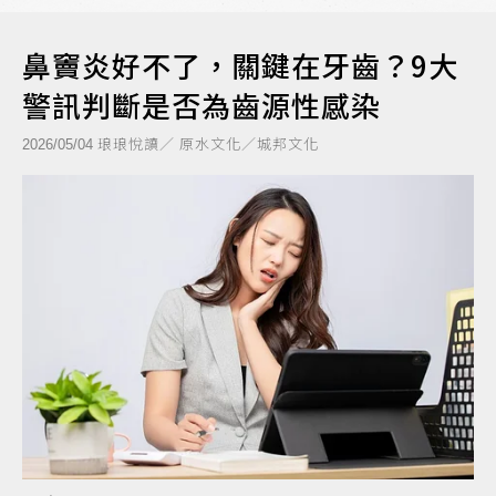
鼻竇炎好不了，關鍵在牙齒？9大
警訊判斷是否為齒源性感染
琅琅悅讀／ 原水文化／城邦文化
2026/05/04