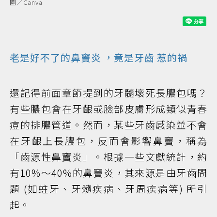
圖／Canva
老是好不了的
鼻竇炎
，竟是
牙齒
惹的禍
還記得前面章節提到的牙髓壞死長膿包嗎？
有些膿包會在牙齦或臉部皮膚形成類似青春
痘的排膿管道。然而，某些牙齒感染並不會
在牙齦上長膿包，反而會影響鼻竇，稱為
「齒源性鼻竇炎」。根據一些文獻統計，約
有10%～40%的鼻竇炎，其來源是由牙齒問
題 (如蛀牙、牙髓疾病、牙周疾病等) 所引
起。