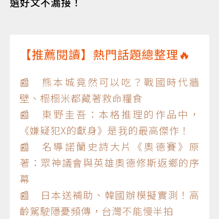
選好文不漏接！
【推薦閱讀】熱門話題總整理🔥
📰 熊本城竟然可以吃？戰國時代牆
壁、榻榻米都藏著救命糧食
📰 東野圭吾：本格推理的作品中，
《嫌疑犯X的獻身》是我的最高傑作！
📰 名導諾蘭史詩大片《奧德賽》原
著：眾神議會與英雄奧德修斯返鄉的序
幕
📰 日本送補助、韓國辦模擬實測！高
齡駕駛隱憂頻傳，台灣不能慢半拍