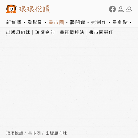
新鮮讀
看聯副
書市圈
藝開罐
迷創作
星劇點
出版風向球
琅讀金句
書迷情報站
書市圈夥伴
琅琅悅讀
書市圈
出版風向球