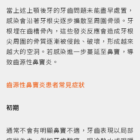
當上述上顎後牙的牙齒問題未能盡早處置，
感染會沿著牙根尖逐步擴散至周圍骨頭。牙
根埋在齒槽骨內，這些發炎反應會造成牙根
尖周圍的骨質逐漸被侵蝕、破壞，形成越來
越大的空洞。若感染進一步蔓延至鼻竇，導
致齒源性鼻竇炎。
齒源性鼻竇炎患者常見症狀
初期
通常不會有明顯鼻竇不適，牙齒表現以局部