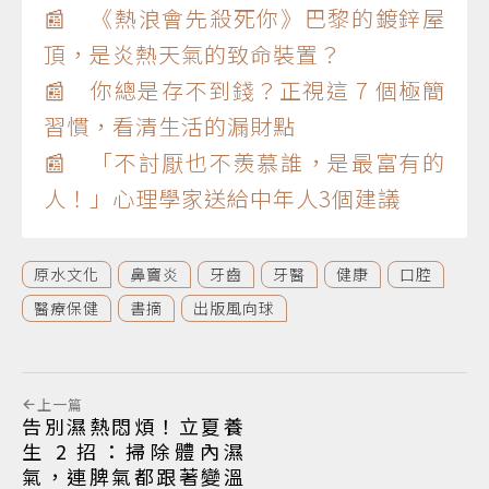
📰 《熱浪會先殺死你》巴黎的鍍鋅屋
頂，是炎熱天氣的致命裝置？
📰 你總是存不到錢？正視這 7 個極簡
習慣，看清生活的漏財點
📰 「不討厭也不羨慕誰，是最富有的
人！」心理學家送給中年人3個建議
原水文化
鼻竇炎
牙齒
牙醫
健康
口腔
醫療保健
書摘
出版風向球
上一篇
告別濕熱悶煩！立夏養
生 2 招：掃除體內濕
氣，連脾氣都跟著變溫