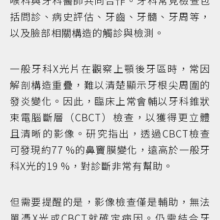
喉科與牙科醫師共同合作。牙科常見檢查包
括問診、病史評估、牙齒、牙髓、牙周等，
以及臉部相關構造的觸診與檢測。
一般牙科X光片在觀察上顎後牙區時，常因
解剖構造重疊，難以清楚顯示牙根尖周圍的
發炎變化。因此，臨床上常會輔以牙科錐狀
束電腦斷層（CBCT）檢查，以獲得更立體
且清晰的影像。研究指出，透過CBCT檢查
可發現約77 %的鼻竇膜變化，遠高於一般牙
科X光的19 %，對診斷非常有幫助。
但需要提醒的是，影像檢查僅是輔助，無法
單憑X光或CBCT就確定病因。仍需結合牙