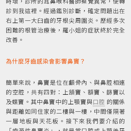
時壞，診所的耳鼻喉科醫師察覺異常，便轉
診到我這裡。經過鑑別診斷，確定問題出在
右上第一大臼齒的牙根尖周圍炎。歷經多次
困難的根管治療後，羅小姐的症狀終於完全
改善。
為什麼牙齒感染會影響鼻竇？
簡單來說，鼻竇是位在顱骨內、與鼻腔相連
的空腔，共有四對：上頷竇、額竇、篩竇以
及蝶竇。其中鼻竇中的上顎竇與
口腔
的關係
與距離如同住家的二樓與一樓，中間僅隔著
一層地板與天花板。接下來我們要介紹的
「齒源性鼻竇炎」，就是當口腔或上顎後牙