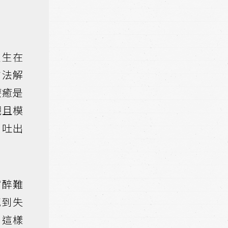
人生在
方法解
療癒是
觀且模
到吐出
宿醉難
感到失
。這樣