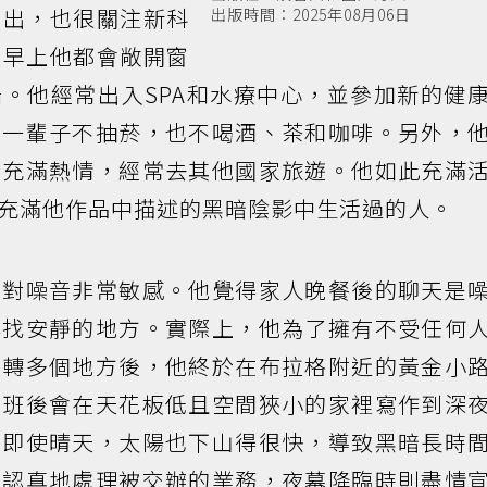
演出，也很關注新科
出版時間：2025年08月06日
天早上他都會敞開窗
。他經常出入SPA和水療中心，並參加新的健
他一輩子不抽菸，也不喝酒、茶和咖啡。另外，
行充滿熱情，經常去其他國家旅遊。他如此充滿
充滿他作品中描述的黑暗陰影中生活過的人。
以對噪音非常敏感。他覺得家人晚餐後的聊天是
尋找安靜的地方。實際上，他為了擁有不受任何
輾轉多個地方後，他終於在布拉格附近的黃金小
下班後會在天花板低且空間狹小的家裡寫作到深
，即使晴天，太陽也下山得很快，導致黑暗長時
時認真地處理被交辦的業務，夜幕降臨時則盡情