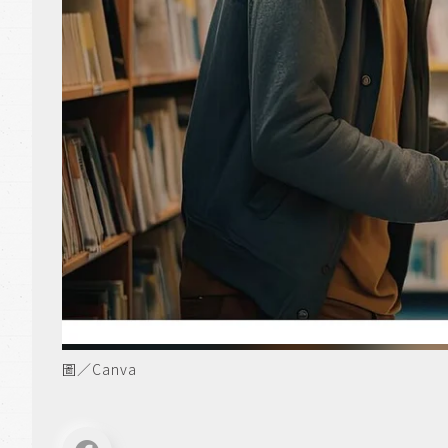
圖／Canva