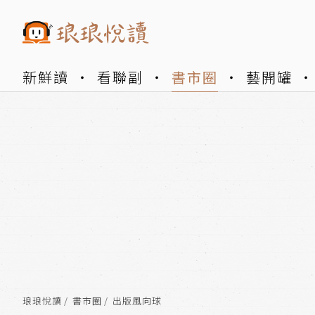
新鮮讀
看聯副
書市圈
藝開罐
琅琅悅讀
書市圈
出版風向球