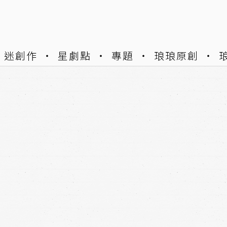
迷創作
星劇點
專題
琅琅原創