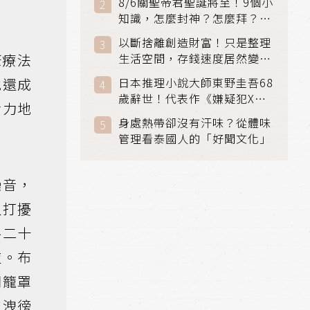
8/6關聖帝君聖誕將至！9個小
知識，怎麼封神？怎麼拜？該
拜哪個關帝？
以斷捨離創造財富！只是整理
康療法
生活空間，存錢速度居然變快
了
他還成
日本推理小說大師東野圭吾68
歲辭世！代表作《嫌疑犯X的
活力地
獻身》《解憂雜貨店》獲獎無
身處熱帶卻沒有汗味？從體味
數
管理看泰國人的「好聞文化」
噪音，
人打擾
路二十
夜。布
間籠罩
宣洩徬