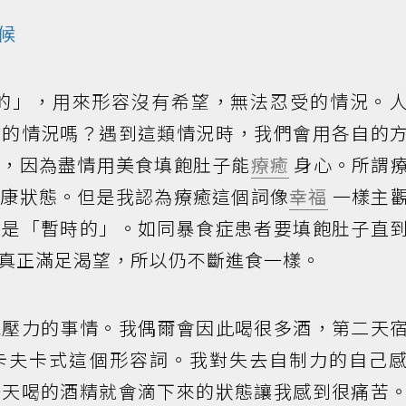
候
的」，用來形容沒有希望，無法忍受的情況。
式的情況嗎？遇到這類情況時，我們會用各自的
禮，因為盡情用美食填飽肚子能
療癒
身心。所謂
健康狀態。但是我認為療癒這個詞像
幸福
一樣主
只是「暫時的」。如同暴食症患者要填飽肚子直
真正滿足渴望，所以仍不斷進食一樣。
洩壓力的事情。我偶爾會因此喝很多酒，第二天
卡夫卡式這個形容詞。我對失去自制力的自己
一天喝的酒精就會滴下來的狀態讓我感到很痛苦