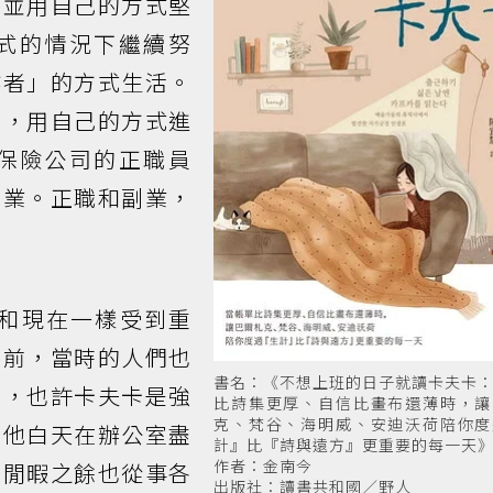
，並用自己的方式堅
式的情況下繼續努
作者」的方式生活。
時，用自己的方式進
保險公司的正職員
副業。正職和副業，
和現在一樣受到重
年前，當時的人們也
書名：《不想上班的日子就讀卡夫卡
想，也許卡夫卡是強
比詩集更厚、自信比畫布還薄時，讓
克、梵谷、海明威、安迪沃荷陪你度
。他白天在辦公室盡
計』比『詩與遠方』更重要的每一天
作者：金南今
在閒暇之餘也從事各
出版社：讀書共和國／野人