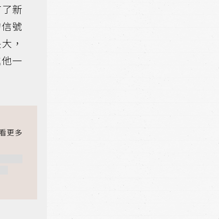
有了新
的信號
長大，
進他一