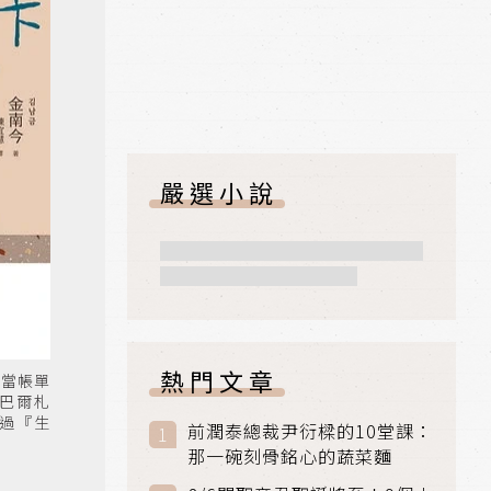
嚴選小說
熱門文章
：當帳單
巴爾札
過『生
前潤泰總裁尹衍樑的10堂課：
》
那一碗刻骨銘心的蔬菜麵