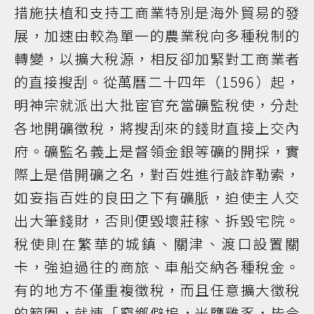
措施扶植和支持工商業特別是海外貿易的發
展，加速由較為單一的農業稅向多種稅制的
轉變，以擴大稅源，相反卻加緊對工商業者
的直接搜刮。從萬曆二十四年（1596）起，
明神宗就派出大批宦官充當礦監稅使，分赴
各地開礦徵稅，將搜刮來的錢財直接上交內
府。礦監名義上是督領金銀等礦的開採，實
際上是借開礦之名，對百姓進行敲詐勒索，
如妄指百姓的良田之下有礦脈，迫使主人交
出大筆錢財，否則便毀壞莊稼、拆毀宅院。
稅使則在繁華的城鎮、關津、渡口設置關
卡，強迫過往的商旅、車船交納各種稅金。
有的地方不僅重複徵稅，而且任意擴大徵稅
的範圍，就連「窮鄉僻塢，米鹽雞豕，皆令