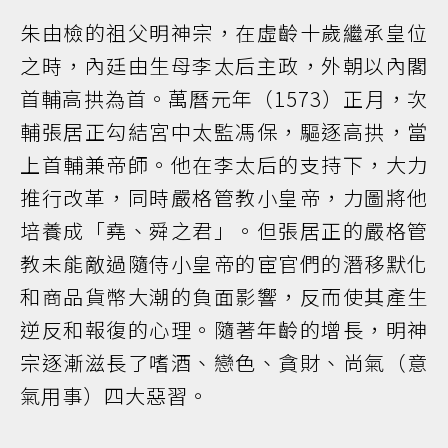
朱由檢的祖父明神宗，在虛齡十歲繼承皇位
之時，內廷由生母李太后主政，外朝以內閣
首輔高拱為首。萬曆元年（1573）正月，次
輔張居正勾結宮中太監馮保，驅逐高拱，當
上首輔兼帝師。他在李太后的支持下，大力
推行改革，同時嚴格管教小皇帝，力圖將他
培養成「堯、舜之君」。但張居正的嚴格管
教未能敵過隨侍小皇帝的宦官們的潛移默化
和商品貨幣大潮的負面影響，反而使其產生
逆反和報復的心理。隨著年齡的增長，明神
宗逐漸滋長了嗜酒、戀色、貪財、尚氣（意
氣用事）四大惡習。