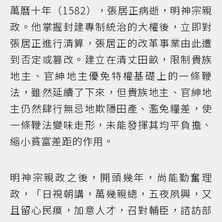
萬曆十年（1582），張居正病逝，明神宗親
政。他掌握封建專制統治的大權後，立即對
張居正進行清算，張居正的改革事業由此遭
到否定或篡改。建立在清丈田畝，限制貴族
地主、官紳地主優免特權基礎上的一條鞭
法，雖然延續了下來，但貴族地主、官紳地
主仍然肆行無忌地欺隱田產、濫免糧差，使
一條鞭法變味走形，未能發揮其均平負擔、
縮小貧富差距的作用。
明神宗親政之後，開頭幾年，尚能勤奮理
政，「日視朝講，萬幾親總，五夜夙興，又
且留心民瘼，加意人才，召對輔臣，諮訪部