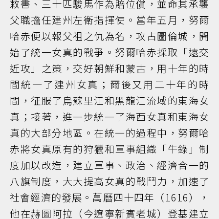
敕書、三十匹駿馬作為賠位償，並命其承襲
父職擔任建州左衛指揮使。當年五月，努爾
哈赤便以報父祖之仇為名，攻占圖倫城，開
始了統一女真的戰爭。努爾哈赤採取「遠交
近攻」之策，交好朝鮮和蒙古，用十年的時
間統一了建州女真；爾後又用二十年的時
間，征服了烏蘇里江和黑龍江流域的東海女
真；接著，進一步統一了海西女真和東海女
真的大部分地區。在統一的過程中，努爾哈
赤將女真原有的狩獵和軍事組織「牛錄」制
度加以改造，建立軍事、政治、經濟合一的
八旗制度，大大提高女真的戰鬥力，加速了
社會經濟的發展。萬曆四十四年（1616），
他在赫圖阿拉（今遼寧新賓老城）登基建立