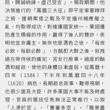
院，開誠納諫，虛己受言 」。親政期間，他
決策進行的「萬曆三大征」即平定寧夏哱拜
之叛、援朝禦倭之戰及平定播州楊應龍之
亂，均取得成功，對維護國家統一、鞏固邊
防產生積極的作用，贏得了後人的贊許，表
明他並非庸主。無奈他是酒色之徒，「每夜
必飲，每飲必醉 」，在酩酊大醉之後，就拽
過在旁侍候的嬪妃、宮女行房事。過度的酗
酒和縱欲，使他的身體日漸虛弱。從萬曆十
四年（1586）下半年到萬曆四十八年
（1620）病危，長期疏怠政事，難得視朝，
也很少面見大臣，許多軍國大事不能及時處
理，官員的選拔任免無法正常進行，以致
「人滯於官 」，「曹署多空 」，「職業盡