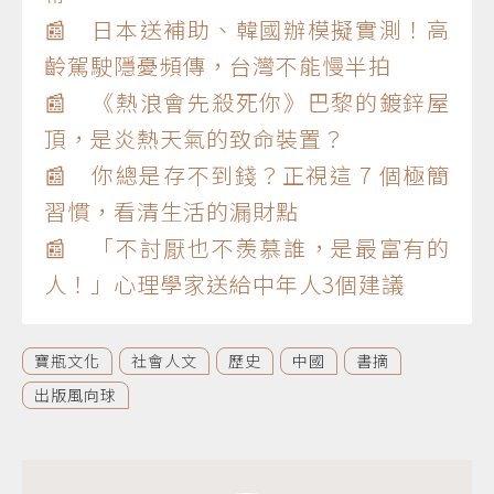
📰 日本送補助、韓國辦模擬實測！高
齡駕駛隱憂頻傳，台灣不能慢半拍
📰 《熱浪會先殺死你》巴黎的鍍鋅屋
頂，是炎熱天氣的致命裝置？
📰 你總是存不到錢？正視這 7 個極簡
習慣，看清生活的漏財點
📰 「不討厭也不羨慕誰，是最富有的
人！」心理學家送給中年人3個建議
寶瓶文化
社會人文
歷史
中國
書摘
出版風向球