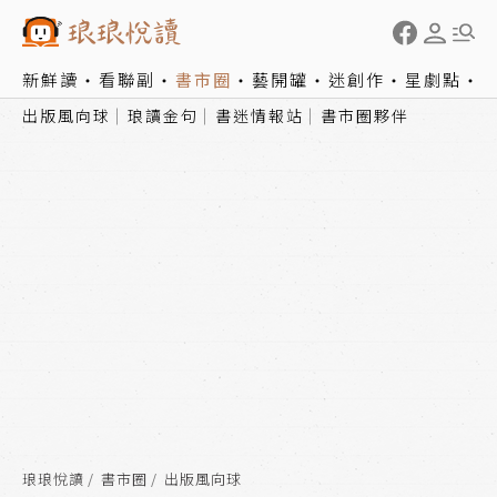
新鮮讀
看聯副
書市圈
藝開罐
迷創作
星劇點
出版風向球
琅讀金句
書迷情報站
書市圈夥伴
琅琅悅讀
書市圈
出版風向球