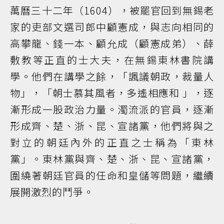
萬曆三十二年（1604），被罷官回到無錫老
家的吏部文選司郎中顧憲成，與志向相同的
高攀龍、錢一本、顧允成（顧憲成弟）、薛
敷教等正直的士大夫，在無錫東林書院講
學。他們在講學之餘，「諷議朝政，裁量人
物」，「朝士慕其風者，多遙相應和 」，逐
漸形成一股政治力量。濁流派的官員，逐漸
形成齊、楚、浙、昆、宣諸黨，他們將與之
對立的朝廷內外的正直之士稱為「東林
黨」。東林黨與齊、楚、浙、昆、宣諸黨，
圍繞著朝廷官員的任命和皇儲等問題，繼續
展開激烈的鬥爭。