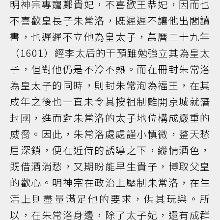
明神宗專寵鄭貴妃，不喜歡王恭妃，因而也
不喜歡皇長子朱常洛，既遲遲不讓他出閣讀
書，也遲遲不立他為皇太子，萬曆二十九年
（1601）經李太后的干預雖勉強立其為皇太
子，但對他仍是不冷不熱。而在冊封朱常洛
為皇太子的同時，則封朱常洵為福王，在其
成年之後也一直未令其按祖制離開京城就藩
封國，進而對朱常洛的太子地位構成嚴重的
威脅。因此，朱常洛處處謹小慎微，整天愁
眉深鎖，便在近侍的誘導之下，縱情酒色，
既借酒消愁，又期盼能早生貴子，博取父皇
的歡心。明神宗在政治上壓制朱常洛，在生
活上則盡量滿足他的要求，供其玩樂。所
以，在朱常洛身邊，除了太子妃，還有成群