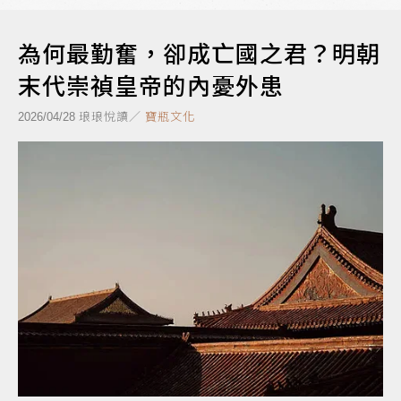
為何最勤奮，卻成亡國之君？明朝
末代崇禎皇帝的內憂外患
琅琅悅讀／
寶瓶文化
2026/04/28