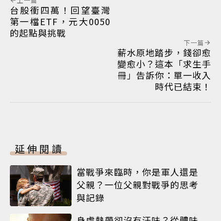
上一篇
台股衝四萬！回望臺灣
第一檔ETF，元大0050
的起點與挑戰
下一篇
薪水原地踏步，錢卻愈
變愈小？這本「求生手
冊」告訴你：單一收入
時代已結束！
延伸閱讀
當戰爭來臨時，你是軍人還是
父親？一位父親對戰爭的思考
與記錄
身處熱帶卻沒有汗味？從體味