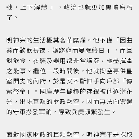
弛，上下解體 」，政治也就更加黑暗腐朽
了。
明神宗的生活極其奢華糜爛。他不僅「因曲
蘖而歡飲長夜，娛窈窕而晏眠終日 」，而且
對飲食、衣裝及器用都非常講究，極盡揮霍
之能事。繼位一段時間後，他就掏空專供皇
室開支的內府，於是又不斷伸手向戶部「傳
索帑金」。國庫歷年儲積的存銀被他逐漸花
光，出現巨額的財政虧空，因而無法向禦邊
的守軍撥發軍餉，導致兵變頻繁發生。
面對國家財政的巨額虧空，明神宗不是採取