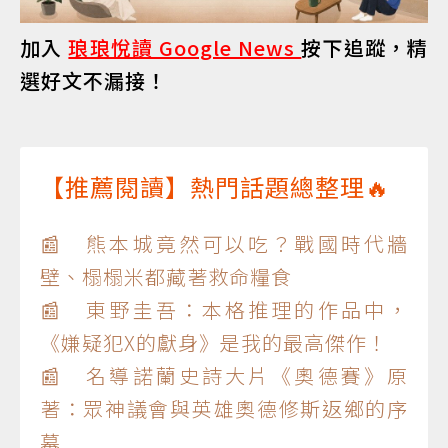
加入
琅琅悅讀 Google News
按下追蹤，精
選好文不漏接！
【推薦閱讀】熱門話題總整理🔥
📰 熊本城竟然可以吃？戰國時代牆
壁、榻榻米都藏著救命糧食
📰 東野圭吾：本格推理的作品中，
《嫌疑犯X的獻身》是我的最高傑作！
📰 名導諾蘭史詩大片《奧德賽》原
著：眾神議會與英雄奧德修斯返鄉的序
幕