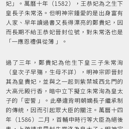
妃」。萬曆十年（1582），王恭妃為之生下
皇長子朱常洛。但明神宗鍾愛的是出身富有
人家、早年讀過書又長得漂亮的鄭貴妃，因
而長期不給王恭妃晉封位號，對朱常洛也是
「一應恩禮俱從薄 」。
過了三年，鄭貴妃為他生下皇三子朱常洵
（皇次子早殤，生母不詳），明神宗即晉封
其為皇貴妃，並與之一起到紫禁城西北門的
大高元殿行香，暗中立下擬立朱常洵為皇太
子的「密誓 」。此舉違背明朝嫡長子繼承制
的傳統，因而引起眾大臣的關注。萬曆十四
年（1586）二月，首輔申時行等大臣為絕後
患，上疏請求冊封朱常洛為皇太子。明神宗