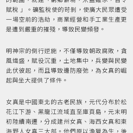
賦稅 」。礦監稅使的苛剝，使廣大民眾遭受
一場空前的浩劫，商業經營和手工業生產更
是遭到嚴重的摧殘，導致民變頻發。
明神宗的倒行逆施，不僅導致朝政腐敗，貪
風熾盛，賦役沉重，土地集中，兵變與民變
此伏彼起，而且導致邊防廢弛，為女真的崛
起與坐大提供了條件。
女真是中國東北的古老民族，元代分布於松
花江下游、黑龍江流域直至庫頁島，元末明
初陸續南遷，分成建州女真、海西女真和東
海野人女真三大部。他們原以漁獵為生，後