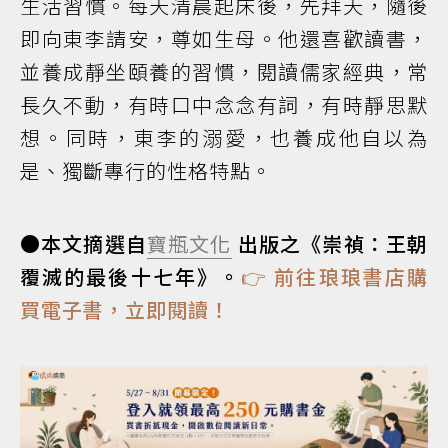
生活習慣。每天清晨起床後，先拜天，隨後
即向東李請安，尊如生母。他還喜歡讀書，
並養成靜坐頤養的習慣，閱讀儒家經典，常
長久不動，有時口中念念有詞，有時靜思默
想。同時，東李的溺愛，也養成他自以為
是、獨斷專行的性格特點。
●本文摘選自
寶瓶文化
出版之《崇禎：王朝
覆滅的最後十七年》。
👉 前往琅琅書店購
買電子書，立即閱讀！