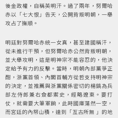
後金政權，自稱英明汗。過了兩年，努爾哈
赤以「七大恨」告天，公開背叛明朝，一舉
攻占了撫順。
明廷對努爾哈赤統一女真，甚至建國稱汗，
從未進行干預，但努爾哈赤公然背叛明朝，
並大舉攻明，這是明神宗不能容忍的，他決
定給予有力的反擊。當時，明朝內部黨爭正
酣，浙黨首領、內閣首輔方從哲支持明神宗
的決定，並推薦與浙黨關係密切的楊鎬為兵
部左侍郎兼右僉都禦史，經略遼東。要打
仗，就需要大筆軍餉，此時國庫蕩然一空，
而宮廷的內帑山積，達到「亙古所無 」的地