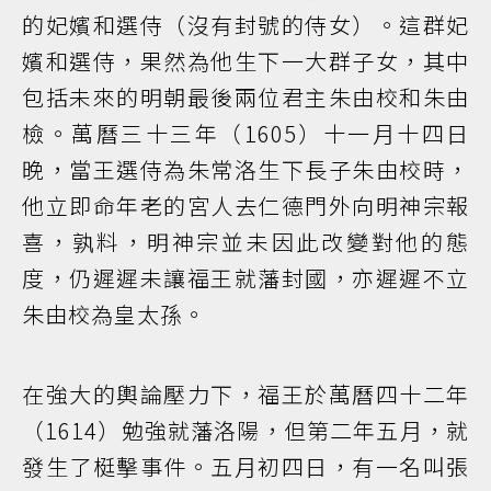
的妃嬪和選侍（沒有封號的侍女）。這群妃
嬪和選侍，果然為他生下一大群子女，其中
包括未來的明朝最後兩位君主朱由校和朱由
檢。萬曆三十三年（1605）十一月十四日
晚，當王選侍為朱常洛生下長子朱由校時，
他立即命年老的宮人去仁德門外向明神宗報
喜，孰料，明神宗並未因此改變對他的態
度，仍遲遲未讓福王就藩封國，亦遲遲不立
朱由校為皇太孫。
在強大的輿論壓力下，福王於萬曆四十二年
（1614）勉強就藩洛陽，但第二年五月，就
發生了梃擊事件。五月初四日，有一名叫張