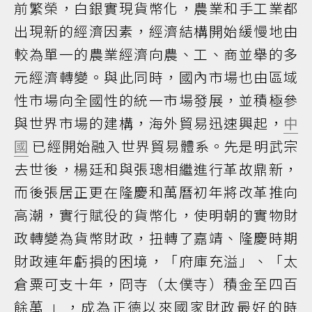
前繁榮，白銀實現貨幣化，農業和手工業都
出現新的經濟因素，經濟結構開始緩慢地由
較為單一的農業經濟向農、工、商並舉的多
元經濟轉變。與此同時，國內市場也由區域
性市場向全國性的統一市場發展，並積極參
與世界市場的建構，海外貿易迅速興起，
中
國
已經開始融入世界貿易體系。先是明武宗
去世後，楊廷和與張璁相繼進行革故鼎新，
而後張居正更在隆慶和萬曆初年將改革推向
高潮，實行賦役的貨幣化，使明朝的實物財
政轉變為貨幣財政，扭轉了嘉靖、隆慶時期
財政連年虧損的困境，「府庫充溢」、「太
倉粟可支十年，冏寺（太僕寺）積金至四百
餘萬 」，成為正德以來國家財政最好的時