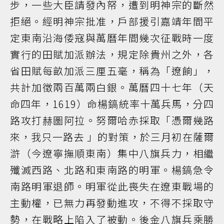
步，一些大臣請發內帑，遭到明神宗的斷然
拒絕。經明神宗批准，戶部援引嘉靖年間平
定東南沿海倭寇與萬曆年間幾次征戰時一度
實行的田賦加派辦法，規定除貴州之外，各
省田賦每畝加派三厘五毫，稱為「遼餉」，
共計加徵兩百萬兩白銀。萬曆四十七年（天
命四年，1619）命楊鎬統率十萬兵馬，分四
路攻打赫圖阿拉。努爾哈赤採取「憑爾幾路
來，我只一路去 」的對策，於三月初在薩爾
滸（今遼寧撫順東南）集中八旗兵力，相繼
殲滅西路、北路和東南路的明軍。楊鎬急令
南路明軍退師。明軍從此喪失在遼東戰場的
主動權，已無力再發動進攻，不得不採取守
勢，在戰略上陷入了被動。後金八旗兵乘勝