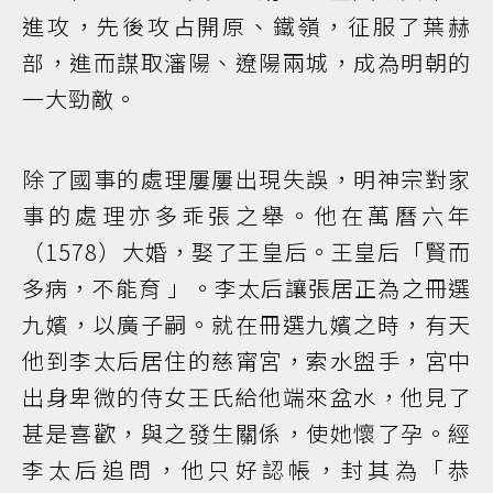
進攻，先後攻占開原、鐵嶺，征服了葉赫
部，進而謀取瀋陽、遼陽兩城，成為明朝的
一大勁敵。
除了國事的處理屢屢出現失誤，明神宗對家
事的處理亦多乖張之舉。他在萬曆六年
（1578）大婚，娶了王皇后。王皇后「賢而
多病，不能育 」。李太后讓張居正為之冊選
九嬪，以廣子嗣。就在冊選九嬪之時，有天
他到李太后居住的慈甯宮，索水盥手，宮中
出身卑微的侍女王氏給他端來盆水，他見了
甚是喜歡，與之發生關係，使她懷了孕。經
李太后追問，他只好認帳，封其為「恭