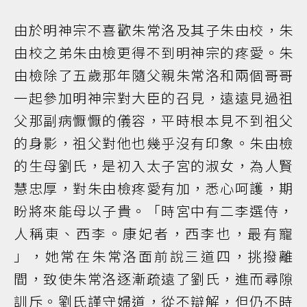
由於明神宗不喜歡朱常洛及其子朱由校，朱
由校之弟朱由檢更得不到明神宗的疼愛。朱
由檢除了五歲那年隨父親朱常洛和兩個哥哥
一起參加明神宗對大臣的召見，遠遠見過祖
父那副病懨懨的儀容，平時根本見不到祖父
的身影，祖父對他也幾乎沒有印象。朱由檢
的生母劉氏，是初入太子宮的淑女，為人賢
慧忠厚，對朱由檢疼愛有加，悉心呵護，期
盼將來能母以子貴。「時宮中有二李選侍，
人稱東、西李。康妃者，西李也，最有寵
」，她常在朱常洛面前說三道四，挑撥離
間，致使朱常洛逐漸疏遠了劉氏，進而尋隙
訓斥。劉氏謹守婦道，從不辯解，但仍不時