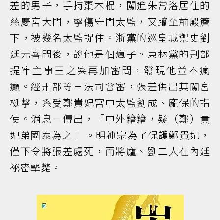
差的男子，手持棗木棍，闖進朱常洛居住的
慈慶宮大門，擊傷守門太監，又躥至前殿簷
下，被幾名太監捉住。浙黨的巡皇城禦史劉
廷元審問後，說他是個瘋子。東林黨的刑部
提牢主事王之寀再加審問，發現他並不瘋
癲。經刑部等三法司會審，張差供出其闖宮
梃擊，系受鄭貴妃宮中太監劉成、龐保的指
使。消息一傳出，「中外籍籍，疑（鄭）貴
妃弟國泰為之 」。明神宗為了保護鄭貴妃，
僅下令將張差處死，而將龐、劉二人在內廷
祕密擊斃。