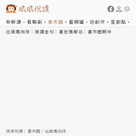
新鮮讀
看聯副
書市圈
藝開罐
迷創作
星劇點
出版風向球
琅讀金句
書迷情報站
書市圈夥伴
琅琅悅讀
書市圈
出版風向球