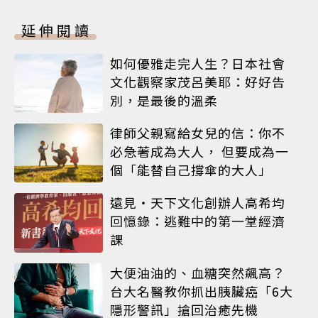
延伸閱讀
如何優雅走完人生？日本社會
文化觀察家茂呂美耶：好好告
別，是最後的溫柔
律師父親寫給女兒的信：你不
必急著成為大人， 但要成為一
個「能替自己撐傘的大人」
遠見‧天下文化創辦人高希均
回憶錄：逃難中的第一堂經濟
課
大便油油的、血糖突然飆高？
台大名醫教你抓出胰臟癌「6大
隱形警訊」搶回治癒先機