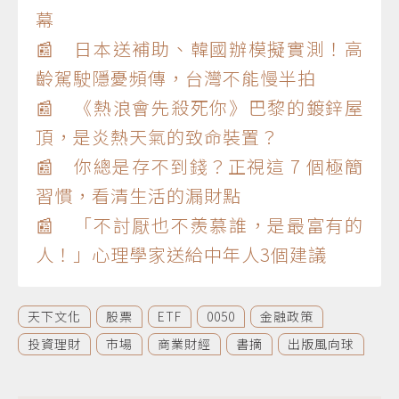
幕
📰 日本送補助、韓國辦模擬實測！高
齡駕駛隱憂頻傳，台灣不能慢半拍
📰 《熱浪會先殺死你》巴黎的鍍鋅屋
頂，是炎熱天氣的致命裝置？
📰 你總是存不到錢？正視這 7 個極簡
習慣，看清生活的漏財點
📰 「不討厭也不羨慕誰，是最富有的
人！」心理學家送給中年人3個建議
天下文化
股票
ETF
0050
金融政策
投資理財
市場
商業財經
書摘
出版風向球