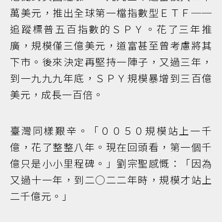
萬美元，推出全球第一檔指數型ＥＴＦ──
追蹤標普五百指數的ＳＰＹ。花了三年推
廣，規模僅三億美元，道富甚至曾考慮將其
下市。後來決定再堅持一陣子，又過三年，
到一九九九年底，ＳＰＹ規模暴增到三百億
美元，成長一百倍。
臺灣同樣艱辛。「００５０規模站上一千
億，花了整整八年。現在回頭看，第一個千
億只是小小里程碑。」劉宗聖感慨：「因為
又過十一年，到二○二二年時，規模才站上
二千億元。」