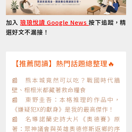
加入
琅琅悅讀 Google News
按下追蹤，精
選好文不漏接！
【推薦閱讀】熱門話題總整理🔥
📰 熊本城竟然可以吃？戰國時代牆
壁、榻榻米都藏著救命糧食
📰 東野圭吾：本格推理的作品中，
《嫌疑犯X的獻身》是我的最高傑作！
📰 名導諾蘭史詩大片《奧德賽》原
著：眾神議會與英雄奧德修斯返鄉的序