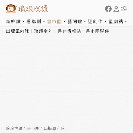
新鮮讀
看聯副
書市圈
藝開罐
迷創作
星劇點
出版風向球
琅讀金句
書迷情報站
書市圈夥伴
琅琅悅讀
書市圈
出版風向球