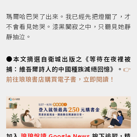
瑪爾哈巴哭了出來。我已經先把燈關了，才
不會看見她哭。漆黑闃寂之中，只聽見她靜
靜抽泣。
●本文摘選自衛城出版之《等待在夜裡被
捕：維吾爾詩人的中國種族滅絕回憶》。
👉
前往琅琅書店購買電子書，立即閱讀！
加入
琅琅悅讀 Google News
按下追蹤，精