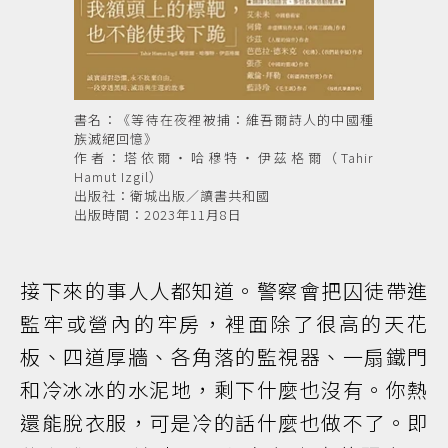
書名：《等待在夜裡被捕：維吾爾詩人的中國種
族滅絕回憶》
作者：塔依爾・哈穆特・伊茲格爾（Tahir
Hamut Izgil）
出版社：衛城出版／讀書共和國
出版時間：2023年11月8日
接下來的事人人都知道。警察會把囚徒帶進
監牢或營內的牢房，裡面除了很高的天花
板、四道厚牆、各角落的監視器、一扇鐵門
和冷冰冰的水泥地，剩下什麼也沒有。你熱
還能脫衣服，可是冷的話什麼也做不了。即