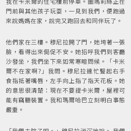
我在卡米爾的住宅樓前停車。圖瑪莉絲正在
門前與其他孩子玩耍，一見到我們，便跑過
來說媽媽在家，說完又跑回去和同伴玩了。
他們家在三樓。穆尼拉開了門，她垮著一張
臉，看得出來侷促不安。她招呼我們到客廳
沙發坐，我們坐下來如常寒暄問候。「卡米
爾不在家啊?」我問。穆尼拉連忙豎起右手
食指抵著嘴唇，左手向上指了指天花板。她
的意思很清楚：現在不要提卡米爾，屋裡可
能有竊聽裝置。我和瑪爾哈巴立刻明白事態
嚴重。
「我們去院子吧。」穆尼拉消沉地說。 我們