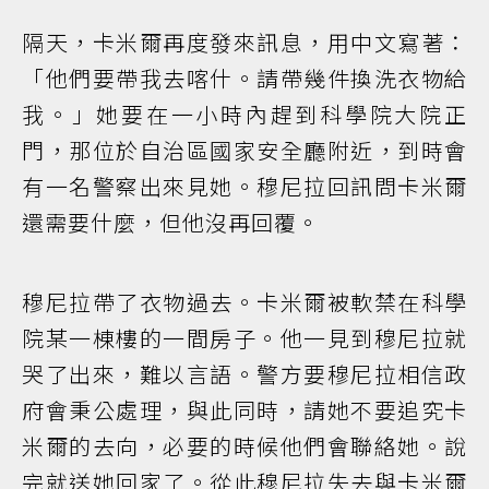
隔天，卡米爾再度發來訊息，用中文寫著：
「他們要帶我去喀什。請帶幾件換洗衣物給
我。」她要在一小時內趕到科學院大院正
門，那位於自治區國家安全廳附近，到時會
有一名警察出來見她。穆尼拉回訊問卡米爾
還需要什麼，但他沒再回覆。
穆尼拉帶了衣物過去。卡米爾被軟禁在科學
院某一棟樓的一間房子。他一見到穆尼拉就
哭了出來，難以言語。警方要穆尼拉相信政
府會秉公處理，與此同時，請她不要追究卡
米爾的去向，必要的時候他們會聯絡她。說
完就送她回家了。從此穆尼拉失去與卡米爾