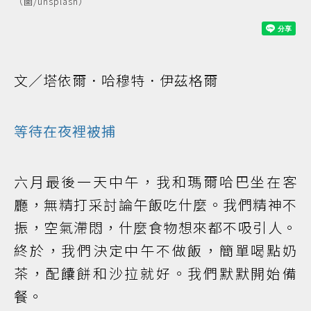
（圖/unsplash）
文／塔依爾．哈穆特．伊茲格爾
等待在夜裡被捕
六月最後一天中午，我和瑪爾哈巴坐在客
廳，無精打采討論午飯吃什麼。我們精神不
振，空氣滯悶，什麼食物想來都不吸引人。
終於，我們決定中午不做飯，簡單喝點奶
茶，配饢餅和沙拉就好。我們默默開始備
餐。