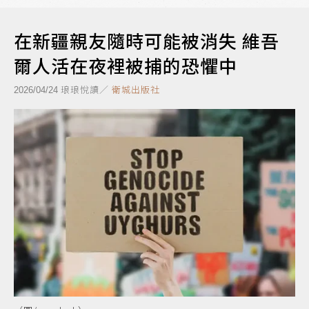
在新疆親友隨時可能被消失 維吾
爾人活在夜裡被捕的恐懼中
琅琅悅讀／
衛城出版社
2026/04/24