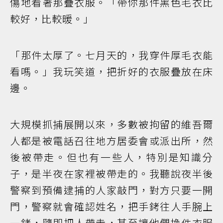
傷地看著那疊衣服。「帶你那件黑色毛衣比
較好，比較暖。」
「那件太厚了。七月天的，我穿件厚毛衣能
看嗎。」我玩笑道，把折好的衣服疊放在床
邊。
大規模抓捕展開以來，多數被拘留的維吾爾
人都是被電話召往地方居委會或派出所，然
後被帶走。但也有一些人，特別是知識分
子，是半夜在家裡被帶走的。我聽說夜半後
警察到預備逮捕的人家敲門，對方只要一開
門，警察就會確認姓名，把手銬往人手腕上
一銬，隨即把人帶走，甚至讓他們換件衣服