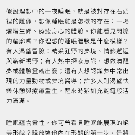
假設理想中的一夜睡眠，就是被封存在石頭
裡的雕像，想像睡眠能是怎樣的存在：一場
熠熠生輝、療癒身心的體驗。你能看見閃爍
的輪廓嗎？你理想的睡眠體驗是什麼模樣？
有人渴望冒險：精采狂野的夢境、情慾邂逅
與嶄新視野；有人熱中探索意識，想做清醒
夢或體驗靈魂出竅；還有人想認識夢中常出
現的力量動物或夢境嚮導；許多人則渴望快
樂休憩與療癒重生，醒來時猶如充飽電般活
力滿滿。
睡眠蘊含靈性，你可曾看見睡眠能展現的絕
美形貌？釋放這份內在形態的第一步，是將