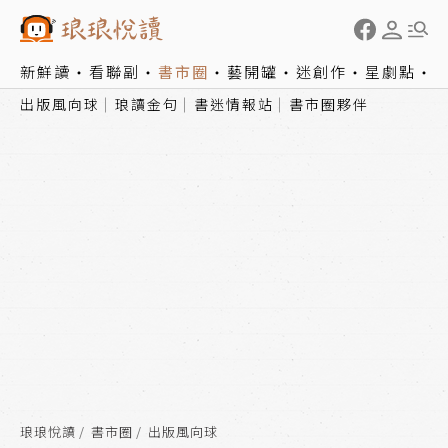
新鮮讀
看聯副
書市圈
藝開罐
迷創作
星劇點
出版風向球
琅讀金句
書迷情報站
書市圈夥伴
琅琅悅讀
書市圈
出版風向球