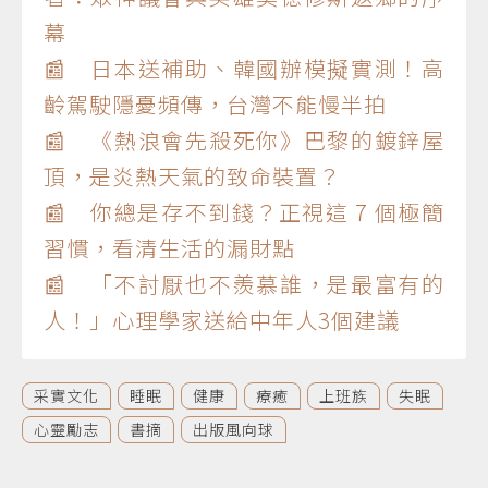
幕
📰 日本送補助、韓國辦模擬實測！高
齡駕駛隱憂頻傳，台灣不能慢半拍
📰 《熱浪會先殺死你》巴黎的鍍鋅屋
頂，是炎熱天氣的致命裝置？
📰 你總是存不到錢？正視這 7 個極簡
習慣，看清生活的漏財點
📰 「不討厭也不羨慕誰，是最富有的
人！」心理學家送給中年人3個建議
采實文化
睡眠
健康
療癒
上班族
失眠
心靈勵志
書摘
出版風向球