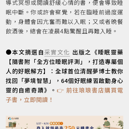
導式冥想或閱讀舒緩心情的書，便會導致睡
眠中斷。你或許會察覺，若在臨睡前過度運
動，身體會因亢奮而難以入眠；又或者晚餐
飲酒後，總會在凌晨4點驚醒且再難入睡。
●本文摘選自
采實文化
出版之《睡眠靈藥
【隨書附「全方位睡眠評測」，打造專屬個
人的好眠解方】：全球首位清醒夢博士教你
找回「夢境智慧」，64個好眠練習啟動身心
靈的自癒奇蹟》。
👉 前往琅琅書店購買電
子書，立即閱讀！