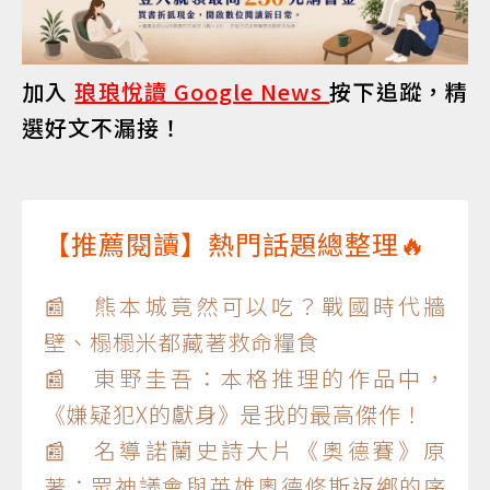
加入
琅琅悅讀 Google News
按下追蹤，精
選好文不漏接！
【推薦閱讀】熱門話題總整理🔥
📰 熊本城竟然可以吃？戰國時代牆
壁、榻榻米都藏著救命糧食
📰 東野圭吾：本格推理的作品中，
《嫌疑犯X的獻身》是我的最高傑作！
📰 名導諾蘭史詩大片《奧德賽》原
著：眾神議會與英雄奧德修斯返鄉的序