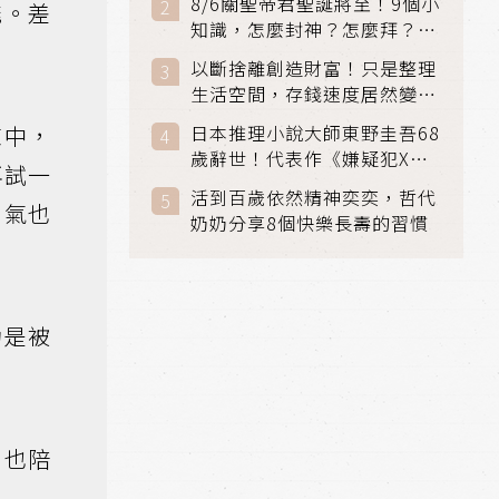
8/6關聖帝君聖誕將至！9個小
能。差
知識，怎麼封神？怎麼拜？該
拜哪個關帝？
以斷捨離創造財富！只是整理
生活空間，存錢速度居然變快
了
練中，
日本推理小說大師東野圭吾68
歲辭世！代表作《嫌疑犯X的
再試一
獻身》《解憂雜貨店》獲獎無
活到百歲依然精神奕奕，哲代
數
勇氣也
奶奶分享8個快樂長壽的習慣
功是被
，也陪