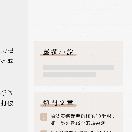
致力把
嚴選小說
世界並
幾乎等
熱門文章
也打破
前潤泰總裁尹衍樑的10堂課：
那一碗刻骨銘心的蔬菜麵