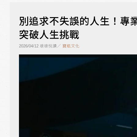
別追求不失誤的人生！專
突破人生挑戰
琅琅悅讀／
寶瓶文化
2026/04/12