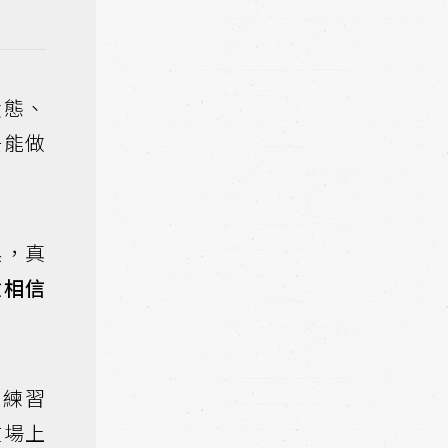
狀態、
一能做
誤，真
意相信
次練習
在場上