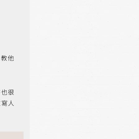
在教他
時也很
改寫人