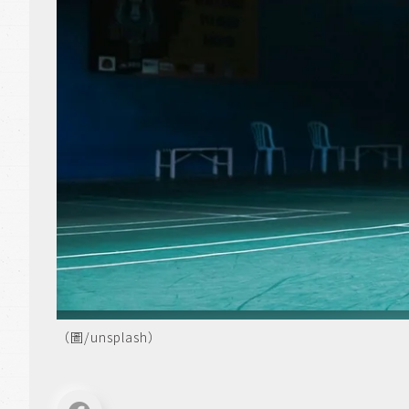
（圖/unsplash）