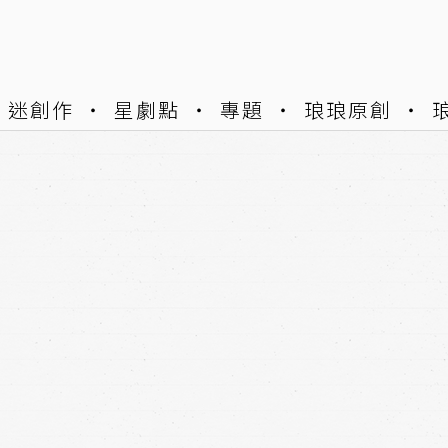
迷創作
星劇點
專題
琅琅原創