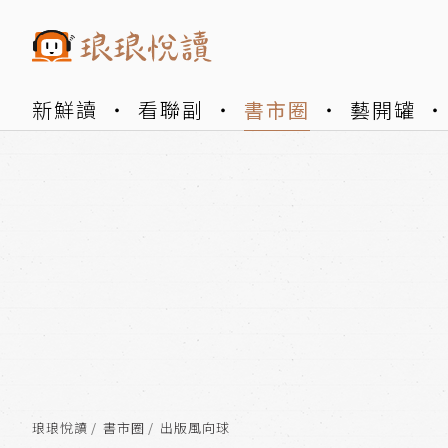
新鮮讀
看聯副
書市圈
藝開罐
琅琅悅讀
書市圈
出版風向球