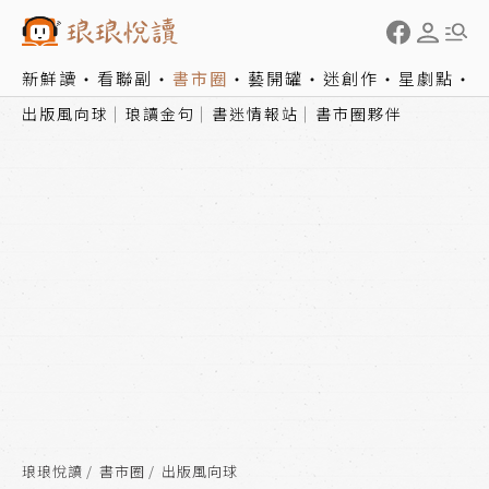
新鮮讀
看聯副
書市圈
藝開罐
迷創作
星劇點
出版風向球
琅讀金句
書迷情報站
書市圈夥伴
琅琅悅讀
書市圈
出版風向球