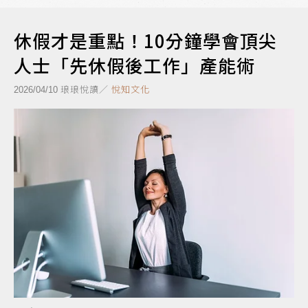
休假才是重點！10分鐘學會頂尖
人士「先休假後工作」產能術
琅琅悅讀／
悅知文化
2026/04/10