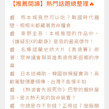
【推薦閱讀】熱門話題總整理🔥
📰 熊本城竟然可以吃？戰國時代牆
壁、榻榻米都藏著救命糧食
📰 東野圭吾：本格推理的作品中，
《嫌疑犯X的獻身》是我的最高傑作！
📰 名導諾蘭史詩大片《奧德賽》原
著：眾神議會與英雄奧德修斯返鄉的序
幕
📰 日本送補助、韓國辦模擬實測！高
齡駕駛隱憂頻傳，台灣不能慢半拍
📰 《熱浪會先殺死你》巴黎的鍍鋅屋
頂，是炎熱天氣的致命裝置？
📰 你總是存不到錢？正視這 7 個極簡