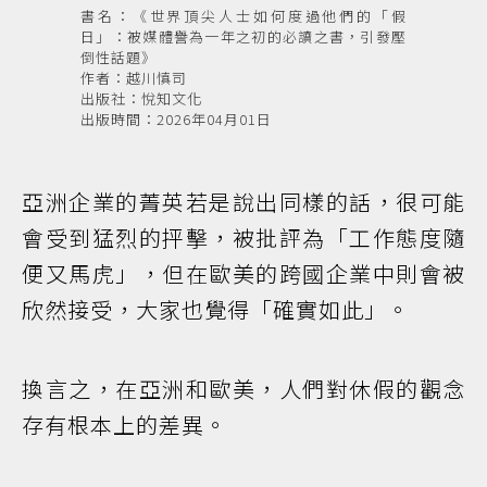
書名：《世界頂尖人士如何度過他們的「假
日」：被媒體譽為一年之初的必讀之書，引發壓
倒性話題》
作者：越川慎司
出版社：悅知文化
出版時間：2026年04月01日
亞洲企業的菁英若是說出同樣的話，很可能
會受到猛烈的抨擊，被批評為「工作態度隨
便又馬虎」，但在歐美的跨國企業中則會被
欣然接受，大家也覺得「確實如此」。
換言之，在亞洲和歐美，人們對休假的觀念
存有根本上的差異。