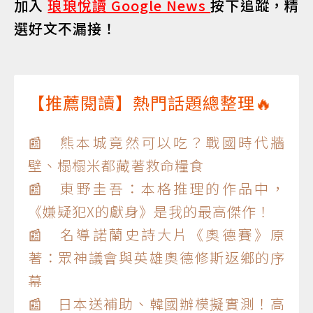
加入
琅琅悅讀 Google News
按下追蹤，精
選好文不漏接！
【推薦閱讀】熱門話題總整理🔥
📰 熊本城竟然可以吃？戰國時代牆
壁、榻榻米都藏著救命糧食
📰 東野圭吾：本格推理的作品中，
《嫌疑犯X的獻身》是我的最高傑作！
📰 名導諾蘭史詩大片《奧德賽》原
著：眾神議會與英雄奧德修斯返鄉的序
幕
📰 日本送補助、韓國辦模擬實測！高