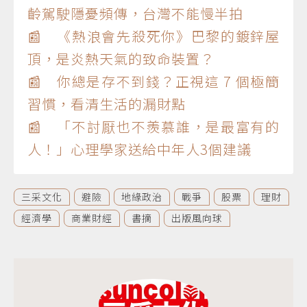
齡駕駛隱憂頻傳，台灣不能慢半拍
📰 《熱浪會先殺死你》巴黎的鍍鋅屋
頂，是炎熱天氣的致命裝置？
📰 你總是存不到錢？正視這 7 個極簡
習慣，看清生活的漏財點
📰 「不討厭也不羨慕誰，是最富有的
人！」心理學家送給中年人3個建議
三采文化
避險
地緣政治
戰爭
股票
理財
經濟學
商業財經
書摘
出版風向球