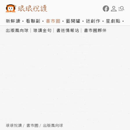
新鮮讀
看聯副
書市圈
藝開罐
迷創作
星劇點
出版風向球
琅讀金句
書迷情報站
書市圈夥伴
琅琅悅讀
書市圈
出版風向球