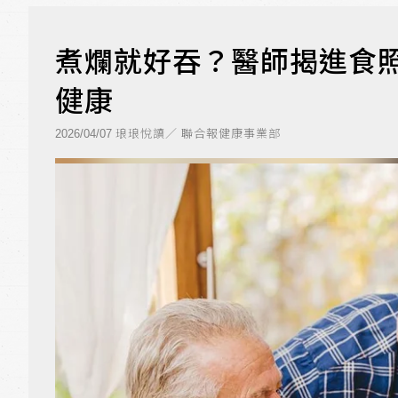
煮爛就好吞？醫師揭進食照
健康
琅琅悅讀／ 聯合報健康事業部
2026/04/07