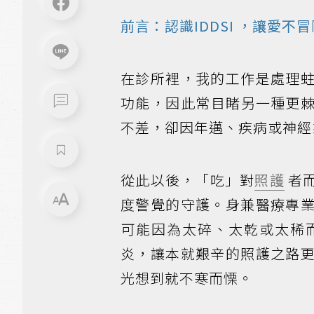
前言：認識
IDDSI
，讓愛不冒
在診所裡，我的工作是處理
功能，因此常目睹另一種更
不差，卻因年邁、疾病或神經
從此以後，「吃」對
照護
者
度警覺的守護。身兼醫療專
可能因為太碎、太乾或太稀
炎，讓本就艱辛的照護之路
光想到就不寒而慄。