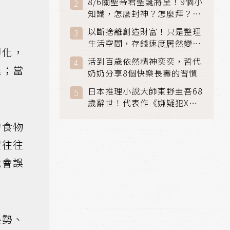
8/6關聖帝君聖誕將至！9個小
知識，怎麼封神？怎麼拜？該
拜哪個關帝？
以斷捨離創造財富！只是整理
生活空間，存錢速度居然變快
即化，
了
活到百歲依然精神奕奕，哲代
程；當
奶奶分享8個快樂長壽的習慣
日本推理小說大師東野圭吾68
歲辭世！代表作《嫌疑犯X的
獻身》《解憂雜貨店》獲獎無
的食物
數
體往往
就會誤
姿勢、