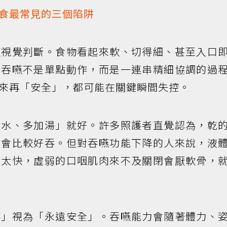
食最常見的三個陷阱
賴視覺判斷。食物看起來軟、切得細、甚至入口
。吞嚥不是單點動作，而是一連串精細協調的過
來再「安全」，都可能在關鍵瞬間失控。
喝水、多加湯」就好。許多照護者直覺認為，乾
就會比較好吞。但對吞嚥功能下降的人來說，液
速太快，虛弱的口咽肌肉來不及關閉會厭軟骨，
事」視為「永遠安全」。吞嚥能力會隨著體力、