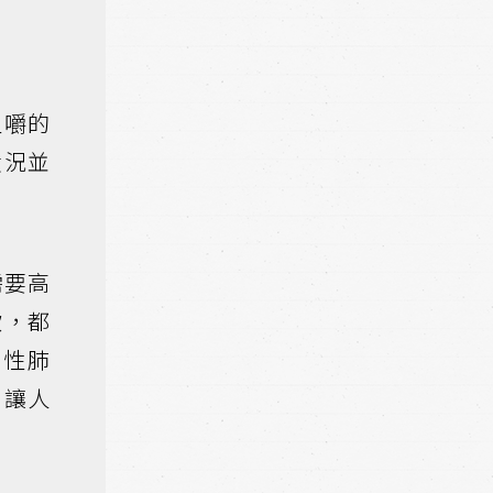
咀嚼的
狀況並
需要高
飲，都
入性肺
，讓人