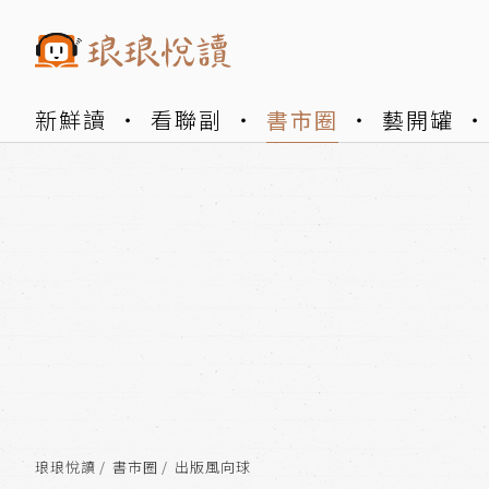
新鮮讀
看聯副
書市圈
藝開罐
琅琅悅讀
書市圈
出版風向球