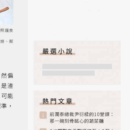
的照護食
凱婷、蔡
嚴選小說
仍然偏
層是渣
，可能
熱門文章
標準，
前潤泰總裁尹衍樑的10堂課：
那一碗刻骨銘心的蔬菜麵