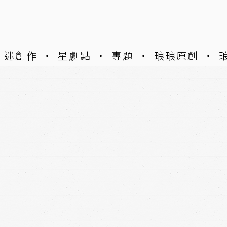
迷創作
星劇點
專題
琅琅原創