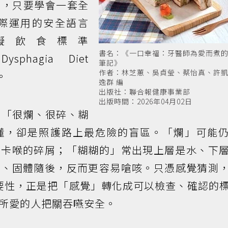
備，只要學會一套全
際運用的安全語言
礙飲食標準
書名：《一口幸福：牙醫師為愛而煮
Dysphagia Diet
筆記》
作者：林芝蕙、吳貞瑩、蔡怡真、許
）。
逸群 編
出版社：聯合報健康事業部
出版時間：2026年04月02日
用「很爛、很碎、糊
懂，卻是照護路上最危險的盲區。「爛」可能
易卡喉的碎屑；「糊糊的」常出現上層是水、下
前、固體隨後，反而更容易嗆咳。只憑感覺猜測
的重要性，正是把「感覺」轉化成可以檢查、確認的
所愛的人把關吞嚥安全。