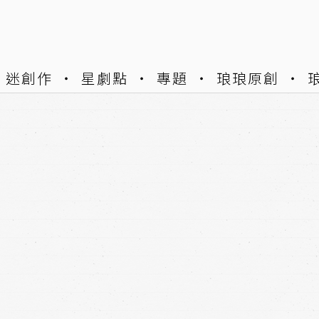
迷創作
星劇點
專題
琅琅原創