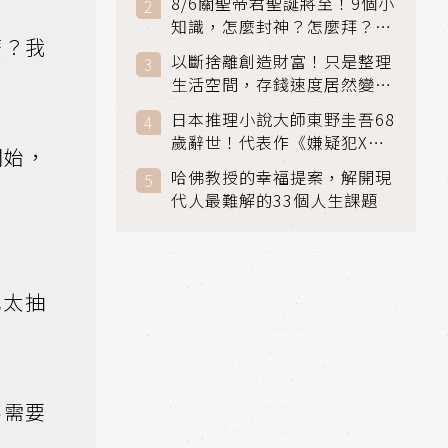
8/6關聖帝君聖誕將至！9個小
知識，怎麼封神？怎麼拜？該
麼？我
拜哪個關帝？
以斷捨離創造財富！只是整理
生活空間，存錢速度居然變快
了
日本推理小說大師東野圭吾68
歲辭世！代表作《嫌疑犯X的
開始，
獻身》《解憂雜貨店》獲獎無
哈佛教授的幸福提案，解開現
數
代人最難解的33個人生課題
或太抽
不需要