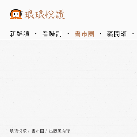
新鮮讀
看聯副
書市圈
藝開罐
琅琅悅讀
書市圈
出版風向球