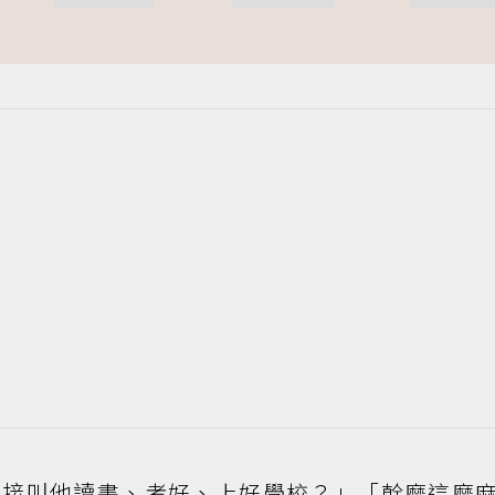
直接叫他讀書、考好、上好學校？」「幹麼這麼