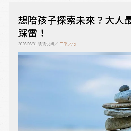
想陪孩子探索未來？大人最
踩雷！
琅琅悅讀／
三采文化
2026/03/31