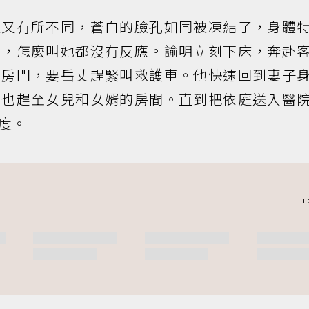
但又有所不同，蒼白的臉孔如同被凍結了，身體
溫，怎麼叫她都沒有反應。諭明立刻下床，奔赴
生房門，要岳丈趕緊叫救護車。他快速回到妻子
，也趕至女兒和女婿的房間。直到把依庭送入醫
度。