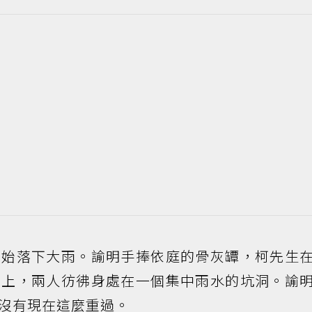
開始落下大雨。諭明手捧依庭的骨灰罈，柯先生
肩上，兩人彷彿身處在一個集中雨水的坑洞。諭
沒有現在這麼重過。