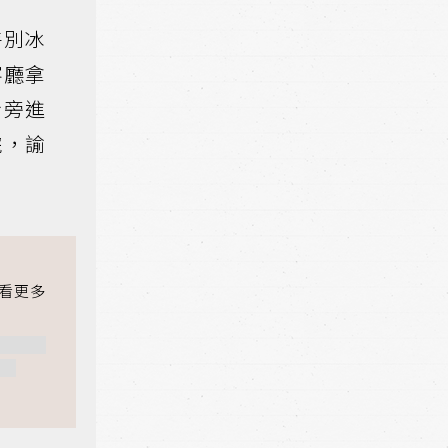
特別冰
客廳拿
身旁進
院，諭