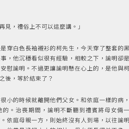
再見，禮俗上不可以這麼講。」
總是穿白色長袖襯衫的柯先生，今天穿了整套的
喪事，他沉穩看似很有經驗，相較之下，諭明卻
時安慰諭明。不過更讓諭明懸在心上的，是他與
之後，等於結束了？
她很小的時候就離開他們父女。和依庭一樣的病
她的。治喪期間，諭明不斷聽到禮賓將母女倆
戚。依庭母親一方，則始終沒有人到場，以往諭