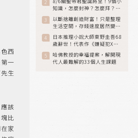
8/6關聖帝君聖誕將至！9個小
知識，怎麼封神？怎麼拜？該
拜哪個關帝？
以斷捨離創造財富！只是整理
生活空間，存錢速度居然變快
了
日本推理小說大師東野圭吾68
歲辭世！代表作《嫌疑犯X的
黑色西
獻身》《解憂雜貨店》獲獎無
哈佛教授的幸福提案，解開現
數
是第一
代人最難解的33個人生課題
柯先生
，應該
一塊比
明在家