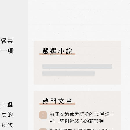
的餐桌
嚴選小說
後一項
熱門文章
體。雖
致奠的
前潤泰總裁尹衍樑的10堂課：
那一碗刻骨銘心的蔬菜麵
人每次