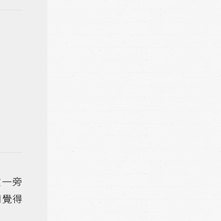
在一旁
明覺得