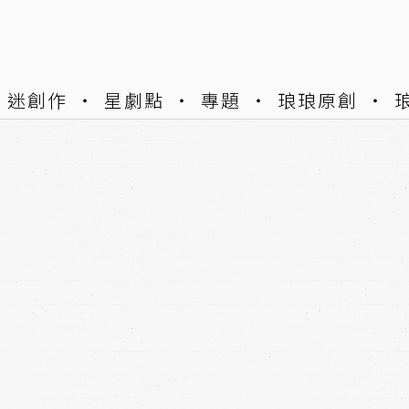
迷創作
星劇點
專題
琅琅原創