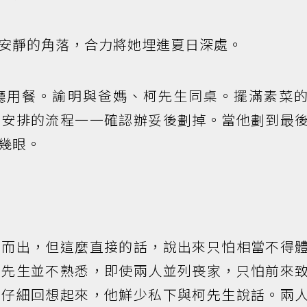
安靜的角落，合力將她埋進夏日深處。
廳用餐。諭明與爸媽、柯先生同桌。擺滿素菜
社安排的流程一一確認辦妥後劃掉。當他劃到最
幾眼。
口而出，但這麼直接的話，說出來只怕相當不得
柯先生並不熟悉，即使兩人並列喪家，只怕前來
。仔細回想起來，他鮮少私下與柯先生說話。兩