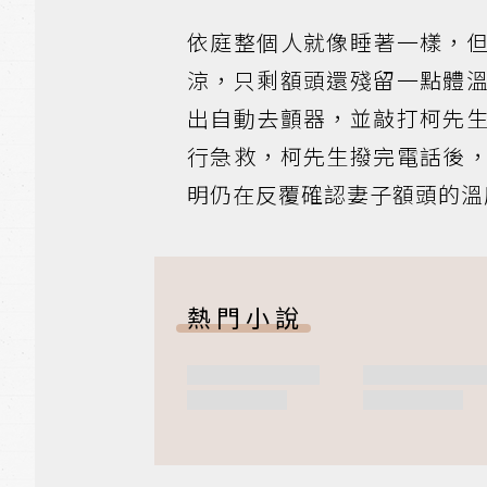
依庭整個人就像睡著一樣，
涼，只剩額頭還殘留一點體
出自動去顫器，並敲打柯先
行急救，柯先生撥完電話後
明仍在反覆確認妻子額頭的溫
熱門小說