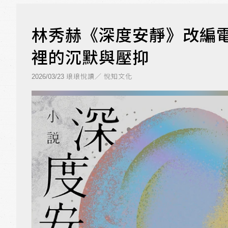
林秀赫《深度安靜》改編
裡的沉默與壓抑
琅琅悅讀／ 悅知文化
2026/03/23