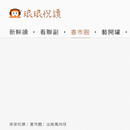
新鮮讀
看聯副
書市圈
藝開罐
琅琅悅讀
書市圈
出版風向球