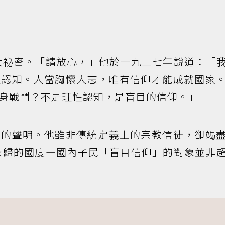
大祕密。「請放心，」他於一九二七年說道：「
性認知。人當胸懷大志，唯有信仰才能成就國家
身戰鬥？不是理性認知，是盲目的信仰。」
要的聲明。他雖非傳統定義上的宗教信徒，卻竭
依歸的國度—國內子民「盲目信仰」的對象並非