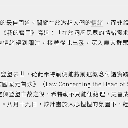
仰的最佳門道。關鍵在於激起人們的
情緒
，而非
在《我的奮鬥》寫道：「在於洞悉民眾的情緒需
些情緒得到關注，接著從此出發，深入廣大群
興登堡去世，從此希特勒便能將前述概念付諸實
》（Law Concerning the Head of S
ich），規定興登堡亡故之後，希特勒不只能任總理，更會
er）。八月十九日，該計畫於人心惶惶的氛圍下，