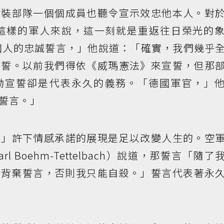
武裝部隊一個個成員也聽令宣示效忠他本人。對
格這樣的軍人來說，這一刻就是重返往日榮光的
個人的忠誠誓言，」他說道：「確實，我們幾乎
立誓。以前我們得依《威瑪憲法》來宣誓，但那
勒宣誓卻是代表永久的義務。「德國軍官，」
誓言。」
首」許下情感承諾的展現是足以改變人生的。空
 Boehm-Tettelbach）說道，那誓言「隨了
能背棄誓言，否則我只能自殺。」誓言代表著永