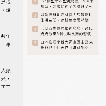
8/6關聖帝君聖誕將至！9個小
總是找
知識，怎麼封神？怎麼拜？該
仰，讓
拜哪個關帝？
以斷捨離創造財富！只是整理
生活空間，存錢速度居然變快
了
活到百歲依然精神奕奕，哲代
奶奶分享8個快樂長壽的習慣
悉數年
日本推理小說大師東野圭吾68
的。畢
歲辭世！代表作《嫌疑犯X的
獻身》《解憂雜貨店》獲獎無
數
的人類
靈光，
要再三