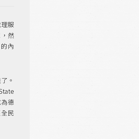
說理服
求，然
眾的內
踐了。
tate
成為德
經全民