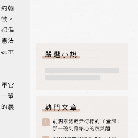
於約翰
象徵。
全都偏
部憲法
他表示
嚴選小說
軍軍官
我一輩
久的義
熱門文章
前潤泰總裁尹衍樑的10堂課：
那一碗刻骨銘心的蔬菜麵