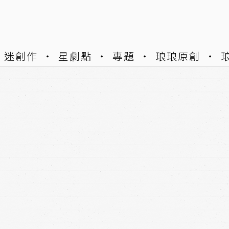
迷創作
星劇點
專題
琅琅原創