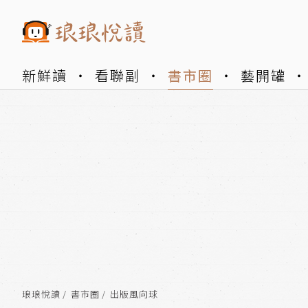
新鮮讀
看聯副
書市圈
藝開罐
琅琅悅讀
書市圈
出版風向球