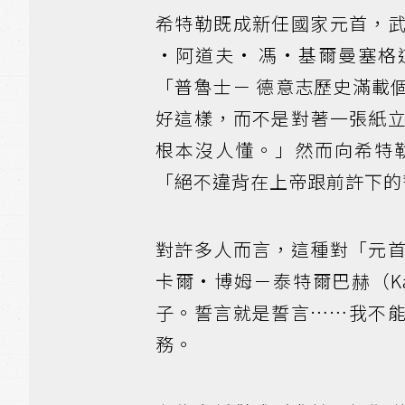
希特勒既成新任國家元首，
·阿道夫· 馮·基爾曼塞
「普魯士－ 德意志歷史滿載
好這樣，而不是對著一張紙
根本沒人懂。」然而向希特
「絕不違背在上帝跟前許下的
對許多人而言，這種對「元
卡爾·博姆－泰特爾巴赫（Karl
子。誓言就是誓言……我不
務。