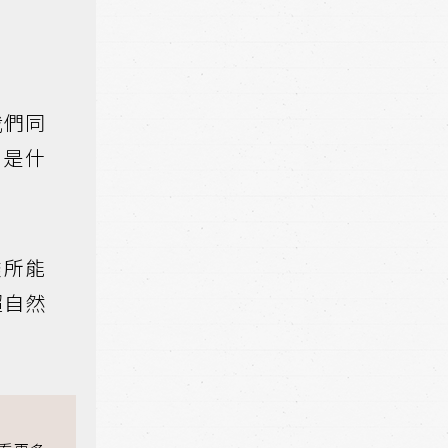
我們同
。是什
盡所能
超自然