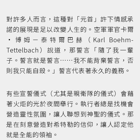
對許多人而言，這種對「元首」許下情感承
諾的展現是足以改變人生的。空軍軍官卡爾
·博姆－泰特爾巴赫（Karl Boehm-
Tettelbach）說道，那誓言「隨了我一輩
子。誓言就是誓言……我不能背棄誓言，否
則我只能自殺。」誓言代表著永久的義務。
有些宣誓儀式（尤其是親衛隊的儀式）會藉
著火炬的光於夜間舉行。執行者總是找機會
營造靈性氛圍，讓人聯想到神聖的儀式。那
是在刻意營造對希特勒的信仰，讓人認定他
就是全能的領袖。