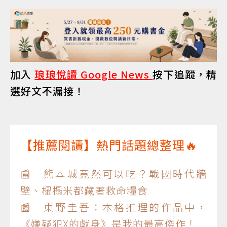
加入
琅琅悅讀 Google News
按下追蹤，精
選好文不漏接！
【推薦閱讀】熱門話題總整理🔥
📰 熊本城竟然可以吃？戰國時代牆
壁、榻榻米都藏著救命糧食
📰 東野圭吾：本格推理的作品中，
《嫌疑犯X的獻身》是我的最高傑作！