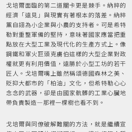
戈培爾面臨的第二道關卡更是棘手。納粹的
經濟「遠見」與現實有著根本的落差。納粹
黨自詡為小企業與小農的支持者。可是希特
勒對重整軍備的堅持，意味著國家應當把重
點放在大型工業及現代化的生產方式上。像
鋼鐵和軍火巨頭克虜伯這樣的大型企業對政
權就更有利用價值，遠勝於小型工坊的若干
匠人。戈培爾嘴上雖然稱頌德國森林之美、
貶抑大都市的「柏油」文化，但希特勒心心
念念的武器，卻是由國家骯髒的工業心臟地
帶負責製造—那裡一棵樹也看不到。
戈培爾與同僚破解難關的方法，就是繼續宣