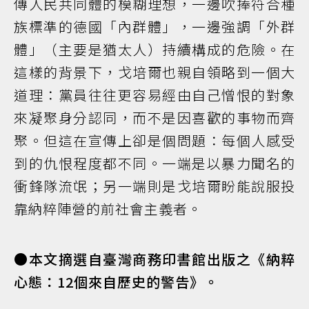
傳人民共同體的模糊理想，一邊吹捧符合種
族標準的德國「內群體」，一邊強調「外群
體」（主要是猶太人）持續構成的危險。在
這樣的背景下，戈培爾也親自領略到一個大
道理：黨員往往更容易經由自己憎恨的對象
來凝聚身分認同，而不是因喜歡的事物而齊
聚。但這在宣傳上卻是個問題：每個人感受
到的仇恨程度都不同。一端是以暴力聞名的
衝鋒隊流氓；另一端則是戈培爾盼能說服投
靠納粹陣營的前社會主義者。
●本文摘選自臺灣商務印書館出版之《納粹
心態：12個來自歷史的警告》。