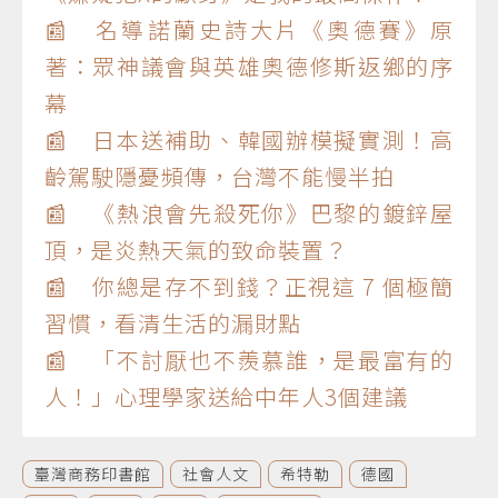
📰 名導諾蘭史詩大片《奧德賽》原
著：眾神議會與英雄奧德修斯返鄉的序
幕
📰 日本送補助、韓國辦模擬實測！高
齡駕駛隱憂頻傳，台灣不能慢半拍
📰 《熱浪會先殺死你》巴黎的鍍鋅屋
頂，是炎熱天氣的致命裝置？
📰 你總是存不到錢？正視這 7 個極簡
習慣，看清生活的漏財點
📰 「不討厭也不羨慕誰，是最富有的
人！」心理學家送給中年人3個建議
臺灣商務印書館
社會人文
希特勒
德國