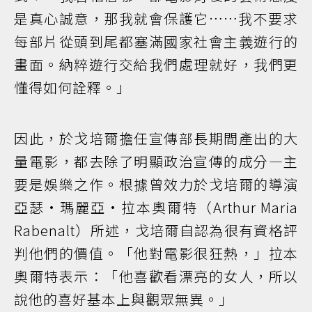
是真心誠意，那我就會保護它……我不要求
每部片從頭到尾都塞滿國家社會主義遊行的
畫面。納粹遊行交給我們處理就好，我們更
懂得如何詮釋。」
因此，於戈培爾擔任宣傳部長期間產出的大
量電影，都去除了明顯政治宣傳的成分—主
要是娛樂之作。根據曾效力於戈培爾的導演
亞瑟·瑪麗亞·拉本奧爾特（Arthur Maria
Rabenalt）所述，戈培爾自認為很有資格評
判他們的價值。「他對電影很狂熱，」拉本
奧爾特表示：「他喜歡看漂亮的女人，所以
說他的喜好基本上與觀眾無異。」