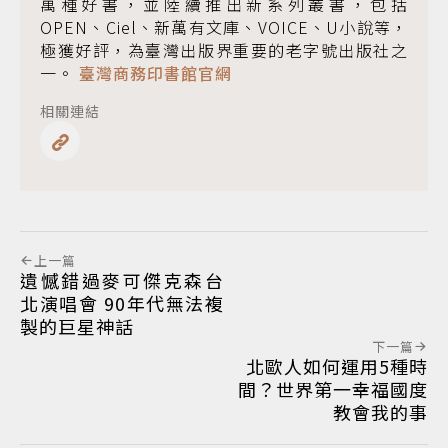
萬種好書，並陸續推出新系列叢書，包括
OPEN、Ciel、新萬有文庫、VOICE、U小說等，
極獲好評，為臺灣出版界重要的老字號出版社之
一。
臺灣商務印書館官網
相關連結
上一篇
遺憾錯過麥可傑克森台
北演唱會 90年代無法複
製的巨星神話
下一篇
北歐人如何運用5種時
間？世界第一幸福國度
教會我的事