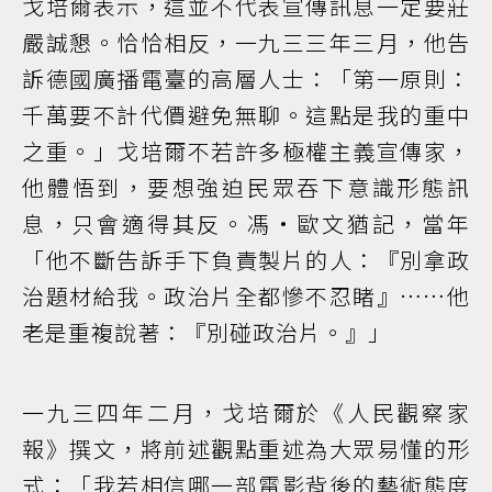
戈培爾表示，這並不代表宣傳訊息一定要莊
嚴誠懇。恰恰相反，一九三三年三月，他告
訴德國廣播電臺的高層人士：「第一原則：
千萬要不計代價避免無聊。這點是我的重中
之重。」戈培爾不若許多極權主義宣傳家，
他體悟到，要想強迫民眾吞下意識形態訊
息，只會適得其反。馮·歐文猶記，當年
「他不斷告訴手下負責製片的人：『別拿政
治題材給我。政治片全都慘不忍睹』……他
老是重複說著：『別碰政治片。』」
一九三四年二月，戈培爾於《人民觀察家
報》撰文，將前述觀點重述為大眾易懂的形
式：「我若相信哪一部電影背後的藝術態度