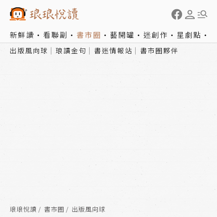
新鮮讀
看聯副
書市圈
藝開罐
迷創作
星劇點
出版風向球
琅讀金句
書迷情報站
書市圈夥伴
琅琅悅讀
書市圈
出版風向球