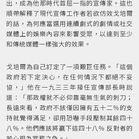
出，成為他那時代首屈一指的宣傳家。這也
順帶解釋了現代宣傳工作者若欲仿效戈培爾
的話，為何應當選用連續劇式的劇情或社交
媒體上的娛樂內容來影響受眾，以達到至少
和傳統媒體一樣強大的效果。
戈培爾為自己訂定了一項艱巨任務。「這個
政府若下定決心，在任何情況下都絕不妥
協，」他在一九三三年接任宣傳部長時說
道：「那政權就不必仰靠毫無生氣的刺刀；
長遠來看，政府不該僅因擁有五十二％的支
持就覺得滿足，卻用恐嚇手段壓制其餘四十
八％。他們應該將贏下這四十八％ 反對者的
芳心視為當務之急。」