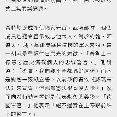
式上無異議通過。
希特勒既成新任國家元首，武裝部隊一個個
成員也聽令宣示效忠他本人。對於約翰·阿
道夫· 馮·基爾曼塞格這樣的軍人來說，這
一刻就是重返往日榮光的象徵。「普魯士－
德意志歷史滿載個人的忠誠誓言，」他說
道：「確實，我們幾乎全都偏好這樣，而不
是對著一張紙立誓。以前我們得依《威瑪憲
法》來宣誓，但那部憲法根本沒人懂。」然
而向希特勒宣誓卻是代表永久的義務。「德
國軍官，」他表示「絕不違背在上帝跟前許
下的誓言。」