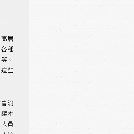
名高居
由各種
信等。
管這些
作會消
沒讓木
計人員