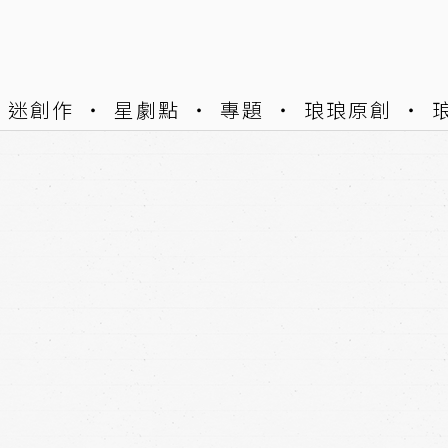
迷創作
星劇點
專題
琅琅原創