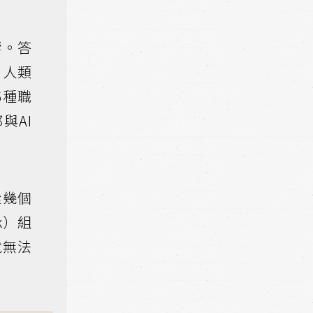
響。答
化人類
6種職
與AI
從幾個
k）組
就無法