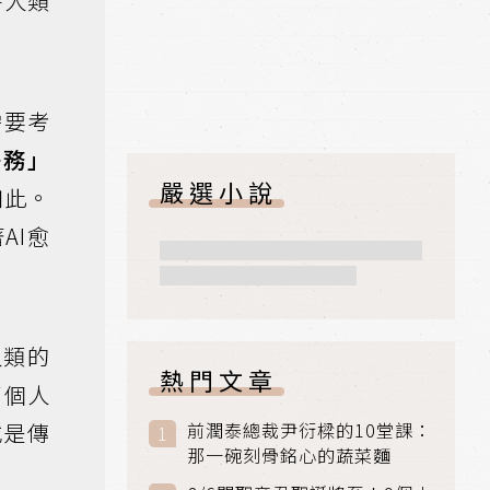
特人類
需要考
任務」
嚴選小說
如此。
AI愈
人類的
熱門文章
了個人
或是傳
前潤泰總裁尹衍樑的10堂課：
那一碗刻骨銘心的蔬菜麵