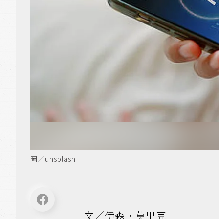
圖／unsplash
文／伊森．莫里克