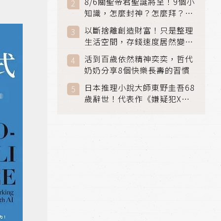
8/6關聖帝君聖誕將至！9個小
知識，怎麼封神？怎麼拜？該
拜哪個關帝？
以斷捨離創造財富！只是整理
生活空間，存錢速度居然變快
了
活到百歲依然精神奕奕，哲代
奶奶分享8個快樂長壽的習慣
日本推理小說大師東野圭吾68
歲辭世！代表作《嫌疑犯X的
獻身》《解憂雜貨店》獲獎無
數