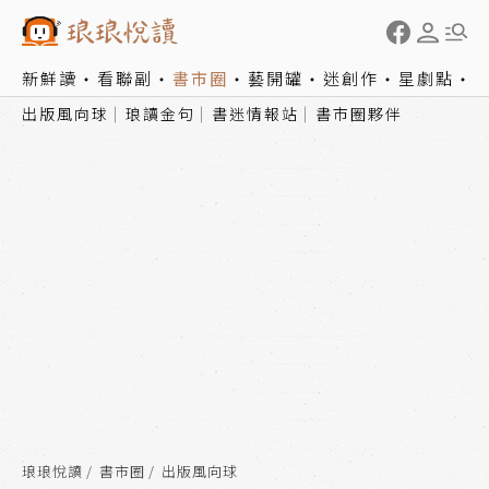
新鮮讀
看聯副
書市圈
藝開罐
迷創作
星劇點
出版風向球
琅讀金句
書迷情報站
書市圈夥伴
琅琅悅讀
書市圈
出版風向球