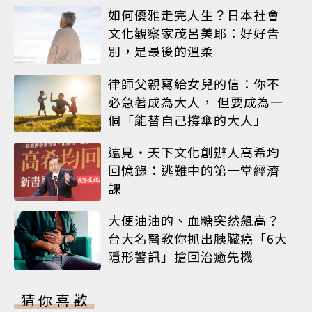
如何優雅走完人生？日本社會
文化觀察家茂呂美耶：好好告
別，是最後的溫柔
律師父親寫給女兒的信：你不
必急著成為大人， 但要成為一
個「能替自己撐傘的大人」
遠見‧天下文化創辦人高希均
回憶錄：逃難中的第一堂經濟
課
大便油油的、血糖突然飆高？
台大名醫教你抓出胰臟癌「6大
隱形警訊」搶回治癒先機
猜你喜歡