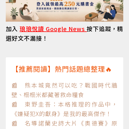
加入
琅琅悅讀 Google News
按下追蹤，精
選好文不漏接！
【推薦閱讀】熱門話題總整理🔥
📰 熊本城竟然可以吃？戰國時代牆
壁、榻榻米都藏著救命糧食
📰 東野圭吾：本格推理的作品中，
《嫌疑犯X的獻身》是我的最高傑作！
📰 名導諾蘭史詩大片《奧德賽》原