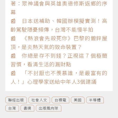
著：眾神議會與英雄奧德修斯返鄉的序
幕
📰 日本送補助、韓國辦模擬實測！高
齡駕駛隱憂頻傳，台灣不能慢半拍
📰 《熱浪會先殺死你》巴黎的鍍鋅屋
頂，是炎熱天氣的致命裝置？
📰 你總是存不到錢？正視這 7 個極簡
習慣，看清生活的漏財點
📰 「不討厭也不羨慕誰，是最富有的
人！」心理學家送給中年人3個建議
聯經出版
社會人文
台積電
美國
半導體
台灣
書摘
出版風向球