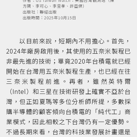
作者：US Taiwan Watch：美國台灣觀測站（陳
方隅、李可心、李昱孝、許亞傑）
出版社：聯經出版
出版時間：2025年10月15日
以目前來說，短期內不用擔心。首先，
2024年廠房啟用後，其使用的五奈米製程已
非最先進的技術；畢竟2020年台積電就已經
開始在台灣用五奈米製程生產，也已經在往
三奈米製程前進。再者，雖然英特爾
（Intel）和三星在技術研發上確實不亞於台
灣，但正如夏瑪等多位分析師所提，多數採
購半導體的顧客傾向台積電的「純代工」商
業模式，因此相較之下台灣仍有一定優勢。
不過長期來看，台灣的科技業發展計畫還是