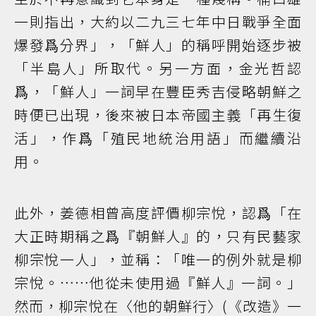
一則指出，大約以二九三七年中日戰爭全面
爆發爲分界」，「鮮人」的稱呼開始逐步被
「半島人」所取代。另一方面，金光哲認
爲，「鮮人」一詞早在豐臣秀吉侵略朝鮮之
時便已出現，後來被日本帝國主義「再生復
活」，作爲「殖民地統治用語」而繼續沿
用。
此外，姜德相曾高度評價柳宗悅，認爲「在
大正時期稱之爲『朝鮮人』的，只有民藝家
柳宗悅一人」，並稱：「唯一的例外就是柳
宗悅。……他從未使用過『鮮人』一詞。」
然而，柳宗悅在〈他的朝鮮行〉(《改造》一