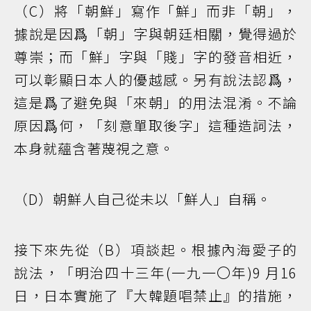
（C）將「朝鮮」寫作「鮮」而非「朝」，
據說是因爲「朝」字與朝廷相關，覺得過於
尊崇；而「鮮」字與「賤」字的發音相近，
可以彰顯日本人的優越感。另有說法認爲，
這是爲了避免與「來朝」的用法混淆。不論
原因爲何，「刻意單取後字」這種造詞法，
本身就蘊含著蔑視之意。
（D）朝鮮人自己從未以「鮮人」自稱。
接下來先從（B）項談起。根據內海愛子的
說法，「明治四十三年(一九一〇年)9 月16
日，日本實施了『大韓題唱禁止』的措施，