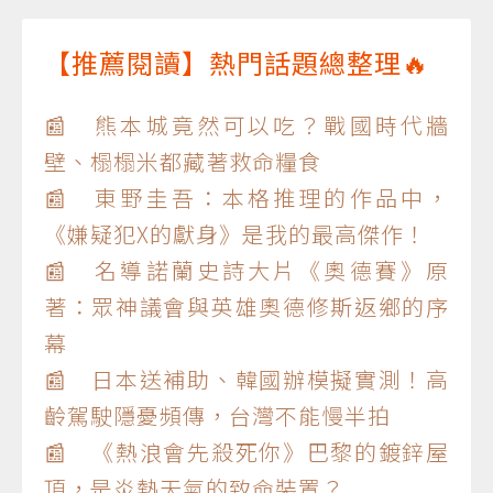
【推薦閱讀】熱門話題總整理🔥
📰 熊本城竟然可以吃？戰國時代牆
壁、榻榻米都藏著救命糧食
📰 東野圭吾：本格推理的作品中，
《嫌疑犯X的獻身》是我的最高傑作！
📰 名導諾蘭史詩大片《奧德賽》原
著：眾神議會與英雄奧德修斯返鄉的序
幕
📰 日本送補助、韓國辦模擬實測！高
齡駕駛隱憂頻傳，台灣不能慢半拍
📰 《熱浪會先殺死你》巴黎的鍍鋅屋
頂，是炎熱天氣的致命裝置？