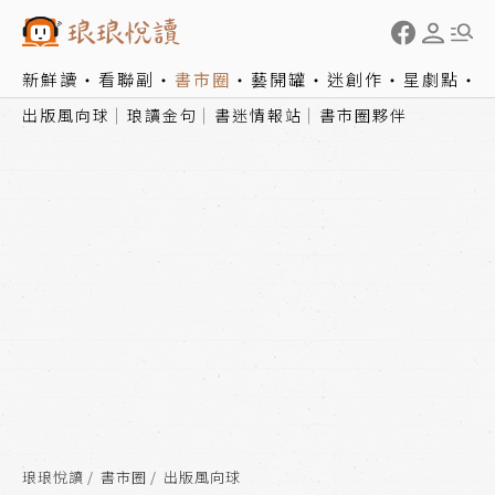
新鮮讀
看聯副
書市圈
藝開罐
迷創作
星劇點
出版風向球
琅讀金句
書迷情報站
書市圈夥伴
琅琅悅讀
書市圈
出版風向球