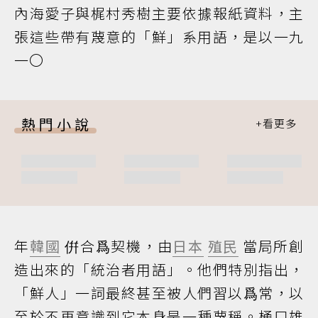
內海愛子與梶村秀樹主要依據報紙資料，主
張這些帶有蔑意的「鮮」系用語，是以一九
一〇
熱門小說
年
韓國
倂合爲契機，由
日本
殖民
當局所創
造出來的「統治者用語」。他們特別指出，
「鮮人」一詞最終甚至被人們習以爲常，以
至於不再意識到它本身是一種蔑稱。桶口雄