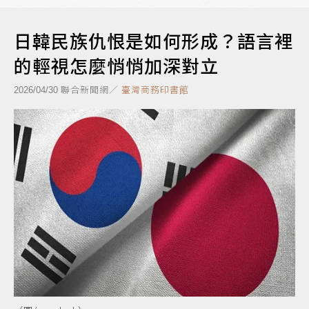
日韓民族仇恨是如何形成？語言裡
的輕視怎麼悄悄加深對立
聯合新聞網／
臺灣商務印書館
2026/04/30