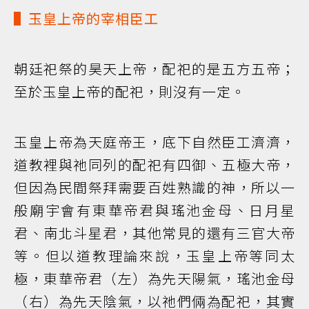
▌玉皇上帝的宰相臣工
朝廷祀祭的昊天上帝，配祀的是五方五帝；
至於玉皇上帝的配祀，則沒有一定。
玉皇上帝為天庭帝王，底下自然臣工濟濟，
道教裡與祂同列的配祀有四御、五極大帝，
但因為民間祭拜需要百姓熟識的神，所以一
般廟宇會有東華帝君與瑤池金母、日月星
君、南北斗星君，其他常見的還有三官大帝
等。但以道教理論來說，玉皇上帝等同太
極，東華帝君（左）為先天陽氣，瑤池金母
（右）為先天陰氣，以祂們倆為配祀，其實