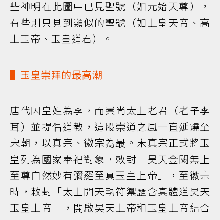
些神明在此圖中已見聖號（如元始天尊），
有些則只見到類似的聖號（如上皇天帝、高
上玉帝、玉皇道君）。
▌玉皇崇拜的最高潮
唐代因皇姓為李，而崇尚太上老君（老子李
耳）並提倡道教，這股崇道之風一直延燒至
宋朝，以真宗、徽宗為最。宋真宗正式將玉
皇列為國家奉祀對象，敕封「昊天金闕無上
至尊自然妙有彌羅至真玉皇上帝」，至徽宗
時，敕封「太上開天執符禦歷含真體道昊天
玉皇上帝」，開啟昊天上帝和玉皇上帝結合