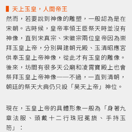
▌天上玉皇，人間帝王
然而，若要說到神像的雕塑，一般認為是在
宋朝。古時候，皇帝率領王臣祭天時並沒有
神像，直到宋真宗、宋徽宗兩位皇帝因為崇
拜玉皇上帝，分別興建朝元殿、玉清昭應宮
供奉玉皇上帝神像，從此才有玉皇的雕像。
後來，坊間有很多天公廟和凌霄寶殿上也會
祭拜玉皇上帝神像──不過，一直到清朝，
朝廷的祭天大典仍只設「昊天上帝」神位。
現在，玉皇上帝的具體形象一般為「身著九
章法服、頭戴十二行珠冠冕旒、手持玉
笏」：