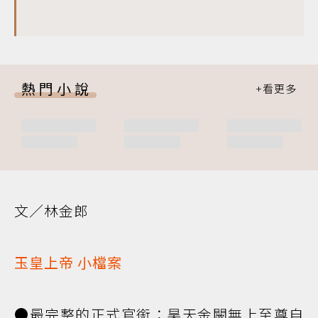
熱門小說
文／林金郎
玉皇上帝
小檔案
●最完整的正式官銜：昊天金闕無上至尊自