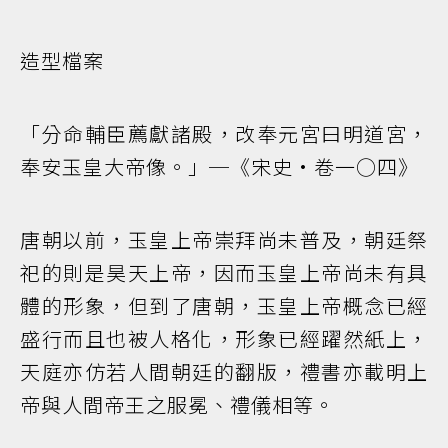
造型檔案
「分命輔臣薦獻諸殿，改奉元宮曰明道宮，
奉安玉皇大帝像。」─《宋史•卷一○四》
唐朝以前，玉皇上帝崇拜尚未普及，朝廷祭
祀的則是昊天上帝，因而玉皇上帝尚未有具
體的形象，但到了唐朝，玉皇上帝概念已經
盛行而且也被人格化，形象已經躍然紙上，
天庭亦仿若人間朝廷的翻版，禮書亦載明上
帝與人間帝王之服冕、禮儀相等。