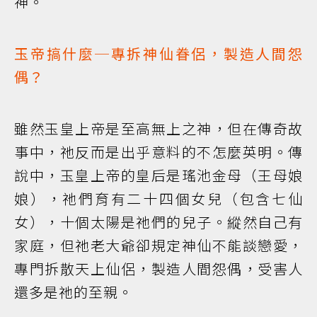
神。
玉帝搞什麼─專拆神仙眷侶，製造人間怨
偶？
雖然玉皇上帝是至高無上之神，但在傳奇故
事中，祂反而是出乎意料的不怎麼英明。傳
說中，玉皇上帝的皇后是瑤池金母（王母娘
娘），祂們育有二十四個女兒（包含七仙
女），十個太陽是祂們的兒子。縱然自己有
家庭，但祂老大爺卻規定神仙不能談戀愛，
專門拆散天上仙侶，製造人間怨偶，受害人
還多是祂的至親。