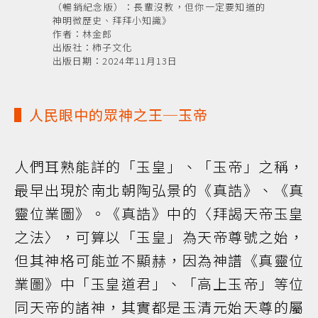
（暢銷紀念版）：長輩沒教，但你一定要知道的
神明微歷史、拜拜小知識》
作者：林金郎
出版社：柿子文化
出版日期：2024年11月13日
▌人民眼中的眾神之王─玉帝
人們耳熟能詳的「玉皇」、「玉帝」之稱，
最早出現於南北朝陶弘景的《真誥》、《真
靈位業圖》。《真誥》中的〈拜謁天帝玉皇
之法〉，可算以「玉皇」為天帝尊號之始，
但其神格可能並不顯赫，因為神譜《真靈位
業圖》中「玉皇道君」、「高上玉帝」等位
同天帝的諸神，其實都是玉清元始天尊的屬