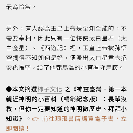
最為恰當。
另外，有人認為玉皇上帝是全知全能的，不
需要宰相，因此只有一位特使――太白星君（太
白金星）。《西遊記》裡，玉皇上帝被孫悟
空搞得不知如何是好，便派出太白星君去招
安孫悟空，給了他弼馬溫的小官看守馬廄。
●本文摘選
柿子文化
之《神靈臺灣．第一本
親近神明的小百科（暢銷紀念版）：長輩沒
教，但你一定要知道的神明微歷史、拜拜小
知識》。
👉 前往琅琅書店購買電子書，立
即閱讀！