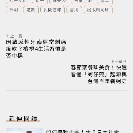
柿子文化
初一
拜天公
玉皇上帝
過年
神明
道教
民間信仰
書摘
出版風向球
上一篇
因敏感性牙齒經常刺痛
痠軟？檢視4生活習慣是
否中標
下一篇
春節聚餐聊美食！快速
看懂「蚵仔煎」起源與
台灣百年養蚵史
延伸閱讀
如何優雅走完人生？日本社會