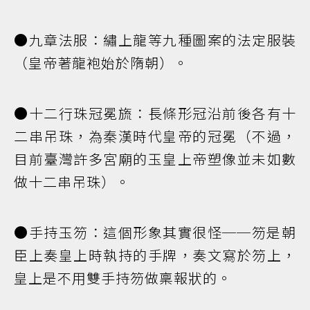
●九章法服：繡上龍等九種圖案的法定服裝
（皇帝著龍袍始於隋朝）。
●十二行珠冠冕旒：長條形冠沿前後各有十
二串吊珠，為秦漢時代皇帝的冠冕（不過，
目前臺灣許多宮廟的玉皇上帝塑像並未如數
做十二串吊珠）。
●手持玉笏：這個形象其實很怪──笏是朝
臣上奏皇上時執持的手牌，奏文寫於笏上，
皇上是不用雙手持笏做稟報狀的。