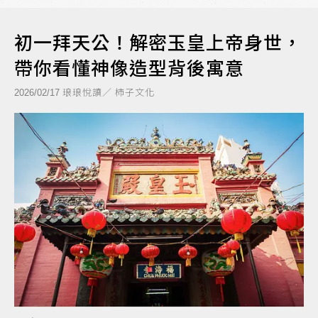
初一拜天公！解密玉皇上帝身世，
帶你看懂神像造型背後寓意
琅琅悅讀／ 柿子文化
2026/02/17