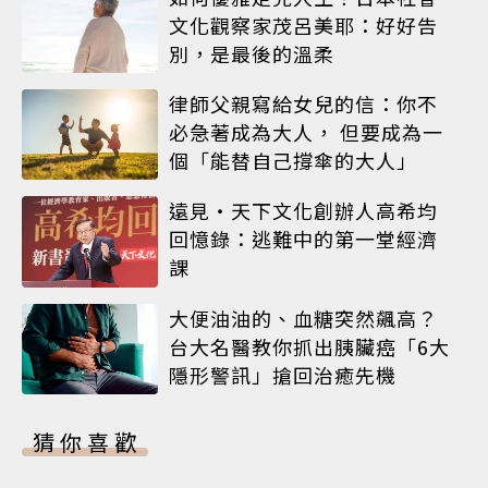
文化觀察家茂呂美耶：好好告
別，是最後的溫柔
律師父親寫給女兒的信：你不
必急著成為大人， 但要成為一
個「能替自己撐傘的大人」
遠見‧天下文化創辦人高希均
回憶錄：逃難中的第一堂經濟
課
大便油油的、血糖突然飆高？
台大名醫教你抓出胰臟癌「6大
隱形警訊」搶回治癒先機
猜你喜歡