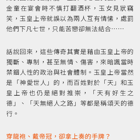
金童在宴會時不慎打翻酒杯，玉女見狀竊
笑，玉皇上帝就誤以為兩人互有情愫，處罰
他們下凡七世，只能苦戀卻無法結合……
話說回來，這些傳奇其實是藉由玉皇上帝的
獨斷、專制，甚至無情、傷害，來暗諷當時
禁錮人性的政治與社會體制。玉皇上帝當然
是「神愛世人」的，而百姓對於「天」和玉
皇上帝也仍是絕對推崇，「天有好生之
德」、「天無絕人之路」等都是稱頌天的德
行。
穿龍袍、戴帝冠，卻拿上奏的手牌？