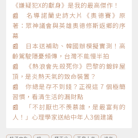
《嫌疑犯X的獻身》是我的最高傑作！
📰 名導諾蘭史詩大片《奧德賽》原
著：眾神議會與英雄奧德修斯返鄉的序
幕
📰 日本送補助、韓國辦模擬實測！高
齡駕駛隱憂頻傳，台灣不能慢半拍
📰 《熱浪會先殺死你》巴黎的鍍鋅屋
頂，是炎熱天氣的致命裝置？
📰 你總是存不到錢？正視這 7 個極簡
習慣，看清生活的漏財點
📰 「不討厭也不羨慕誰，是最富有的
人！」心理學家送給中年人3個建議