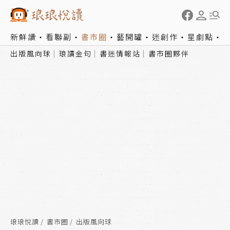
新鮮讀
看聯副
書市圈
藝開罐
迷創作
星劇點
出版風向球
琅讀金句
書迷情報站
書市圈夥伴
琅琅悅讀
書市圈
出版風向球