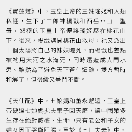
《寶蓮燈》中，玉皇上帝的三妹瑤姬和人類
私通，生下了二郎神楊戩和西岳華山三聖
母，怒極的玉皇上帝便將瑤姬壓在桃花山
下。後來，楊戩劈開桃花山救母，祂又派出
十個太陽將自己的妹妹曬死，而楊戩也差點
被祂用天河之水淹死，同時還造成人間水
患。雖然為了避免天下蒼生遭難，雙方暫時
和解了，但後續又爭鬥不斷。
《天仙配》中，七娘媽和董永邂逅，玉皇上
帝硬逼七娘媽拋夫棄子回天庭，讓中國眾多
生存在絕對威權、生命中只有老公和子女的
婦女因而哭斷肝腸。至於《七世夫妻》中，