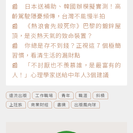
📰 日本送補助、韓國辦模擬實測！高
齡駕駛隱憂頻傳，台灣不能慢半拍
📰 《熱浪會先殺死你》巴黎的鍍鋅屋
頂，是炎熱天氣的致命裝置？
📰 你總是存不到錢？正視這 7 個極簡
習慣，看清生活的漏財點
📰 「不討厭也不羨慕誰，是最富有的
人！」心理學家送給中年人3個建議
遠流出版
工作職場
青年
職涯
斜槓
上班族
商業財經
書摘
出版風向球