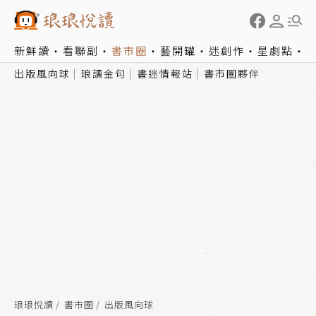
新鮮讀
看聯副
書市圈
藝開罐
迷創作
星劇點
出版風向球
琅讀金句
書迷情報站
書市圈夥伴
琅琅悅讀
書市圈
出版風向球