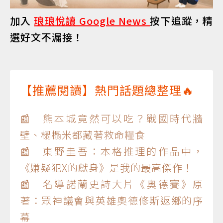
加入
琅琅悅讀 Google News
按下追蹤，精
選好文不漏接！
【推薦閱讀】熱門話題總整理🔥
📰 熊本城竟然可以吃？戰國時代牆
壁、榻榻米都藏著救命糧食
📰 東野圭吾：本格推理的作品中，
《嫌疑犯X的獻身》是我的最高傑作！
📰 名導諾蘭史詩大片《奧德賽》原
著：眾神議會與英雄奧德修斯返鄉的序
幕