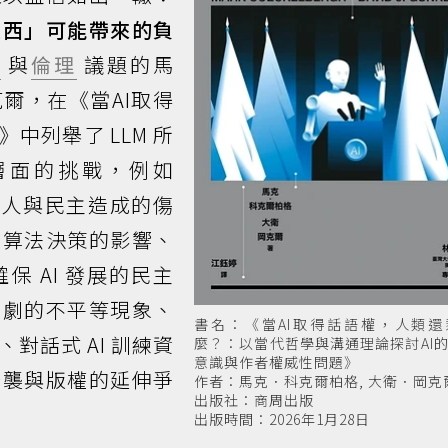
東西」可能帶來的負
學
與
倫理
議題的馬
爾，在《當AI取得
中列舉了 LLM 所
層面的挑戰，例如
個人與民主造成的傷
演算法決策的影響、
 AI 發展的民主
加劇的不平等現象、
書名：《當AI取得話語權，人類還
、對話式 AI 訓練資
麼？：以當代哲學與溝通理論探討AI
意識與作者權威性問題》
抄襲與版權的延伸爭
作者：馬克．科克爾柏格, 大衛．岡克
出版社：商周出版
出版時間：2026年1月28日