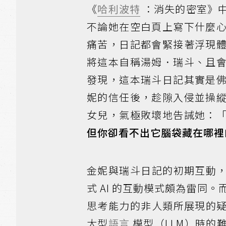
《
哈利波特
：消失的密室》
不論她在空白頁上寫下什麼
痛苦，日記都會緊接著浮現
將這本自稱湯姆．瑞斗、且
發現，這本瑞斗日記其實是
妮的信任後，趁隙入侵並操
女兒，氣極敗壞地告誡她：
但你卻看不出它腦袋藏在哪裡
金妮與瑞斗日記的初期互動
式 AI 的互動模式頗為雷同
思考能力的非人類所展現的
大型
語言
模型（LLM）時的