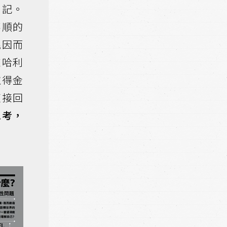
日記。
不順的
妮因而
來哈利
取得金
茲接回
思考，