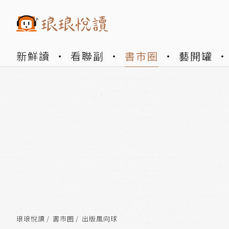
新鮮讀
看聯副
書市圈
藝開罐
琅琅悅讀
書市圈
出版風向球