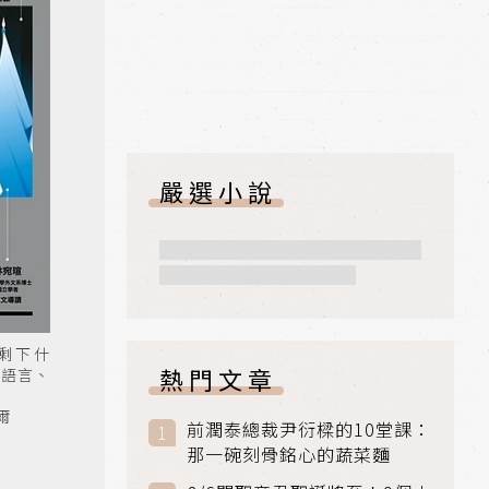
嚴選小說
剩下什
熱門文章
的語言、
爾
前潤泰總裁尹衍樑的10堂課：
那一碗刻骨銘心的蔬菜麵