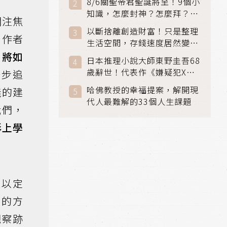
8/6關聖帝君聖誕將至！9個小
知識，怎麼封神？怎麼拜？該
關注焦
拜哪個關帝？
以斷捨離創造財富！只是整理
。作者
生活空間，存錢速度居然變快
了
，將如
日本推理小說大師東野圭吾68
歲辭世！代表作《嫌疑犯X的
一步追
獻身》《解憂雜貨店》獲獎無
哈佛教授的幸福提案，解開現
義的建
數
代人最難解的33個人生課題
我們，
形上學
難以定
通的方
觀察跡