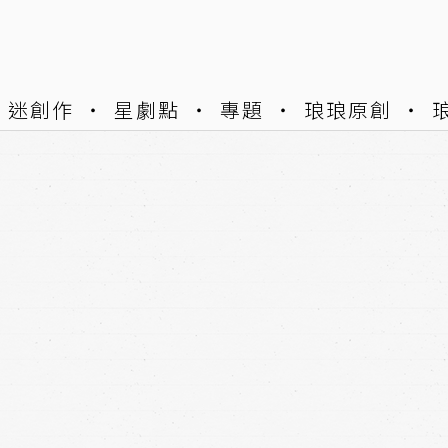
迷創作
星劇點
專題
琅琅原創