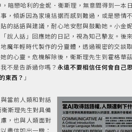
中，暗戀哈利的金妮．衛斯理，無意間得到一本
心事，傾訴因為家境拮据而感到難過，或是戀情
體貼的話語與建議，耐心地安慰與鼓勵她。小金
會「說人話」回應她的日記，視為知己摯友。後
佛地魔年輕時代製作的分靈體，透過親密的交談
縱她的心靈。危機解除後，衛斯理先生到霍格華
「我不是告訴過你嗎？
永遠不要相信任何會自己
的東西？
」
，與當前人類和對話
。而衛斯理先生對具備
疑慮，也與人類面對
難以盡信如出一轍：