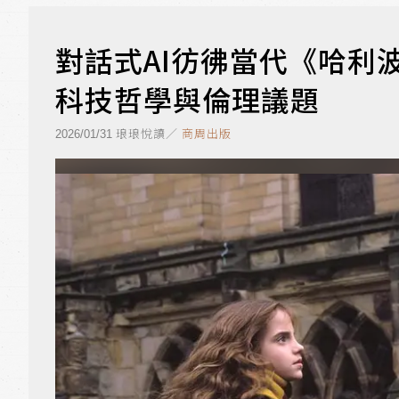
對話式AI彷彿當代《哈利
科技哲學與倫理議題
琅琅悅讀／
商周出版
2026/01/31