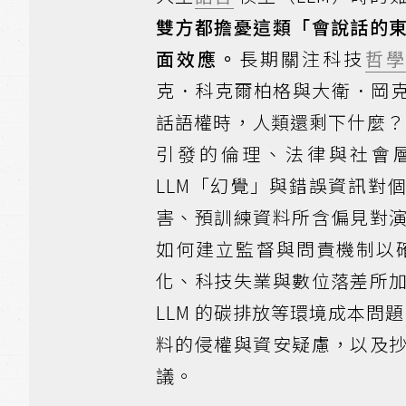
雙方都擔憂這類「會說話的
面效應。
長期關注科技
哲
克．科克爾柏格與大衛．岡克
話語權時，人類還剩下什麼？》
引發的倫理、法律與社會
LLM「幻覺」與錯誤資訊對
害、預訓練資料所含偏見對
如何建立監督與問責機制以確保
化、科技失業與數位落差所
LLM 的碳排放等環境成本問題
料的侵權與資安疑慮，以及
議。