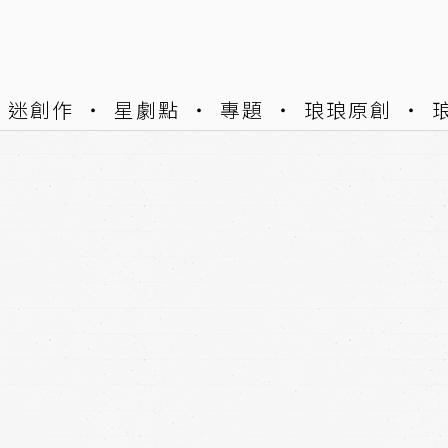
迷創作
星劇點
專題
琅琅原創