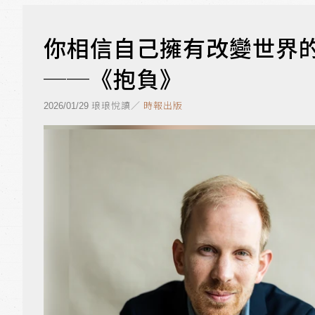
你相信自己擁有改變世界
──《抱負》
琅琅悅讀／
時報出版
2026/01/29