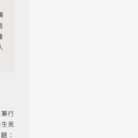
讀
這
雄
人
家兼行
學生克
問題：