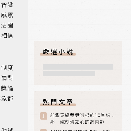
愛智識
大感震
無法闔
他相信
嚴選小說
隸制度
你猜對
獲獎論
跡象都
熱門文章
前潤泰總裁尹衍樑的10堂課：
那一碗刻骨銘心的蔬菜麵
。他試