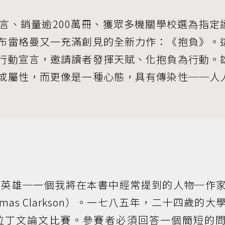
語言、銷量逾200萬冊、獲眾多機關學校選為指定
布雷格曼又一充滿創見的全新力作：《抱負》。
行動宣言，邀請讀者發揮天賦、化抱負為行動。
或屬性，而更像是一種心態，具有傳染性──人
）
的英雄─一個我將在本書中經常提到的人物─作
as Clarkson）。一七八五年，二十四歲的大
拉丁文論文比賽。參賽者必須回答一個簡短的