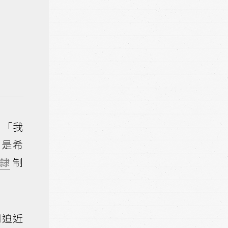
：「我
只是希
隸
制
期迫近