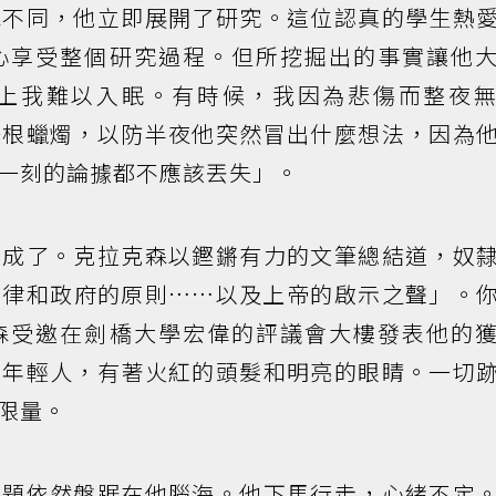
森不同，他立即展開了研究。這位認真的學生熱
心享受整個研究過程。但所挖掘出的事實讓他
上我難以入眠。有時候，我因為悲傷而整夜
一根蠟燭，以防半夜他突然冒出什麼想法，因為
一刻的論據都不應該丟失」。
完成了。克拉克森以鏗鏘有力的文筆總結道，奴
法律和政府的原則……以及上帝的啟示之聲」。
森受邀在劍橋大學宏偉的評議會大樓發表他的
的年輕人，有著火紅的頭髮和明亮的眼睛。一切
限量。
主題依然盤踞在他腦海。他下馬行走，心緒不定