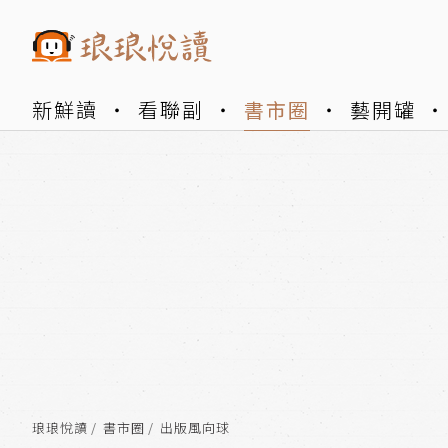
新鮮讀
看聯副
書市圈
藝開罐
琅琅悅讀
書市圈
出版風向球