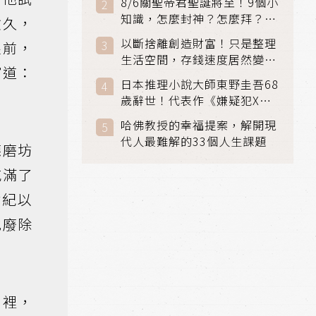
8/6關聖帝君聖誕將至！9個小
知識，怎麼封神？怎麼拜？該
愈久，
拜哪個關帝？
以斷捨離創造財富！只是整理
眼前，
生活空間，存錢速度居然變快
寫道：
了
日本推理小說大師東野圭吾68
歲辭世！代表作《嫌疑犯X的
獻身》《解憂雜貨店》獲獎無
哈佛教授的幸福提案，解開現
數
代人最難解的33個人生課題
德磨坊
充滿了
世紀以
地廢除
月裡，