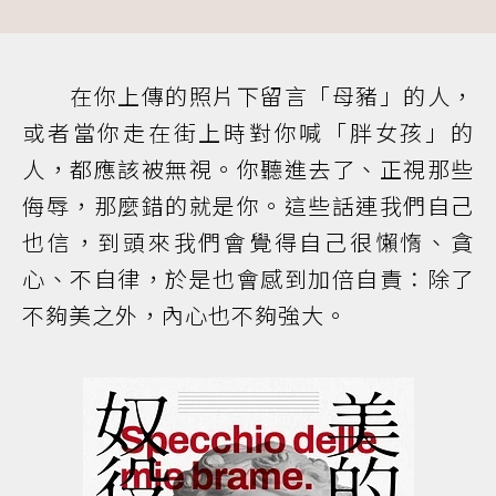
在你上傳的照片下留言「母豬」的人，
或者當你走在街上時對你喊「胖女孩」的
人，都應該被無視。你聽進去了、正視那些
侮辱，那麼錯的就是你。這些話連我們自己
也信，到頭來我們會覺得自己很懶惰、貪
心、不自律，於是也會感到加倍自責：除了
不夠美之外，內心也不夠強大。