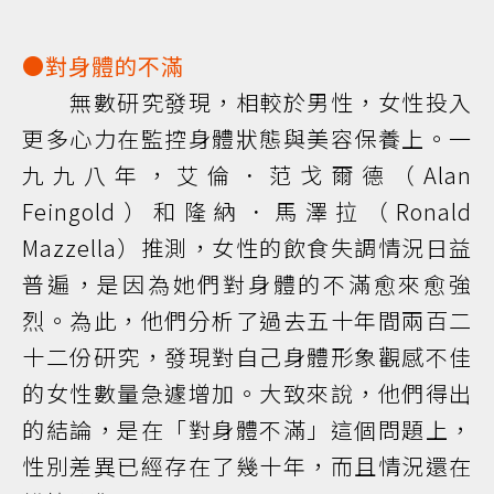
●對身體的不滿
無數研究發現，相較於男性，女性投入
更多心力在監控身體狀態與美容保養上。一
九九八年，艾倫．范戈爾德（Alan
Feingold）和隆納．馬澤拉（Ronald
Mazzella）推測，女性的飲食失調情況日益
普遍，是因為她們對身體的不滿愈來愈強
烈。為此，他們分析了過去五十年間兩百二
十二份研究，發現對自己身體形象觀感不佳
的女性數量急遽增加。大致來說，他們得出
的結論，是在「對身體不滿」這個問題上，
性別差異已經存在了幾十年，而且情況還在