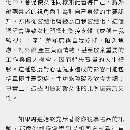
化中，會促使女性同樣如此看待自己，將外
部觀察者的視角內化為對自己身體的主要認
知，亦即從客體化轉變為自我客體化。這個
過程會導致女性習慣性監控身體（或稱自我
監視），產生羞恥感與自我貶抑，陷入焦
慮，對
外貌
產生負面情緒，甚至放棄重要的
工作與個人機會，因而錯失寶貴的人生體
驗。這種態度對心理健康造成的影響可能包
括單極性憂鬱症、性功能障礙及飲食失調；
事實上，這些問題影響女性的比例遠高於男
性。
如果周遭始終充斥著將你視為物品的訊
號，那麼你終究會學到以相同方式看待自