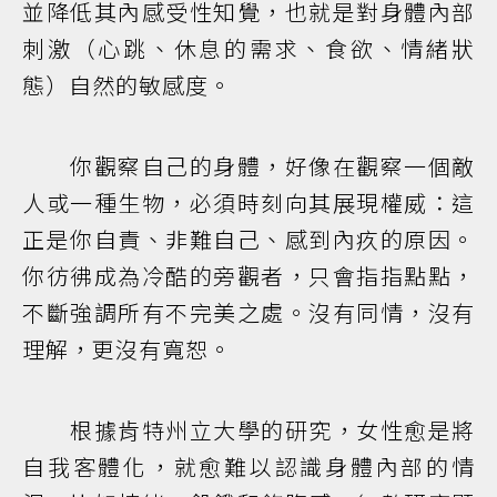
並降低其內感受性知覺，也就是對身體內部
刺激（心跳、休息的需求、食欲、情緒狀
態）自然的敏感度。
你觀察自己的身體，好像在觀察一個敵
人或一種生物，必須時刻向其展現權威：這
正是你自責、非難自己、感到內疚的原因。
你彷彿成為冷酷的旁觀者，只會指指點點，
不斷強調所有不完美之處。沒有同情，沒有
理解，更沒有寬恕。
根據肯特州立大學的研究，女性愈是將
自我客體化，就愈難以認識身體內部的情