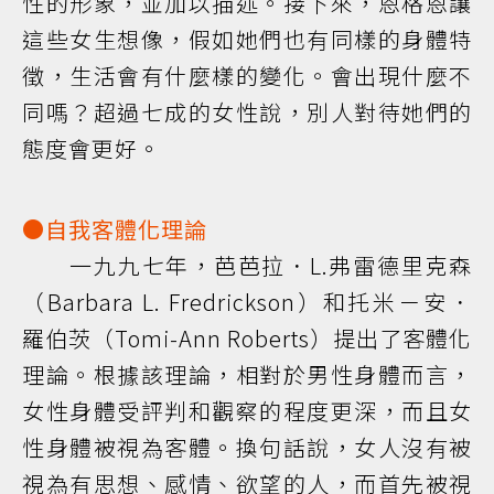
性的形象，並加以描述。接下來，恩格恩讓
這些女生想像，假如她們也有同樣的身體特
徵，生活會有什麼樣的變化。會出現什麼不
同嗎？超過七成的女性說，別人對待她們的
態度會更好。
●自我客體化理論
一九九七年，芭芭拉．L.弗雷德里克森
（Barbara L. Fredrickson）和托米－安．
羅伯茨（Tomi-Ann Roberts）提出了客體化
理論。根據該理論，相對於男性身體而言，
女性身體受評判和觀察的程度更深，而且女
性身體被視為客體。換句話說，女人沒有被
視為有思想、感情、欲望的人，而首先被視