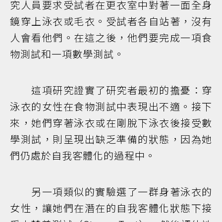
究人員要求受試者在更衣室中對著一面全身
鏡穿上泳衣或毛衣。受試者各自站著，沒有
人會看他們。在這之後，他們要完成一項食
物測試和一項數學測試。
這項研究證實了研究者最初的擔憂：穿
泳衣的女性在食物測試中表現出不適。接下
來，她們穿著泳衣或在剛脫下泳衣後接受數
學測試，則呈現出缺乏準備的狀態，因為她
們仍處於自我客體化的過程中。
另一項類似的實驗選了一群身著泳衣的
女性，讓她們在潛在的自我客體化狀態下接