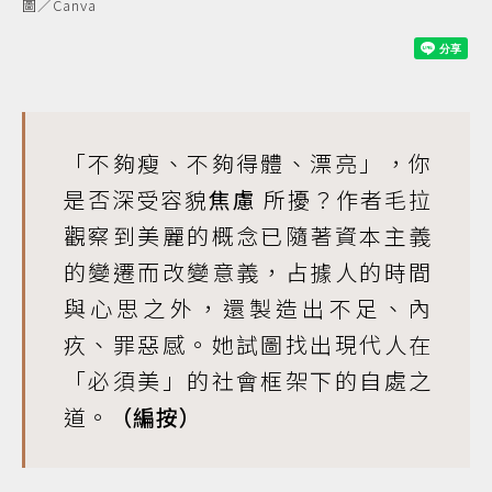
圖／Canva
「不夠瘦、不夠得體、漂亮」，你
是否深受容貌
焦慮
所擾？作者毛拉
觀察到美麗的概念已隨著資本主義
的變遷而改變意義，占據人的時間
與心思之外，還製造出不足、內
疚、罪惡感。她試圖找出現代人在
「必須美」的社會框架下的自處之
道。
（編按）