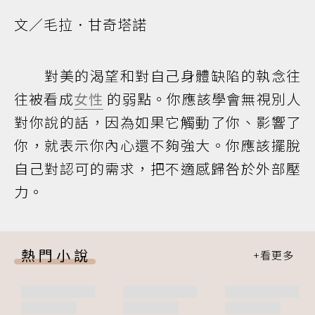
文／毛拉．甘奇塔諾
對美的渴望和對自己身體缺陷的執念往
往被看成
女性
的弱點。你應該學會無視別人
對你說的話，因為如果它觸動了你、影響了
你，就表示你內心還不夠強大。你應該擺脫
自己對認可的需求，把不適感歸咎於外部壓
力。
熱門小說