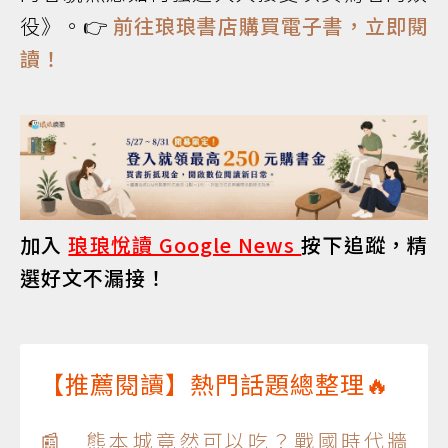
役》。👉
前往琅琅書店購買電子書，立即閱
讀！
加入
琅琅悅讀 Google News
按下追蹤，精
選好文不漏接！
【推薦閱讀】熱門話題總整理🔥
📰 熊本城竟然可以吃？戰國時代牆