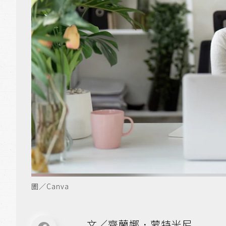
圖／Canva
文／齊蘭娜．蒙特米尼