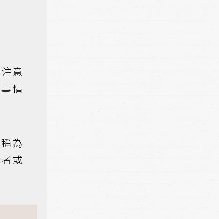
量注意
麼事情
被稱為
講者或