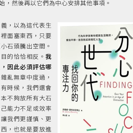
始，然後再以它們為中心安排其他事項。
含義，以為這代表生
往裡面塞東西，只要
顆小石頭騰出空間。
的目的恰恰相反。
我
限，因此必須評估哪
在雜亂無章中度過，
。有時候，我們還會
根本不夠放所有大石
自己能力不足或效率
能讓我們更謹慎、更
東西，也就是要放進