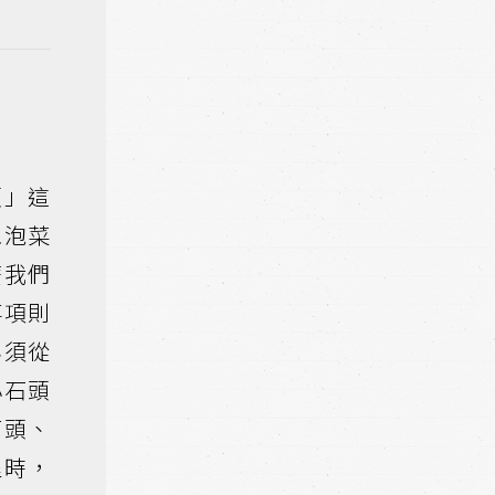
頭」這
像泡菜
麼我們
事項則
必須從
小石頭
石頭、
程時，