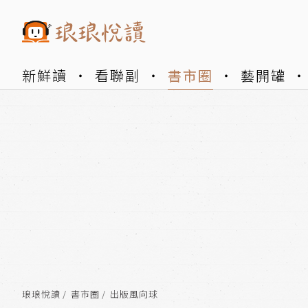
新鮮讀
看聯副
書市圈
藝開罐
琅琅悅讀
書市圈
出版風向球