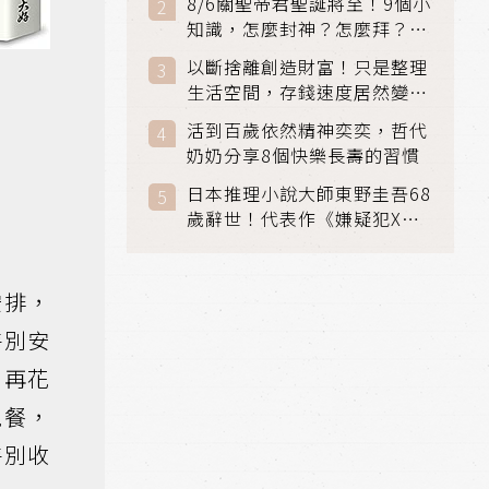
8/6關聖帝君聖誕將至！9個小
知識，怎麼封神？怎麼拜？該
拜哪個關帝？
以斷捨離創造財富！只是整理
》
生活空間，存錢速度居然變快
了
活到百歲依然精神奕奕，哲代
奶奶分享8個快樂長壽的習慣
日本推理小說大師東野圭吾68
歲辭世！代表作《嫌疑犯X的
獻身》《解憂雜貨店》獲獎無
數
安排，
特別安
；再花
晚餐，
特別收