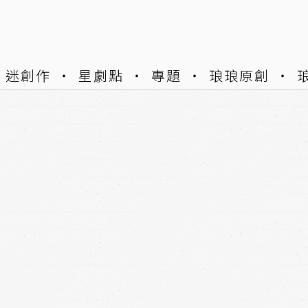
迷創作
星劇點
專題
琅琅原創