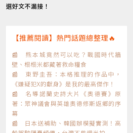
選好文不漏接！
【推薦閱讀】熱門話題總整理🔥
📰 熊本城竟然可以吃？戰國時代牆
壁、榻榻米都藏著救命糧食
📰 東野圭吾：本格推理的作品中，
《嫌疑犯X的獻身》是我的最高傑作！
📰 名導諾蘭史詩大片《奧德賽》原
著：眾神議會與英雄奧德修斯返鄉的序
幕
📰 日本送補助、韓國辦模擬實測！高
齡駕駛隱憂頻傳，台灣不能慢半拍