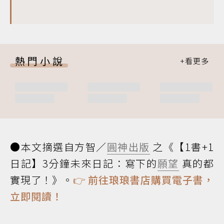
熱門小說
●本文摘選自方智／
圓神出版
之《【1書+1
日記】3分鐘未來日記：寫下的
願望
真的都
實現了！》。
👉
前往琅琅書店購買電子書，
立即閱讀！