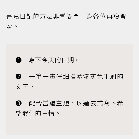
書寫日記的方法非常簡單，為各位再複習一
次。
➊ 寫下今天的日期。
➋ 一筆一畫仔細描摹淺灰色印刷的
文字。
➌ 配合當週主題，以過去式寫下希
望發生的事情。