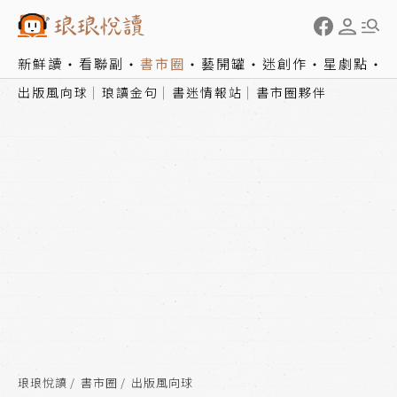
新鮮讀
看聯副
書市圈
藝開罐
迷創作
星劇點
出版風向球
琅讀金句
書迷情報站
書市圈夥伴
琅琅悅讀
書市圈
出版風向球