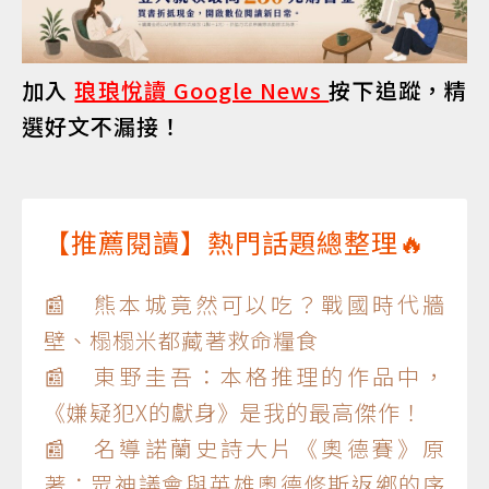
加入
琅琅悅讀 Google News
按下追蹤，精
選好文不漏接！
【推薦閱讀】熱門話題總整理🔥
📰 熊本城竟然可以吃？戰國時代牆
壁、榻榻米都藏著救命糧食
📰 東野圭吾：本格推理的作品中，
《嫌疑犯X的獻身》是我的最高傑作！
📰 名導諾蘭史詩大片《奧德賽》原
著：眾神議會與英雄奧德修斯返鄉的序