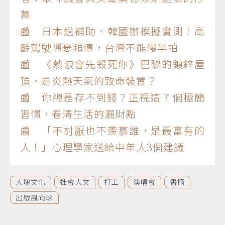
幕
📰 日本送補助、韓國辦模擬實測！高
齡駕駛隱憂頻傳，台灣不能慢半拍
📰 《熱浪會先殺死你》巴黎的鍍鋅屋
頂，是炎熱天氣的致命裝置？
📰 你總是存不到錢？正視這 7 個極簡
習慣，看清生活的漏財點
📰 「不討厭也不羨慕誰，是最富有的
人！」心理學家送給中年人3個建議
大塊文化
社會人文
打工
演唱會
書摘
出版風向球