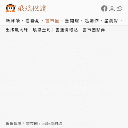
新鮮讀
看聯副
書市圈
藝開罐
迷創作
星劇點
出版風向球
琅讀金句
書迷情報站
書市圈夥伴
琅琅悅讀
書市圈
出版風向球