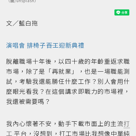
（圖/unsplash）
文／藍白拖
演唱會
排椅子――百工迎新典禮
脫離職場十年後，以四十歲的年齡重返求職
市場，除了是「再就業」，也是一場職能測
試，考驗我還能勝任什麼工作？別人會用什
麼眼光看我？在這個講求即戰力的市場裡，
我還被需要嗎？
我內心懷著不安，動手下載市面上的主流
打
工
平台，沒想到，打工市場比我想像中單純