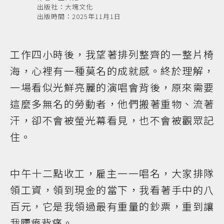
出版社：大塊文化
出版時間：2025年11月1日
工作四小時後，我望著排列整齊的一整片椅
海，心裡有一種莫名的成就感。終於理解，
一場看似光鮮亮麗的演唱會背後，原來需要
這麼多無名的勞動者，他們搬著重物、流著
汗，卻不會被螢光幕看見，也不會被觀眾記
住。
中午十二點收工，雇主一一唱名，大家排隊
領工資，領到現金的當下，我看著手中的八
百元，它是我領過最有重量的鈔票，重到讓
我腰痠背痛。