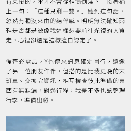
有束帶的，水才不會從鞋筒倒灌。」接著補
上一句：「這種只剩一雙。」聽到這句話，
忽然有種沒來由的結伴感。明明無法確知雨
鞋是否都是被像我這樣想要前往光復的人買
走，心裡卻還是這樣擅自認定了。
備齊必需品，Y也傳來訊息確定同行，還邀
了另一位朋友作伴，但搭的是比我更晚的末
班車。交換完資訊，相互檢查彼此準備的東
西有無缺漏，對過行程，我差不多也該整理
行李，準備出發。