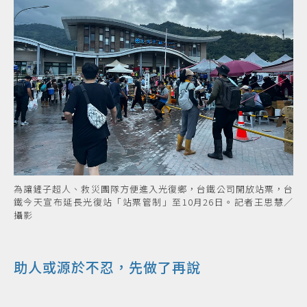
為讓鏟子超人、救災團隊方便進入光復鄉，台鐵公司開放站票，台
鐵今天宣布延長光復站「站票管制」至10月26日。記者王思慧／
攝影
助人或源於不忍，先做了再說