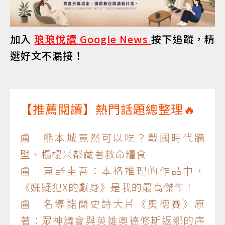
加入
琅琅悅讀 Google News
按下追蹤，精
選好文不漏接！
【推薦閱讀】熱門話題總整理🔥
📰 熊本城竟然可以吃？戰國時代牆
壁、榻榻米都藏著救命糧食
📰 東野圭吾：本格推理的作品中，
《嫌疑犯X的獻身》是我的最高傑作！
📰 名導諾蘭史詩大片《奧德賽》原
著：眾神議會與英雄奧德修斯返鄉的序