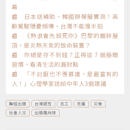
幕
📰 日本送補助、韓國辦模擬實測！高
齡駕駛隱憂頻傳，台灣不能慢半拍
📰 《熱浪會先殺死你》巴黎的鍍鋅屋
頂，是炎熱天氣的致命裝置？
📰 你總是存不到錢？正視這 7 個極簡
習慣，看清生活的漏財點
📰 「不討厭也不羨慕誰，是最富有的
人！」心理學家送給中年人3個建議
聯經出版
台灣感性
志工
花蓮
災後
社會人文
出版風向球