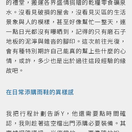
的禮堂，搬運各界盛情捐贈的乾糧零食礦泉
水。沒看見破損的屋舍，沒看見災區的生活
景象與人的模樣，甚至好像幫忙一整天，連
一點日光都沒有曝晒到，記得的只有磨石子
地板的泥濘與雜沓的腳印。這次前往光復，
會有種特別期許自己能真的幫上些什麼的心
情，或許，多少也是出於過往這段經驗的緣
故吧。
在日常添購雨鞋的異樣感
我把行程計劃告訴Y，他還需要點時間確
認，我則趁著這空檔出門添購必要裝備。其