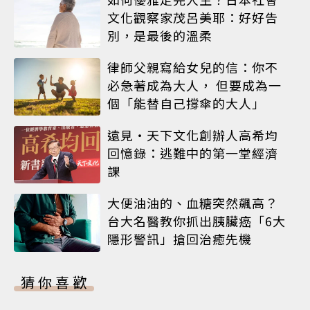
文化觀察家茂呂美耶：好好告
別，是最後的溫柔
律師父親寫給女兒的信：你不
必急著成為大人， 但要成為一
個「能替自己撐傘的大人」
遠見‧天下文化創辦人高希均
回憶錄：逃難中的第一堂經濟
課
大便油油的、血糖突然飆高？
台大名醫教你抓出胰臟癌「6大
隱形警訊」搶回治癒先機
猜你喜歡