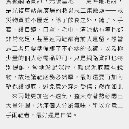
實據網路資訊，光復當地——更準確地說，
是光復車站前廣場的救災志工集散處——救
災物資並不匱乏，除了飲食之外，鏟子、手
套、護目鏡、口罩、毛巾、清涼貼布等也都
非常充足，甚至連雨鞋都有前人遺留。想當
志工者只要準備髒了不心疼的衣褲，以及極
少量的個人必需品即可。只是網路資訊也特
別提醒，當地淤泥深厚，難保泥底藏有銳
物，故建議鞋底務必夠厚，最好還要再加內
墊保護腳底，避免意外穿刺受傷；然而如此
一來雨鞋更加密不透氣，整天穿著勢必悶出
大量汗濕，沾滿個人分泌氣味，所以介意二
手雨鞋者，最好還是自備。