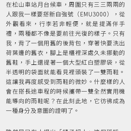
在松山車站月台候車，周圍只有三三兩兩的
人跟我一樣要搭新自強號（EMU3000），從
外觀看來，行李若非輕便，就是提滿伴手
禮，兩種都不像是要前往光復的樣子。只有
我，背了一個用舊的後背包，穿著快要洗出
荷葉邊的舊衣，腳上是櫃裡深處久未挪動的
舊鞋，手上還提著一個大型紅白塑膠袋，從
半透明的袋面就能看見裡頭裝了一雙雨鞋。
這讓我再度感受到雨鞋的微妙。什麼樣的人
會在搭長途車程的時候攜帶一雙全然實用機
能導向的雨鞋呢？在此刻此地，它彷彿成為
一種身分及意圖的證明了。