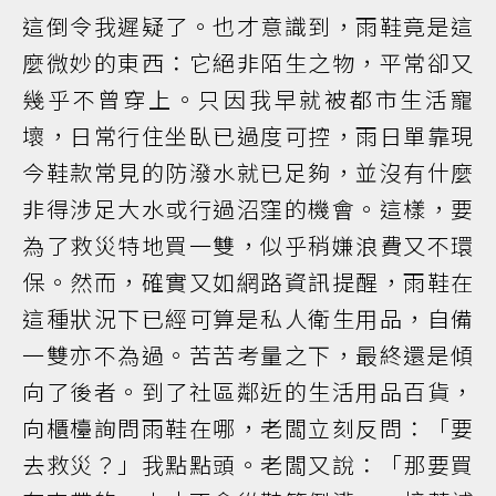
這倒令我遲疑了。也才意識到，雨鞋竟是這
麼微妙的東西：它絕非陌生之物，平常卻又
幾乎不曾穿上。只因我早就被都市生活寵
壞，日常行住坐臥已過度可控，雨日單靠現
今鞋款常見的防潑水就已足夠，並沒有什麼
非得涉足大水或行過沼窪的機會。這樣，要
為了救災特地買一雙，似乎稍嫌浪費又不環
保。然而，確實又如網路資訊提醒，雨鞋在
這種狀況下已經可算是私人衛生用品，自備
一雙亦不為過。苦苦考量之下，最終還是傾
向了後者。到了社區鄰近的生活用品百貨，
向櫃檯詢問雨鞋在哪，老闆立刻反問：「要
去救災？」我點點頭。老闆又說：「那要買