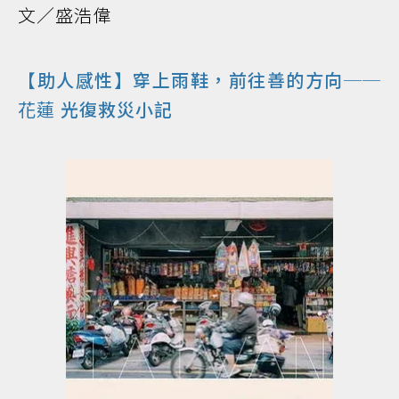
文／盛浩偉
【助人感性】穿上雨鞋，前往善的方向──
花蓮
光復救災小記