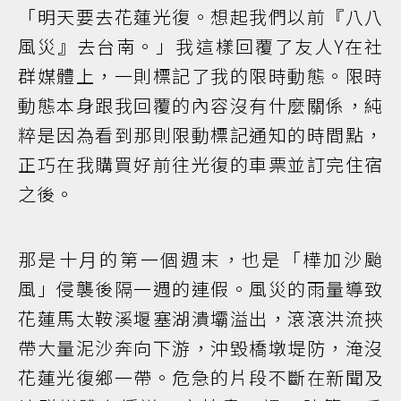
「明天要去花蓮光復。想起我們以前『八八
風災』去台南。」我這樣回覆了友人Y在社
群媒體上，一則標記了我的限時動態。限時
動態本身跟我回覆的內容沒有什麼關係，純
粹是因為看到那則限動標記通知的時間點，
正巧在我購買好前往光復的車票並訂完住宿
之後。
那是十月的第一個週末，也是「樺加沙颱
風」侵襲後隔一週的連假。風災的雨量導致
花蓮馬太鞍溪堰塞湖潰壩溢出，滾滾洪流挾
帶大量泥沙奔向下游，沖毀橋墩堤防，淹沒
花蓮光復鄉一帶。危急的片段不斷在新聞及