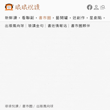
新鮮讀
看聯副
書市圈
藝開罐
迷創作
星劇點
出版風向球
琅讀金句
書迷情報站
書市圈夥伴
琅琅悅讀
書市圈
出版風向球