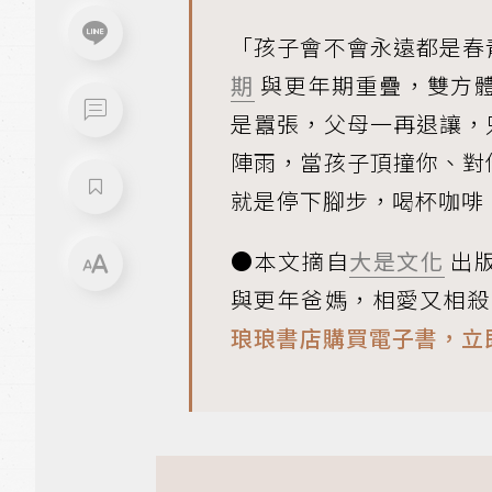
「孩子會不會永遠都是春
期
與更年期重疊，雙方
是囂張，父母一再退讓，
陣雨，當孩子頂撞你、對
就是停下腳步，喝杯咖啡
●本文摘自
大是文化
出
與更年爸媽，相愛又相殺
琅琅書店購買電子書，立