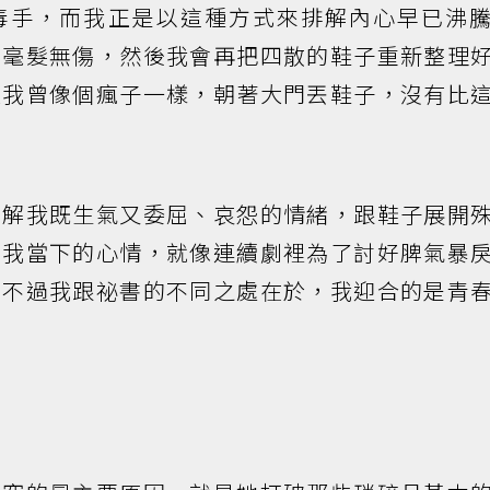
毒手，而我正是以這種方式來排解內心早已沸
是毫髮無傷，然後我會再把四散的鞋子重新整理
晨我曾像個瘋子一樣，朝著大門丟鞋子，沒有比
緩解我既生氣又委屈、哀怨的情緒，跟鞋子展開
。我當下的心情，就像連續劇裡為了討好脾氣暴
只不過我跟祕書的不同之處在於，我迎合的是青