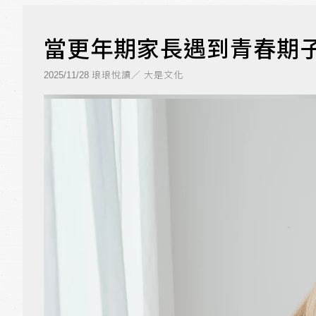
當更年期家長遇到青春期
琅琅悅讀／ 大是文化
2025/11/28