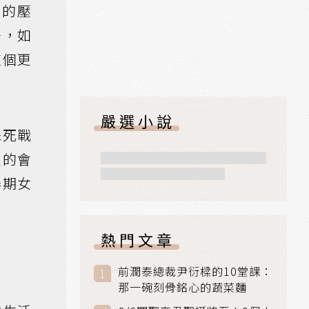
騰的壓
好，如
這個更
嚴選小說
殊死戰
戾的會
春期女
熱門文章
前潤泰總裁尹衍樑的10堂課：
那一碗刻骨銘心的蔬菜麵