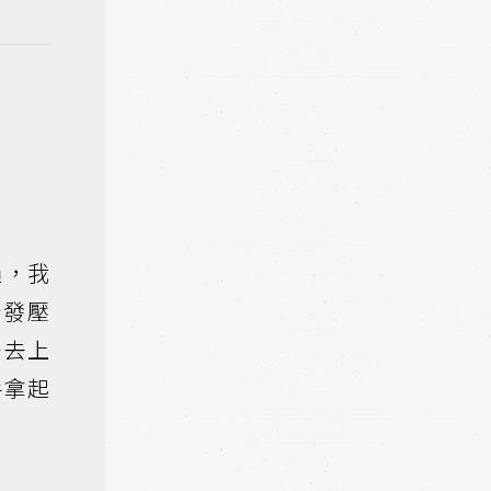
過，我
抒發壓
公去上
手拿起