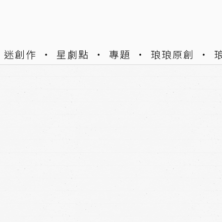
迷創作
星劇點
專題
琅琅原創