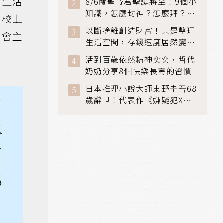
的生活
8/6關聖帝君聖誕將至！9個小
知識，怎麼封神？怎麼拜？該
學校上
拜哪個關帝？
以斷捨離創造財富！只是整理
不會主
生活空間，存錢速度居然變快
了
活到百歲依然精神奕奕，哲代
奶奶分享8個快樂長壽的習慣
日本推理小說大師東野圭吾68
歲辭世！代表作《嫌疑犯X的
獻身》《解憂雜貨店》獲獎無
數