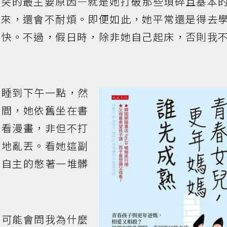
衝突的最主要原因—就是她打破那些瑣碎且基本
不來，還會不耐煩。即便如此，她平常還是得去
不快。不過，假日時，除非她自己起床，否則我
接睡到下午一點，然
期間，她依舊坐在書
上看漫畫，非但不打
隨地亂丟。看她這副
由自主的憋著一堆髒
，可能會問我為什麼