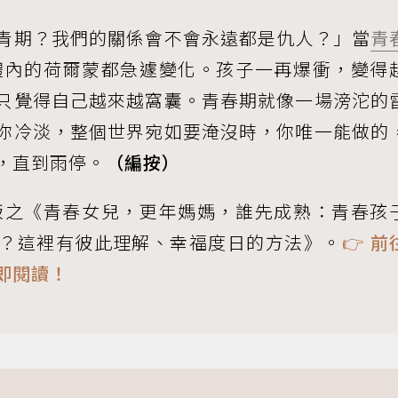
青期？我們的關係會不會永遠都是仇人？」當
青
體內的荷爾蒙都急遽變化。孩子一再爆衝，變得
只覺得自己越來越窩囊。青春期就像一場滂沱的
你冷淡，整個世界宛如要淹沒時，你唯一能做的
，直到雨停。
（編按）
版之《青春女兒，更年媽媽，誰先成熟：青春孩
？這裡有彼此理解、幸福度日的方法》。
👉 前
即閱讀！