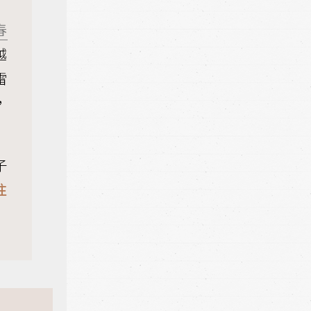
春
越
雷
，
子
往