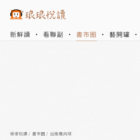
新鮮讀
看聯副
書市圈
藝開罐
琅琅悅讀
書市圈
出版風向球