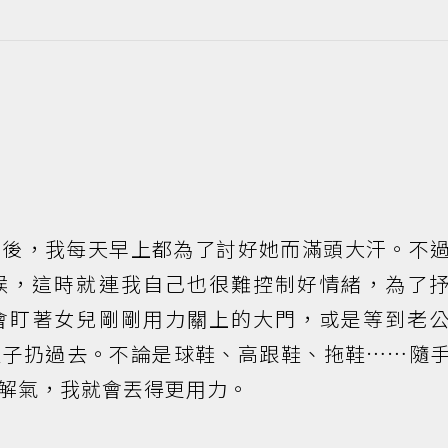
期後，我每天早上都為了討好她而滿頭大汗。不
候，這時就連我自己也很難控制好情緒，為了
會盯著女兒剛剛用力關上的大門，或是等到老
鞋子扔過去。不論是球鞋、高跟鞋、拖鞋……隨
解氣，我就會丟得更用力。