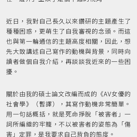
近日，我對自己長久以來鑽研的主題產生了
種種困惑，更萌生了自我審視的念頭。而這
也與第一輪通信的主題高度相關，因此，想
先大致講述自己寫作的動機與背景，同時向
讀者做個自我介紹，再談談我近來的一些困
擾。
關於由我的碩士論文改編而成的《AV女優的
社會學》（暫譯），其寫作動機非常簡單。
用一句話概括，就是死命掙脫「被害者」一
詞所編織的牢籠，不以被害者的姿態為「傷
害」定罪，是我要求自己背負的態度。