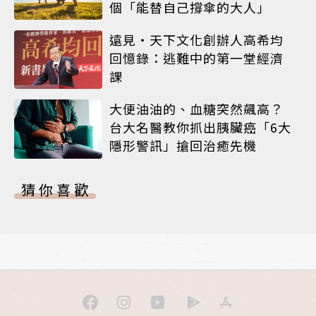
個「能替自己撐傘的大人」
遠見‧天下文化創辦人高希均
回憶錄：逃難中的第一堂經濟
課
大便油油的、血糖突然飆高？
台大名醫教你抓出胰臟癌「6大
隱形警訊」搶回治癒先機
猜你喜歡