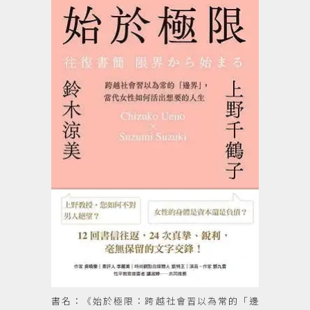
書名：《始於極限：跨越社會習以為常的「邊