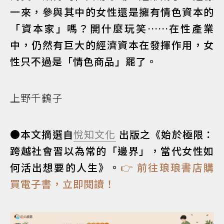
一來，參與其中的女性還是擁有情色資本的
「資本家」嗎？開什麼玩笑……在性產業
中，仍然有巨大的經濟資本在發揮作用，女
性只不過是「情色商品」罷了。
上野千鶴子
●本文摘選自
悅知文化
出版之《始於極限：
跨越社會習以為常的「邊界」，當代女性如
何活出想要的人生》。
👉 前往琅琅書店購
買電子書，立即閱讀！