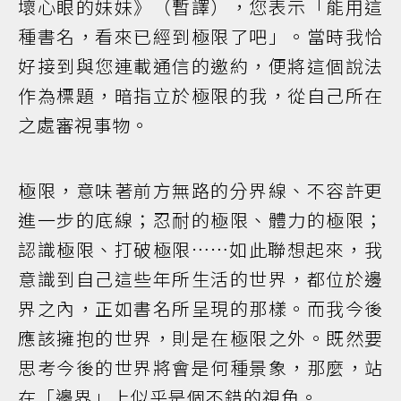
壞心眼的妹妹》（暫譯），您表示「能用這
種書名，看來已經到極限了吧」。當時我恰
好接到與您連載通信的邀約，便將這個說法
作為標題，暗指立於極限的我，從自己所在
之處審視事物。
極限，意味著前方無路的分界線、不容許更
進一步的底線；忍耐的極限、體力的極限；
認識極限、打破極限……如此聯想起來，我
意識到自己這些年所生活的世界，都位於邊
界之內，正如書名所呈現的那樣。而我今後
應該擁抱的世界，則是在極限之外。既然要
思考今後的世界將會是何種景象，那麼，站
在「邊界」上似乎是個不錯的視角。