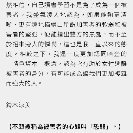
然相信，自己讀書學習不是為了成為一個被
害者。我盛氣凌人地認為，如果能夠更清
晰、更有趣地描繪出所謂加害者的軟弱和被
害者的堅強，便能指出雙方的愚蠢，而不至
於招來旁人的憐憫，這也是我一直以來的態
度。相較之下，我還一度更加認同哈金的
「情色資本」概念，認為它有助於女性逃離
被害者的身分，有可能成為讓我們更加複雜
而強大的人。
鈴木涼美
【不願被稱為被害者的心態叫「恐弱」。】