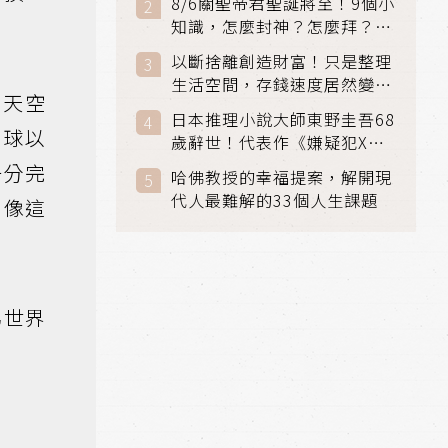
8/6關聖帝君聖誕將至！9個小
知識，怎麼封神？怎麼拜？該
拜哪個關帝？
以斷捨離創造財富！只是整理
生活空間，存錢速度居然變快
天空
了
日本推理小說大師東野圭吾68
打球以
歲辭世！代表作《嫌疑犯X的
獻身》《解憂雜貨店》獲獎無
一分完
哈佛教授的幸福提案，解開現
數
代人最難解的33個人生課題
，像這
彿世界