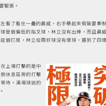
要緊張。
看了看在一壘的晨威，右手舉起來假裝要牽
六球是個偏低的指叉球，林立沒有出棒，而且晨
。這個打席，林立從兩好球沒有壞球，選到了四
在上場打擊的是中
壘側休息區旁的打擊
旁等待。滿場球迷的
。