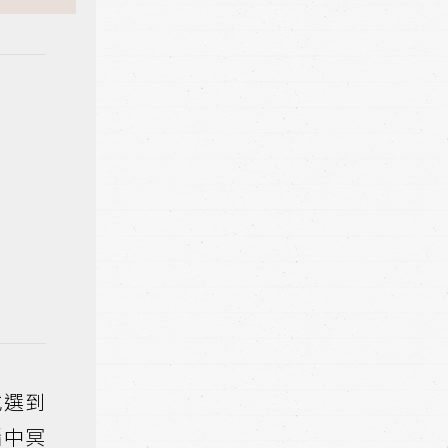
或選到
腦中冥