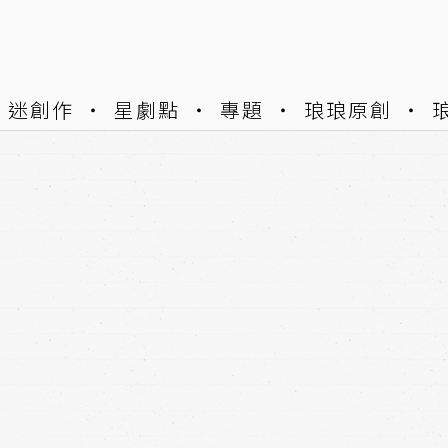
迷創作
星劇點
專題
琅琅原創