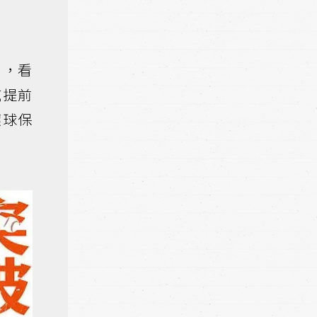
制，看
威提前
壞球保