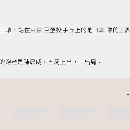
三壞，站在
東京
巨蛋投手丘上的是
日本
隊的王
跑者是陳晨威，五局上半，一出局。