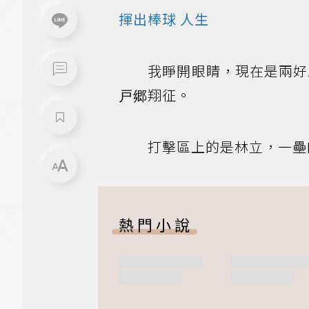
揮出
棒球
人生
我睜開眼睛，現在是兩好
戸郷翔征。
打擊區上的是林立，一壘的
熱門小說