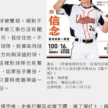
被雙殺。絕對不
棒被三振也沒有關
安可，我信任他。不
助球隊，就算高飛球
野方向夠深遠的球，
這樣對球隊也有幫
書名：《突破極限的信念：從場內到
灣隊長全力以赴的堅持與自白【電子
快，如果投手暴投，
版】》
作者：陳傑憲
只要稍微漏得遠一
出版社：聯經出版公司
出版時間：2025年11月13日
分。
空棒，走進打擊區前彎下腰、摸了摸紅土，