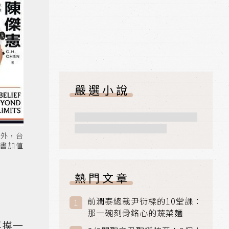
嚴選小說
場外，台
書加值
熱門文章
前潤泰總裁尹衍樑的10堂課：
那一碗刻骨銘心的蔬菜麵
再摸一