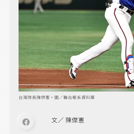
台灣隊長陳傑憲。圖／聯合報系資料庫
文／ 陳傑憲