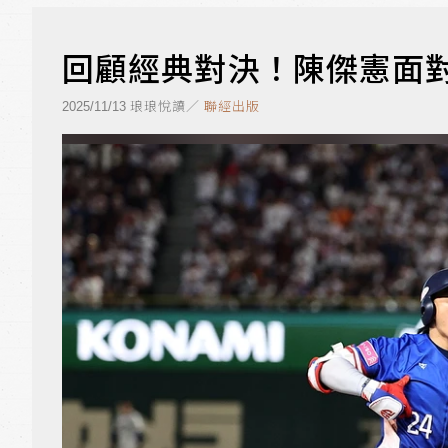
回顧經典對決！陳傑憲面
琅琅悅讀／
聯經出版
2025/11/13