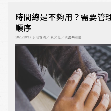
時間總是不夠用？需要管
順序
琅琅悅讀／ 真文化／讀書共和國
2025/10/17