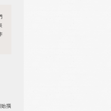
們
表
作
開始撰