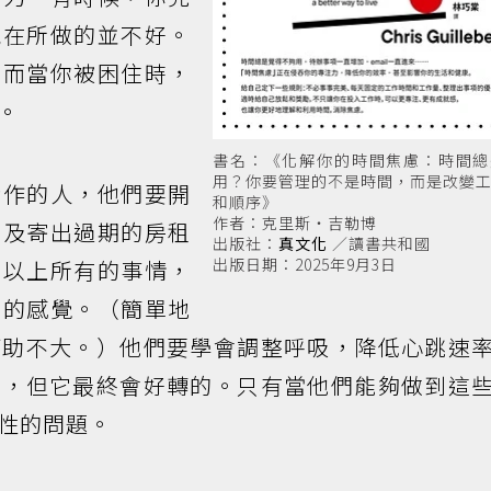
現在所做的並不好。
。而當你被困住時，
。
書名：《化解你的時間焦慮：時間總
用？你要管理的不是時間，而是改變
發作的人，他們要開
和順序》
作者：克里斯・吉勒博
以及寄出過期的房租
出版社：
真文化
／讀書共和國
出版日期：2025年9月3日
做以上所有的事情，
急的感覺。（簡單地
幫助不大。）他們要學會調整呼吸，降低心跳速
擋，但它最終會好轉的。只有當他們能夠做到這
性的問題。