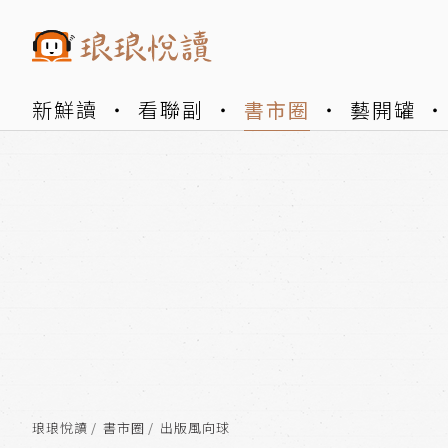
新鮮讀
看聯副
書市圈
藝開罐
琅琅悅讀
書市圈
出版風向球