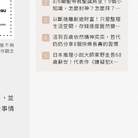
8/6關聖帝君聖誕將至！9個小
知識，怎麼封神？怎麼拜？該
拜哪個關帝？
以斷捨離創造財富！只是整理
生活空間，存錢速度居然變快
了
活到百歲依然精神奕奕，哲代
奶奶分享8個快樂長壽的習慣
是不夠
工作觀念
日本推理小說大師東野圭吾68
歲辭世！代表作《嫌疑犯X的
獻身》《解憂雜貨店》獲獎無
數
率，並
些事情