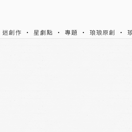
迷創作
星劇點
專題
琅琅原創