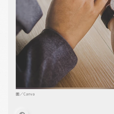
圖／Canva