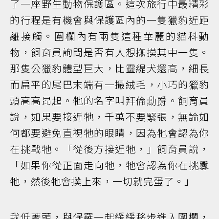
了一座野生動物保護區。這次旅行中最精彩
的行程是有機會與保護區內的一隻獵豹近距
離接觸。圍欄內有兩隻這種華麗的貓科動
物，飼育員詢問是否有人想撫摸其中一隻。
那隻公獵豹體型巨大，比靈緹犬還高，細長
而扁平的尾巴末端有一撮絨毛，小巧的獵豹
頭高高昂起。牠的名字叫拜倫勳爵。飼育員
說，如果要接近牠，千萬不要緊張，無論如
何都要避免直視牠的眼睛，因為牠會認為你
在挑戰牠。「從後方接近牠，」飼育員說，
「如果你從正面走向牠，牠會認為你在挑釁
牠，然後牠會撲上來，一切就完蛋了。」
我低著頭，與保羅一起緩緩移步進入圍欄，