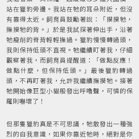
站在獵豹旁邊。我站在牠的耳朵附近，但沒
有靠得太近。飼育員鼓勵著說：「摸摸牠，
撫摸牠的背。」於是我試探著伸出手，沿著
牠瘦削的脊背輕輕撫過。獵豹慢慢轉過頭，
我則保持低頭不直視。牠繼續盯著我，仔細
觀察著我，而飼育員提醒道：「做點反應！
做點什麼，但保持低頭。」最後獵豹轉過
頭，不再盯著我，允許我繼續撫摸牠。接著
牠開始像巨型小貓般發出呼嚕聲，可憐的保
羅則嚇壞了！
但那隻獵豹真是不可思議，牠散發出一種強
烈的自我意識，如果你靠近牠時，絕對是你