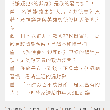
《嫌疑犯X的獻身》是我的最高傑作！
📰 名導諾蘭史詩大片《奧德賽》原
著：眾神議會與英雄奧德修斯返鄉的序
幕
📰 日本送補助、韓國辦模擬實測！高
齡駕駛隱憂頻傳，台灣不能慢半拍
📰 《熱浪會先殺死你》巴黎的鍍鋅屋
頂，是炎熱天氣的致命裝置？
📰 你總是存不到錢？正視這 7 個極簡
習慣，看清生活的漏財點
📰 「不討厭也不羨慕誰，是最富有的
人！」心理學家送給中年人3個建議
生命潛能
心理勵志
寵物
動物
獸醫
貓咪