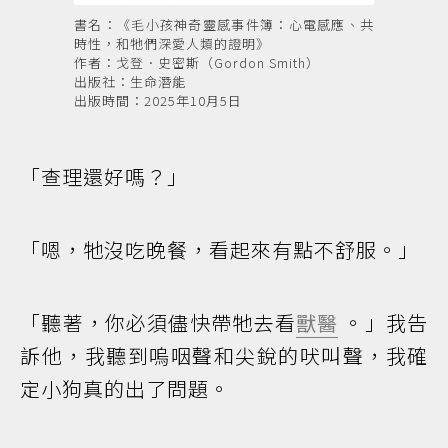
書名：《毛小孩神奇靈感事件簿：心電感應、共
時性，和牠們深愛人類的證明》
作者：戈登．史密斯（Gordon Smith）
出版社：生命潛能
出版時間：2025年10月5日
「查理還好嗎？」
「嗯，牠沒吃晚餐，看起來有點不舒服。」
「聽著，你必須儘快帶牠去看
獸醫
。」我告
訴他，我聽到嗚咽聲和尖銳的吠叫聲，我確
定小狗真的出了問題。