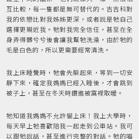
互比較，每一隻都是無可替代的。吉吉科對
我的依戀比對我姊姊更深，或者說是牠自己
選擇更親近我。牠對我完全信任，甚至在全
身弄得髒兮兮後會讓我幫牠洗澡，由於牠的
毛是白色的，所以更需要經常清洗。
我上床睡覺時，牠會先躲起來，等到一切安
靜下來，確定我媽媽已經入睡後，才會跳到
被子上，甚至在冬天時鑽進被窩裡取暖。
牠知道我媽媽不允許貓上床！我上大學時，
每天早上牠喜歡陪我一起走到公車站。我可
以跟牠說話，甚至進行完整的對話。牠的喵