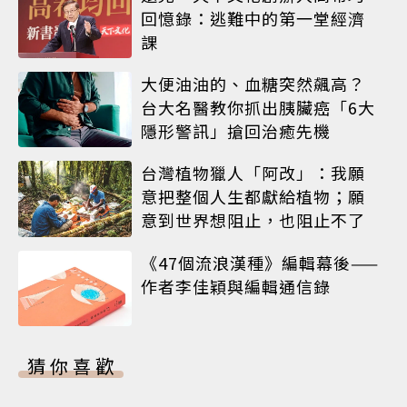
回憶錄：逃難中的第一堂經濟
課
大便油油的、血糖突然飆高？
台大名醫教你抓出胰臟癌「6大
隱形警訊」搶回治癒先機
台灣植物獵人「阿改」：我願
意把整個人生都獻給植物；願
意到世界想阻止，也阻止不了
《47個流浪漢種》編輯幕後——
作者李佳穎與編輯通信錄
猜你喜歡