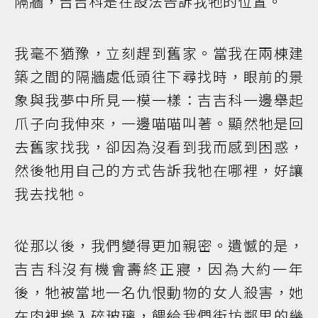
隔牆，吉吉科是在設法告訴我牠的位置。
我毫不猶豫，立刻趕到舊家。當我在兩棟建
築之間的隔牆處低頭往下尋找時，眼前的景
象與我夢中所見一模一樣：吉吉科一邊舉起
爪子向我伸來，一邊喵喵叫著。顯然牠是回
去舊家找我，卻因為沒看到我而感到困惑，
然後牠用自己的方式告訴我牠在哪裡，好讓
我去找牠。
從那以後，我們變得更加親密。遺憾的是，
吉吉科沒有機會壽終正寢，因為大約一年
後，牠被當地一名仇恨動物的女人殺害，她
在肉裡摻入碎玻璃，餵給我們街坊鄰里的幾