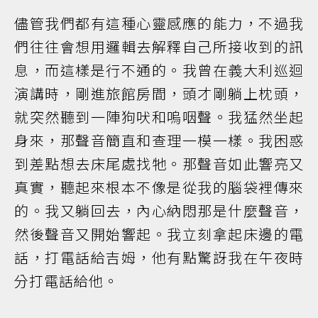
儘管我們都有這種心靈感應的能力，不過我
們往往會想用邏輯去解釋自己所接收到的訊
息，而這樣是行不通的。我曾在義大利巡迴
演講時，剛進旅館房間，頭才剛躺上枕頭，
就突然聽到一陣狗吠和嗚咽聲。我猛然坐起
身來，那聲音簡直和查理一模一樣。我困惑
到差點想去床尾處找牠。那聲音如此響亮又
真實，聽起來根本不像是從我的腦袋裡傳來
的。我又躺回去，內心納悶那是什麼聲音，
然後聲音又開始響起。我立刻拿起床邊的電
話，打電話給吉姆，他有點驚訝我在午夜時
分打電話給他。