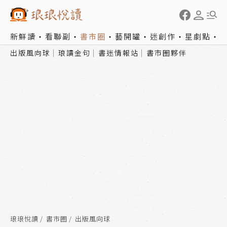
新鮮讀
看聯副
書市圈
藝開罐
迷創作
星劇點
出版風向球
琅讀金句
書迷情報站
書市圈夥伴
琅琅悅讀
書市圈
出版風向球