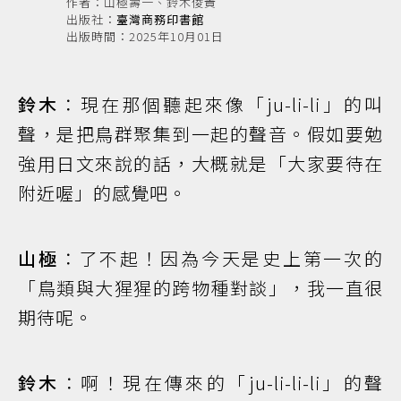
作者：山極壽一、鈴木俊貴
出版社：
臺灣商務印書館
出版時間：2025年10月01日
鈴木
：現在那個聽起來像「ju-li-li」的叫
聲，是把鳥群聚集到一起的聲音。假如要勉
強用日文來說的話，大概就是「大家要待在
附近喔」的感覺吧。
山極
：了不起！因為今天是史上第一次的
「鳥類與大猩猩的跨物種對談」，我一直很
期待呢。
鈴木
：啊！現在傳來的「ju-li-li-li」的聲