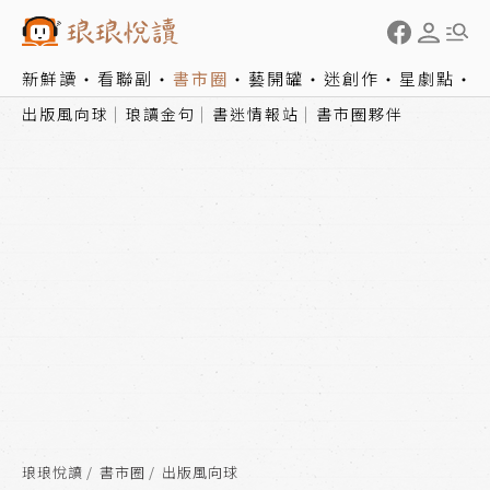
新鮮讀
看聯副
書市圈
藝開罐
迷創作
星劇點
出版風向球
琅讀金句
書迷情報站
書市圈夥伴
琅琅悅讀
書市圈
出版風向球