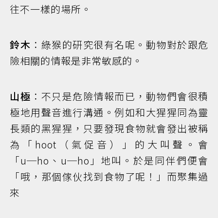
往不一樣的場所。
鈴木
：綠猴的研究很有名呢。動物對於跟危
險相關的情報是非常敏感的。
山極
：不只是危險情報而已，動物們會很積
極地用聲音進行溝通。例如和大猩猩同為靈
長類的黑猩猩，只要發現食物就會發出被稱
為「hoot（氣促音）」的大叫聲。會
「u─ho、u─ho」地叫。於是同伴們便會
「哦，那個傢伙找到食物了呢！」而聚集過
來