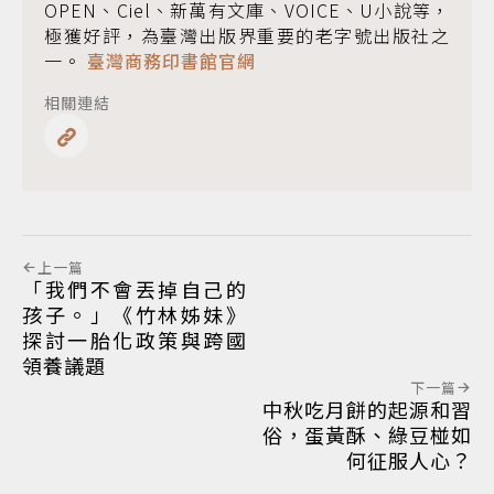
OPEN、Ciel、新萬有文庫、VOICE、U小說等，
極獲好評，為臺灣出版界重要的老字號出版社之
一。
臺灣商務印書館官網
相關連結
上一篇
「我們不會丟掉自己的
孩子。」《竹林姊妹》
探討一胎化政策與跨國
領養議題
下一篇
中秋吃月餅的起源和習
俗，蛋黃酥、綠豆椪如
何征服人心？