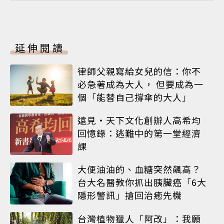
延伸閱讀
律師父親寫給女兒的信：你不
必急著成為大人， 但要成為一
個「能替自己撐傘的大人」
遠見‧天下文化創辦人高希均
回憶錄：逃難中的第一堂經濟
課
大便油油的、血糖突然飆高？
台大名醫教你抓出胰臟癌「6大
隱形警訊」搶回治癒先機
台灣植物獵人「阿改」：我願