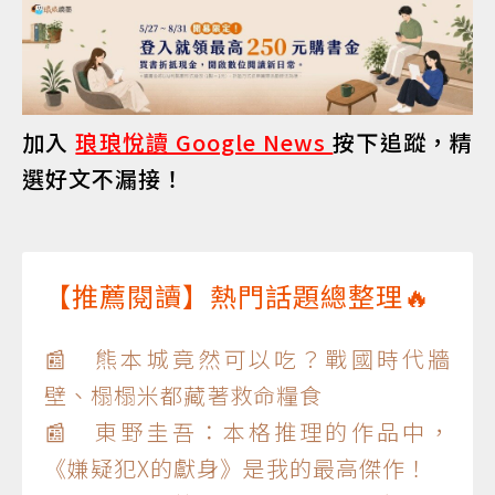
加入
琅琅悅讀 Google News
按下追蹤，精
選好文不漏接！
【推薦閱讀】熱門話題總整理🔥
📰 熊本城竟然可以吃？戰國時代牆
壁、榻榻米都藏著救命糧食
📰 東野圭吾：本格推理的作品中，
《嫌疑犯X的獻身》是我的最高傑作！