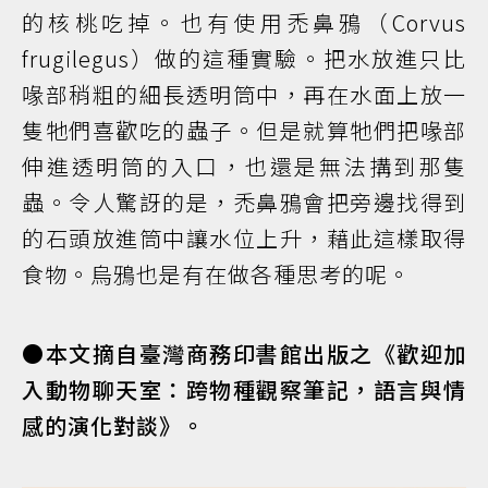
的核桃吃掉。也有使用禿鼻鴉（Corvus
frugilegus）做的這種實驗。把水放進只比
喙部稍粗的細長透明筒中，再在水面上放一
隻牠們喜歡吃的蟲子。但是就算牠們把喙部
伸進透明筒的入口，也還是無法搆到那隻
蟲。令人驚訝的是，禿鼻鴉會把旁邊找得到
的石頭放進筒中讓水位上升，藉此這樣取得
食物。烏鴉也是有在做各種思考的呢。
●本文摘自臺灣商務印書館出版之《歡迎加
入動物聊天室：跨物種觀察筆記，語言與情
感的演化對談》。