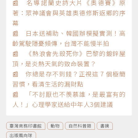
📰 名導諾蘭史詩大片《奧德賽》原
著：眾神議會與英雄奧德修斯返鄉的序
幕
📰 日本送補助、韓國辦模擬實測！高
齡駕駛隱憂頻傳，台灣不能慢半拍
📰 《熱浪會先殺死你》巴黎的鍍鋅屋
頂，是炎熱天氣的致命裝置？
📰 你總是存不到錢？正視這 7 個極簡
習慣，看清生活的漏財點
📰 「不討厭也不羨慕誰，是最富有的
人！」心理學家送給中年人3個建議
臺灣商務印書館
動物
自然科普類
書摘
出版風向球