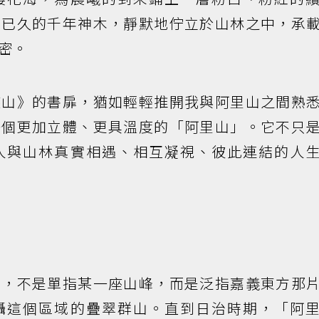
話已久的千年神木，靜默地佇立於山林之中，承
密。
座山》的書扉，猶如輕輕推開我與阿里山之間熟
一個更加立體、更具溫度的「阿里山」。它不只
人與山林真實相遇、相互凝視、彼此連結的人
」，不是單指某一座山峰，而是泛指嘉義東方那
攝這個區域的疊翠群山。直到日治時期，「阿