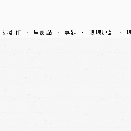
迷創作
星劇點
專題
琅琅原創