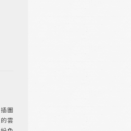
的插圖
垠的雲
繽紛色