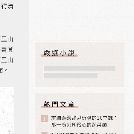
繪得清
阿里山
避暑登
嚴選小說
阿里山
面。
熱門文章
前潤泰總裁尹衍樑的10堂課：
那一碗刻骨銘心的蔬菜麵