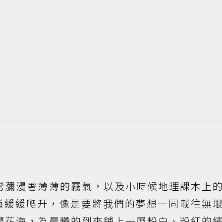
常瀰漫著薄薄的霧氣，以及小時候地理課本上
道緩緩爬升，像是要將我們的夢想一同載往無
櫻花海，為晨曦的到來鋪上一層粉白、粉紅的