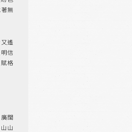
載著無
悉又遙
是明信
生賦格
片廣闊
里山山