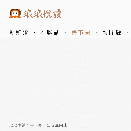
新鮮讀
看聯副
書市圈
藝開罐
琅琅悅讀
書市圈
出版風向球