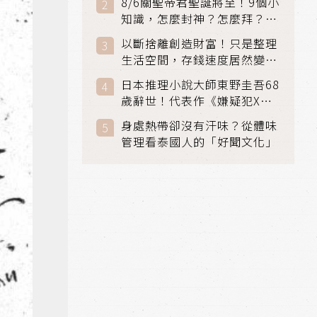
8/6關聖帝君聖誕將至！9個小
知識，怎麼封神？怎麼拜？該
拜哪個關帝？
以斷捨離創造財富！只是整理
生活空間，存錢速度居然變快
了
日本推理小說大師東野圭吾68
歲辭世！代表作《嫌疑犯X的
獻身》《解憂雜貨店》獲獎無
身處熱帶卻沒有汗味？從體味
數
管理看泰國人的「好聞文化」