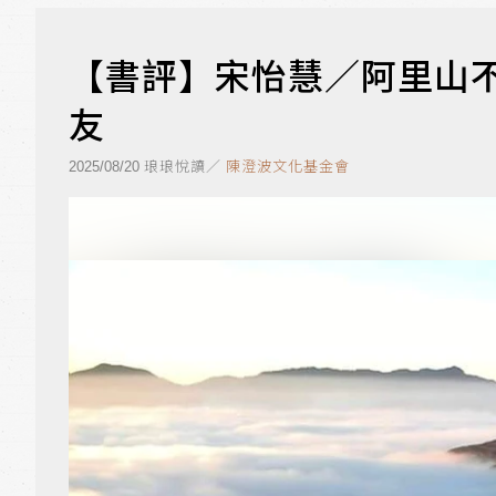
【書評】宋怡慧／阿里山
友
琅琅悅讀／
陳澄波文化基金會
2025/08/20