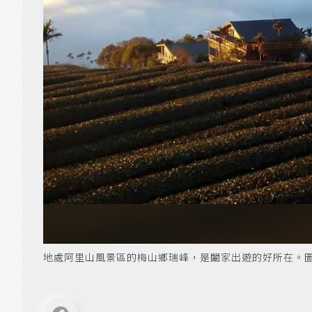
地處阿里山風景區的梅山鄉瑞峰，是闔家出遊的好所在。