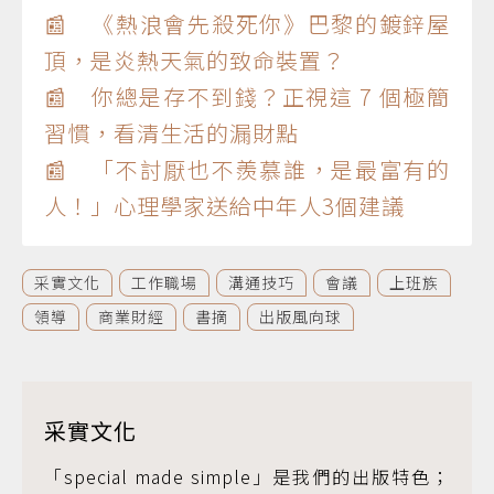
📰 《熱浪會先殺死你》巴黎的鍍鋅屋
頂，是炎熱天氣的致命裝置？
📰 你總是存不到錢？正視這 7 個極簡
習慣，看清生活的漏財點
📰 「不討厭也不羨慕誰，是最富有的
人！」心理學家送給中年人3個建議
采實文化
工作職場
溝通技巧
會議
上班族
領導
商業財經
書摘
出版風向球
采實文化
「special made simple」是我們的出版特色；