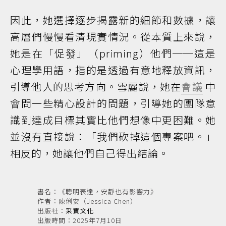
因此，她選擇逐步揭露新的細節和數據，讓
高層們慢慢看清現實情況。從本質上來說，
她是在「促發」（priming）他們──這是
心理學用語，指的是透過有意地釋放資訊，
引導他人的思考方向。雪麗說，她在
會議
中
會問一些精心設計的問題，引導她的團隊意
識到達成目標其實比他們想像中更困難。她
並沒有直接說：「我們砍掉這個專案吧。」
相反的，她讓他們自己得出結論。
書名：《聰明表達，安靜也有影響力》
作者：陳俐安（Jessica Chen）
出版社：
采實文化
出版時間：2025年7月10日