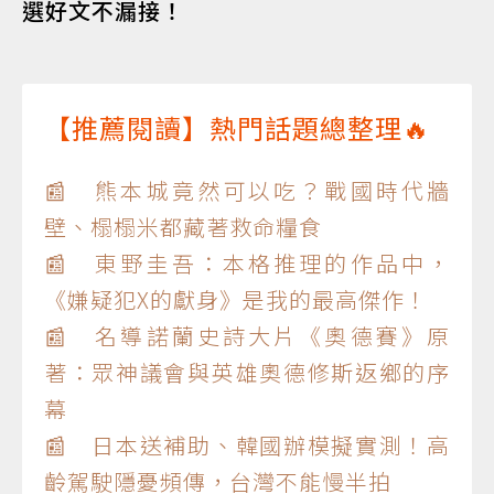
選好文不漏接！
【推薦閱讀】熱門話題總整理🔥
📰 熊本城竟然可以吃？戰國時代牆
壁、榻榻米都藏著救命糧食
📰 東野圭吾：本格推理的作品中，
《嫌疑犯X的獻身》是我的最高傑作！
📰 名導諾蘭史詩大片《奧德賽》原
著：眾神議會與英雄奧德修斯返鄉的序
幕
📰 日本送補助、韓國辦模擬實測！高
齡駕駛隱憂頻傳，台灣不能慢半拍