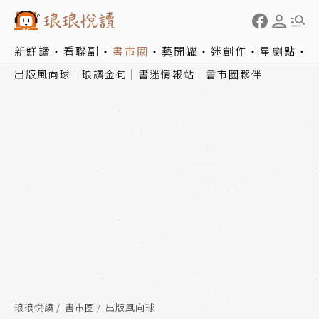
新鮮讀
看聯副
書市圈
藝開罐
迷創作
星劇點
出版風向球
琅讀金句
書迷情報站
書市圈夥伴
琅琅悅讀
書市圈
出版風向球