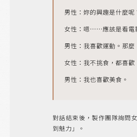
男性：妳的興趣是什麼呢
女性：嗯……應該是看電
男性：我喜歡運動。那麼
女性：我不挑食，都喜歡
男性：我也喜歡美食。
對話結束後，製作團隊詢問
到魅力」。