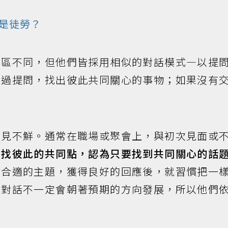
是徒勞？
地區不同，但他們皆採用相似的對話模式—以提
透過提問，找出彼此共同關心的事物；如果沒有
屢見不鮮。通常在職場或聚會上，與初次見面或
尋找彼此的共同點，認為只要找到共同關心的話
出合適的主題，獲得良好的回應後，就習慣把一
，對話不一定會朝著預期的方向發展，所以他們