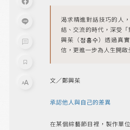
渴求精進對話技巧的人
結、交流的時代，深受「
興茱（정흥수）透過真
信，更進一步為人生開啟
文／鄭興茱
承認他人與自己的差異
在某個綜藝節目裡，製作單