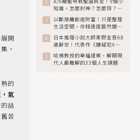
8/6關聖帝君聖誕將至！9個小
知識，怎麼封神？怎麼拜？該
拜哪個關帝？
以斷捨離創造財富！只是整理
生活空間，存錢速度居然變快
了
問展開
日本推理小說大師東野圭吾68
歲辭世！代表作《嫌疑犯X的
交集，
獻身》《解憂雜貨店》獲獎無
哈佛教授的幸福提案，解開現
數
代人最難解的33個人生課題
不熟的
題，氣
樣的話
依舊苦