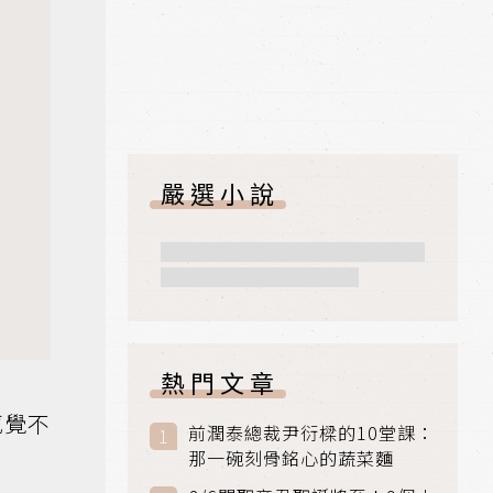
嚴選小說
熱門文章
感覺不
前潤泰總裁尹衍樑的10堂課：
那一碗刻骨銘心的蔬菜麵