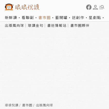
新鮮讀
看聯副
書市圈
藝開罐
迷創作
星劇點
出版風向球
琅讀金句
書迷情報站
書市圈夥伴
琅琅悅讀
書市圈
出版風向球