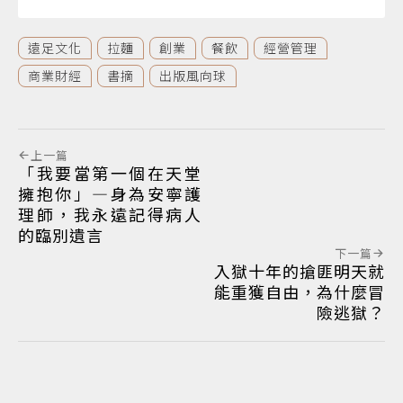
遠足文化
拉麵
創業
餐飲
經營管理
商業財經
書摘
出版風向球
上一篇
「我要當第一個在天堂
擁抱你」—身為安寧護
理師，我永遠記得病人
的臨別遺言
下一篇
入獄十年的搶匪明天就
能重獲自由，為什麼冒
險逃獄？