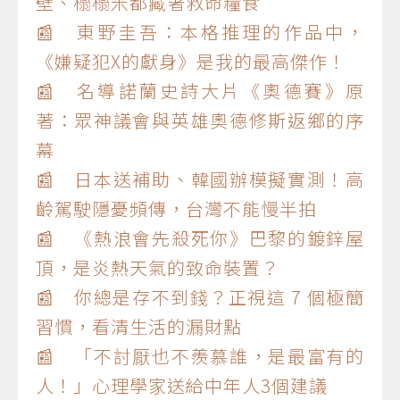
壁、榻榻米都藏著救命糧食
📰 東野圭吾：本格推理的作品中，
《嫌疑犯X的獻身》是我的最高傑作！
📰 名導諾蘭史詩大片《奧德賽》原
著：眾神議會與英雄奧德修斯返鄉的序
幕
📰 日本送補助、韓國辦模擬實測！高
齡駕駛隱憂頻傳，台灣不能慢半拍
📰 《熱浪會先殺死你》巴黎的鍍鋅屋
頂，是炎熱天氣的致命裝置？
📰 你總是存不到錢？正視這 7 個極簡
習慣，看清生活的漏財點
📰 「不討厭也不羨慕誰，是最富有的
人！」心理學家送給中年人3個建議