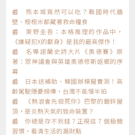
📰 熊本城竟然可以吃？戰國時代牆
壁、榻榻米都藏著救命糧食
📰 東野圭吾：本格推理的作品中，
《嫌疑犯X的獻身》是我的最高傑作！
📰 名導諾蘭史詩大片《奧德賽》原
著：眾神議會與英雄奧德修斯返鄉的序
幕
📰 日本送補助、韓國辦模擬實測！高
齡駕駛隱憂頻傳，台灣不能慢半拍
📰 《熱浪會先殺死你》巴黎的鍍鋅屋
頂，是炎熱天氣的致命裝置？
📰 你總是存不到錢？正視這 7 個極簡
習慣，看清生活的漏財點