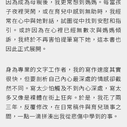
因為成為母親後，我更常想到媽媽。每當孩
子夜裡哭鬧，或在育兒中感到無助時，我經
常在心中與她對話，試圖從中找到安慰和指
引。或許因為在心裡已經無數次與媽媽傾
訴，我終於不再害怕提筆寫下她，這本書也
因此正式展開。
身為專業的文字工作者，我的寫作速度其實
很快，但要剖析自己內心最深處的情感卻截
然不同。寫太少怕觸及不到內心深處，寫太
多又像是裸體在街上狂奔。於是，我花了兩
三年，反覆修改，在日常稿件與育兒瑣事之
間，一點一滴拼湊出我從悲傷中學到的事。