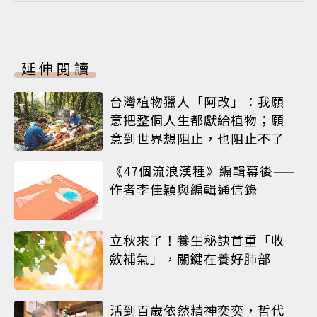
延伸閱讀
台灣植物獵人「阿改」：我願
意把整個人生都獻給植物；願
意到世界想阻止，也阻止不了
《47個流浪漢種》編輯幕後——
作者李佳穎與編輯通信錄
立秋來了！養生秘訣首重「收
斂補氣」，關鍵在養好肺部
活到百歲依然精神奕奕，哲代