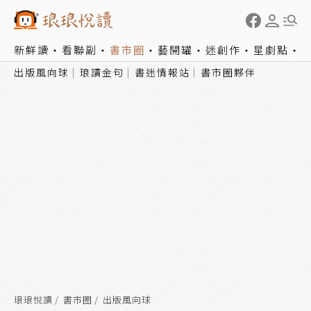
新鮮讀
看聯副
書市圈
藝開罐
迷創作
星劇點
出版風向球
琅讀金句
書迷情報站
書市圈夥伴
琅琅悅讀
書市圈
出版風向球