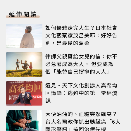
延伸閱讀
如何優雅走完人生？日本社會
文化觀察家茂呂美耶：好好告
別，是最後的溫柔
律師父親寫給女兒的信：你不
必急著成為大人， 但要成為一
個「能替自己撐傘的大人」
遠見‧天下文化創辦人高希均
回憶錄：逃難中的第一堂經濟
課
大便油油的、血糖突然飆高？
台大名醫教你抓出胰臟癌「6大
隱形警訊」搶回治癒先機