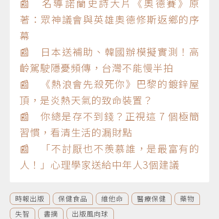
📰 名導諾蘭史詩大片《奧德賽》原
著：眾神議會與英雄奧德修斯返鄉的序
幕
📰 日本送補助、韓國辦模擬實測！高
齡駕駛隱憂頻傳，台灣不能慢半拍
📰 《熱浪會先殺死你》巴黎的鍍鋅屋
頂，是炎熱天氣的致命裝置？
📰 你總是存不到錢？正視這 7 個極簡
習慣，看清生活的漏財點
📰 「不討厭也不羨慕誰，是最富有的
人！」心理學家送給中年人3個建議
時報出版
保健食品
維他命
醫療保健
藥物
失智
書摘
出版風向球