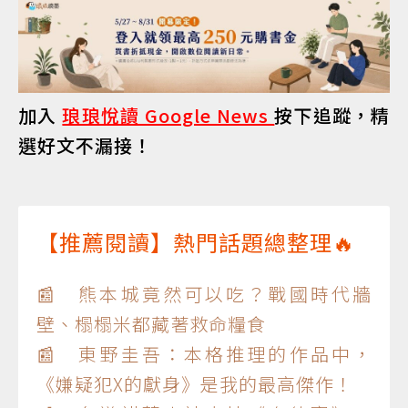
加入
琅琅悅讀 Google News
按下追蹤，精
選好文不漏接！
【推薦閱讀】熱門話題總整理🔥
📰 熊本城竟然可以吃？戰國時代牆
壁、榻榻米都藏著救命糧食
📰 東野圭吾：本格推理的作品中，
《嫌疑犯X的獻身》是我的最高傑作！