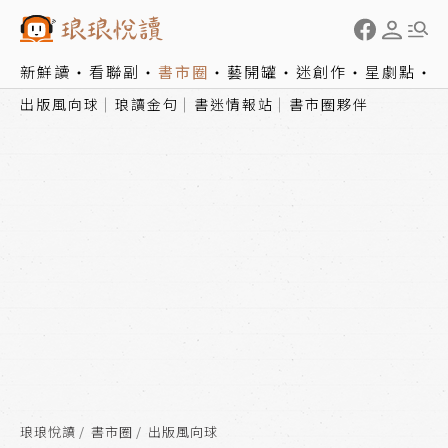
新鮮讀
看聯副
書市圈
藝開罐
迷創作
星劇點
出版風向球
琅讀金句
書迷情報站
書市圈夥伴
琅琅悅讀
書市圈
出版風向球