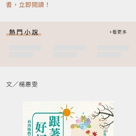
書，立即閱讀！
熱門小說
文／楊惠雯