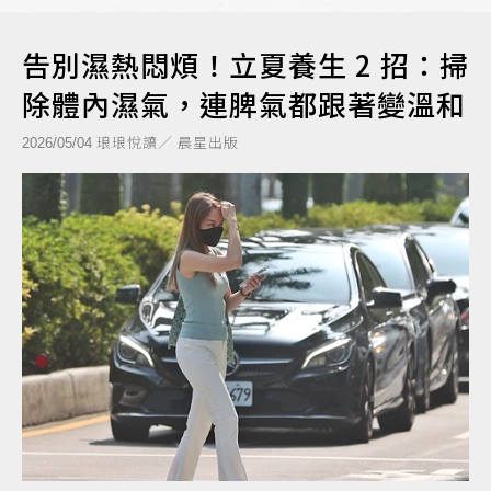
告別濕熱悶煩！立夏養生 2 招：掃
除體內濕氣，連脾氣都跟著變溫和
琅琅悅讀／ 晨星出版
2026/05/04