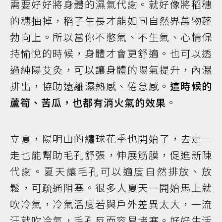
需要好好將身體的濕氣代謝。就好像將稻穗
的穗抽掉，稻子生長才能如同自然界萬物蓬
勃向上。所以當你不憋氣、不生氣、心情保
持愉悅的時候，身體才會更舒適。也可以透
過純陽艾灸，可以讓身體的陽氣提升，內濕
排出，協助遠離濕熱感、倦怠感。
這時候的
蘆筍、苦瓜，也都有消火氣的效果
。
立夏，陽明山的繡球花季也開始了，去走一
走也能幫助毛孔舒張，伸展筋膜，促進新陳
代謝。夏天讓毛孔可以適度自然排放、放
鬆，可疏通阻塞。很多人夏天一開始馬上就
吹冷氣，冷氣溫度若與戶外差異太大，一流
汗就吹冷氣，毛孔反而容易堵塞。好好生活