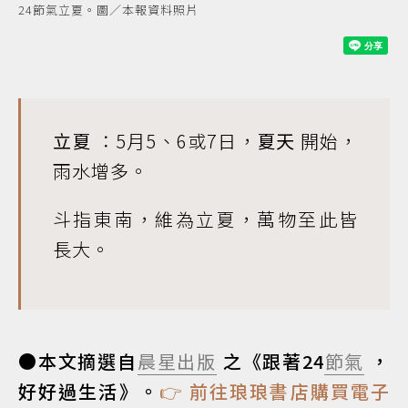
24節氣立夏。圖／本報資料照片
立夏
：5月5、6或7日，
夏天
開始，
雨水增多。
斗指東南，維為立夏，萬物至此皆
長大。
●本文摘選自
晨星出版
之《跟著24
節氣
，
好好過生活》。
👉 前往琅琅書店購買電子