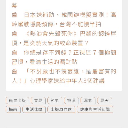
幕
📰 日本送補助、韓國辦模擬實測！高
齡駕駛隱憂頻傳，台灣不能慢半拍
📰 《熱浪會先殺死你》巴黎的鍍鋅屋
頂，是炎熱天氣的致命裝置？
📰 你總是存不到錢？正視這 7 個極簡
習慣，看清生活的漏財點
📰 「不討厭也不羨慕誰，是最富有的
人！」心理學家送給中年人3個建議
晨星出版
立夏
節氣
排濕
濕氣
夏天
梅雨
生活休閒
出版風向球
健康與生活知識