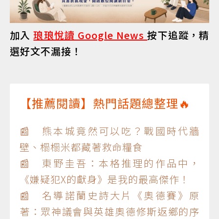
加入
琅琅悅讀 Google News
按下追蹤，精
選好文不漏接！
【推薦閱讀】熱門話題總整理🔥
📰 熊本城竟然可以吃？戰國時代牆
壁、榻榻米都藏著救命糧食
📰 東野圭吾：本格推理的作品中，
《嫌疑犯X的獻身》是我的最高傑作！
📰 名導諾蘭史詩大片《奧德賽》原
著：眾神議會與英雄奧德修斯返鄉的序