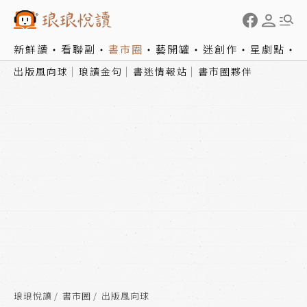
新鮮讀
看聯副
書市圈
藝開罐
迷創作
星劇點
出版風向球
琅讀金句
書迷情報站
書市圈夥伴
琅琅悅讀
書市圈
出版風向球