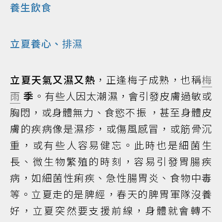
養生飲食
立夏養心、
排濕
立夏天氣又濕又熱
，正逢梅子成熟，也稱
梅
雨
季
。有些人因太潮濕，會引發皮膚過敏或
胸悶，或身體無力、食慾不振 ，甚至身體皮
膚的疾病像是濕疹，或傷風感冒，或筋骨沉
重，或有些人容易健忘。此時也是細菌生
長、微生物繁殖的時刻，容易引發胃腸疾
病，如細菌性痢疾、急性腸胃炎、食物中毒
等。立夏走的是脾經，春天的脾胃軍隊沒養
好，立夏突然要支援前線，身體就會轉不