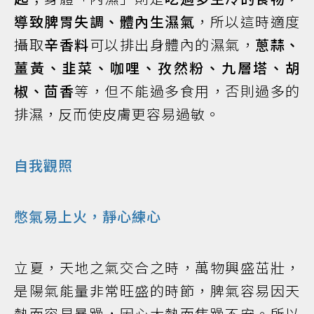
導致脾胃失調、體內生濕氣
，所以這時適度
攝取
辛香料
可以排出身體內的濕氣，
蔥蒜、
薑黃、韭菜、咖哩、孜然粉、九層塔、胡
椒、茴香
等，但不能過多食用，否則過多的
排濕，反而使皮膚更容易過敏。
自我觀照
憋氣易上火，靜心練心
立夏，天地之氣交合之時，萬物興盛茁壯，
是陽氣能量非常旺盛的時節，脾氣容易因天
熱而容易暴躁，因心太熱而焦躁不安。所以