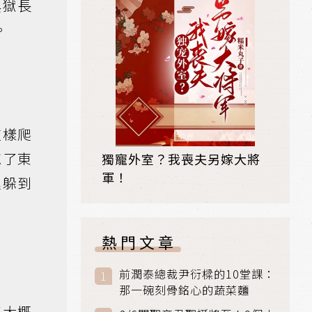
典獄長
。
這樣爬
忘了東
獨寵外室？我喪夫另嫁大將
軍！
裡躲到
熱門文章
前潤泰總裁尹衍樑的10堂課：
那一碗刻骨銘心的蔬菜麵
了大概