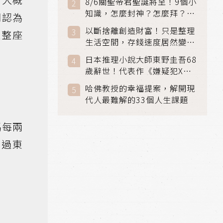
8/6關聖帝君聖誕將至！9個小
知識，怎麼封神？怎麼拜？該
們認為
拜哪個關帝？
以斷捨離創造財富！只是整理
過整座
生活空間，存錢速度居然變快
了
日本推理小說大師東野圭吾68
歲辭世！代表作《嫌疑犯X的
獻身》《解憂雜貨店》獲獎無
哈佛教授的幸福提案，解開現
數
代人最難解的33個人生課題
瑪每兩
買過東