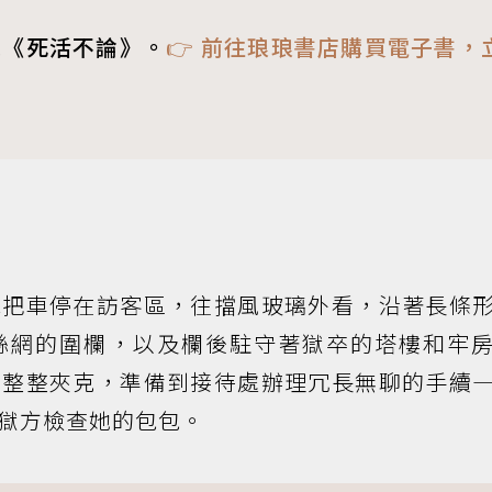
《死活不論》。
👉 前往琅琅書店購買電子書，
蕊把車停在訪客區，往擋風玻璃外看，沿著長條
絲網的圍欄，以及欄後駐守著獄卒的塔樓和牢
車整整夾克，準備到接待處辦理冗長無聊的手續
獄方檢查她的包包。