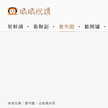
新鮮讀
看聯副
書市圈
藝開罐
琅琅悅讀
書市圈
出版風向球