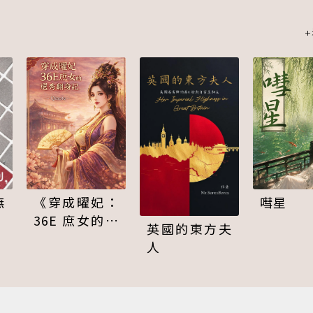
《穿成曜妃：
無
嘒星
36E 庶女的選
英國的東方夫
秀翻身記》
人