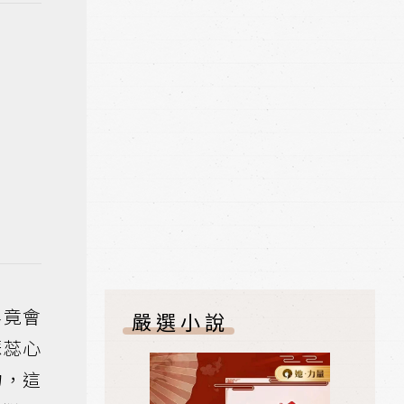
畢竟會
嚴選小說
瑟蕊心
物，這