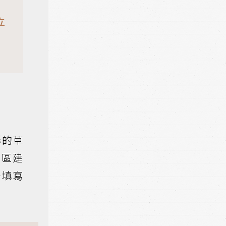
立
形的草
房區建
―填寫