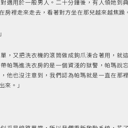
絕對適用於一般男人。二十分鐘後，有人領她到
在房裡走來走去，看著對方坐在那兒越來越焦躁
」
床單，又把洗衣機的滾筒做成鉤爪湊合著用，就
間帶帕瑪進洗衣房的是一個資淺的獄警，帕瑪說
來，他也沒注意到，我們認為帕瑪就是一直在那
出來。」
但似乎是線路異常，所以我們重新啟動系統，花