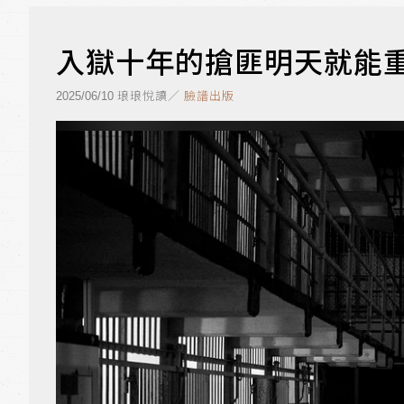
入獄十年的搶匪明天就能
琅琅悅讀／
臉譜出版
2025/06/10