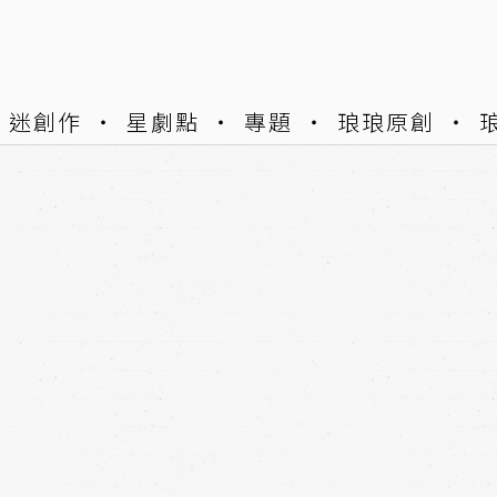
迷創作
星劇點
專題
琅琅原創