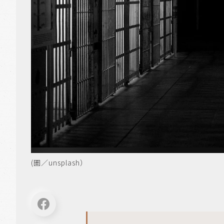
(圖／unsplash）