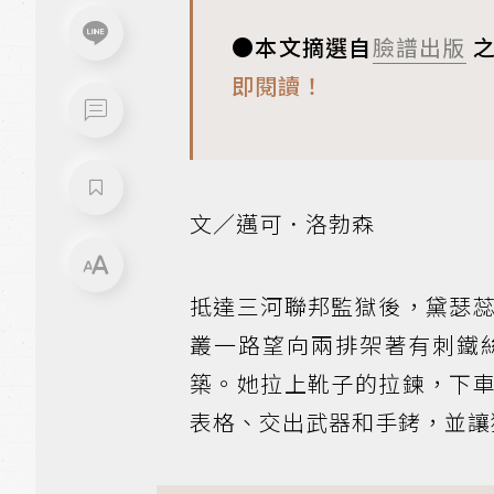
●本文摘選自
臉譜出版
之
即閱讀！
文／邁可．洛勃森
抵達三河聯邦監獄後，黛瑟
叢一路望向兩排架著有刺鐵
築。她拉上靴子的拉鍊，下
表格、交出武器和手銬，並讓