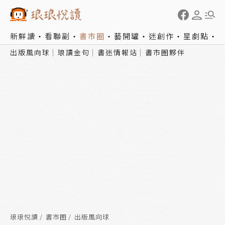
新鮮讀
看聯副
書市圈
藝開罐
迷創作
星劇點
出版風向球
琅讀金句
書迷情報站
書市圈夥伴
琅琅悅讀
書市圈
出版風向球