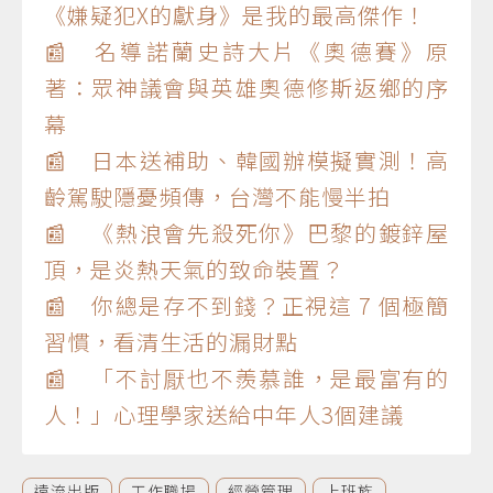
《嫌疑犯X的獻身》是我的最高傑作！
📰 名導諾蘭史詩大片《奧德賽》原
著：眾神議會與英雄奧德修斯返鄉的序
幕
📰 日本送補助、韓國辦模擬實測！高
齡駕駛隱憂頻傳，台灣不能慢半拍
📰 《熱浪會先殺死你》巴黎的鍍鋅屋
頂，是炎熱天氣的致命裝置？
📰 你總是存不到錢？正視這 7 個極簡
習慣，看清生活的漏財點
📰 「不討厭也不羨慕誰，是最富有的
人！」心理學家送給中年人3個建議
遠流出版
工作職場
經營管理
上班族